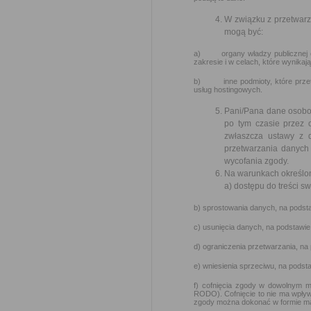
W związku z przetwar
mogą być:
a) organy władzy publicznej ora
zakresie i w celach, które wynik
b) inne podmioty, które przetw
usług hostingowych.
Pani/Pana dane osobow
po tym czasie przez
zwłaszcza ustawy z 
przetwarzania danych 
wycofania zgody.
Na warunkach określon
a) dostępu do treści s
b) sprostowania danych, na podsta
c) usunięcia danych, na podstawie
d) ograniczenia przetwarzania, na
e) wniesienia sprzeciwu, na podst
f) cofnięcia zgody w dowolnym m
RODO). Cofnięcie to nie ma wpływ
zgody można dokonać w formie ma