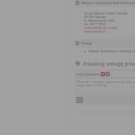
Miejsce składania dokumentów
Urząd Miasta i Gminy Sanniki
09-540 Sanniki
ul. Warszawska 169
tel. 242777810
www.sanniki.bip.org.pl
www.sanniki.pl
Uwagi
Opłata skarbowa w kwocie 50
Zrealizuj usługę prz
Nazwa dokumentu
Wniosek o wpisanie zagranicznego aktu s
ksiąg stanu cywilnego