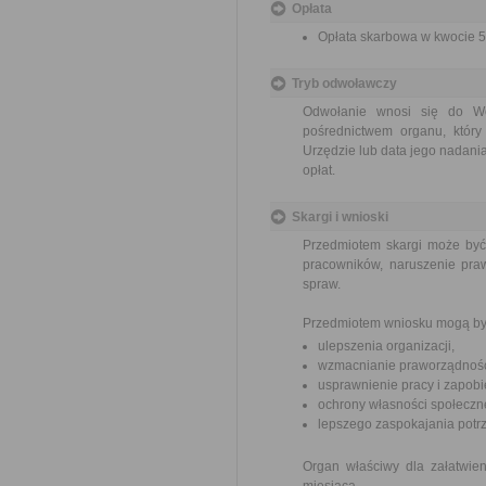
Opłata
Opłata skarbowa w kwocie 50
Tryb odwoławczy
Odwołanie wnosi się do Wo
pośrednictwem organu, który
Urzędzie lub data jego nadani
opłat.
Skargi i wnioski
Przedmiotem skargi może być
pracowników, naruszenie praw
spraw.
Przedmiotem wniosku mogą by
ulepszenia organizacji,
wzmacnianie praworządnośc
usprawnienie pracy i zapob
ochrony własności społeczne
lepszego zaspokajania potrz
Organ właściwy dla załatwien