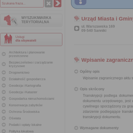
WYSZUKIWARKA
Urząd Miasta i Gmin
TERYTORIALNA
ul. Warszawska 169
09-540 Sanniki
Usługi
dla obywateli
Architektura i planowanie
przestrzenne
Wpisanie zagraniczn
Bezpieczeństwo i zarządzanie
kryzysowe
Ogólny opis
Drogownictwo
Wpisanie zagranicznego aktu s
Działalność gospodarcza
Geodezja i Kartografia
Opis skrócony
Geodezja i Kataster
Transkrypcji podlega dokume
Gospodarka nieruchomościami
dokumentu urzędowego, jest w
Konserwacja zabytków
cywilnego sporządzony za gran
zdarzenie podlegające transkry
Ochrona Środowiska
transkrypcji dokumentu.
Oświata
Podatki i opłaty lokalne
Wymagane dokumenty
Polityka lokalowa