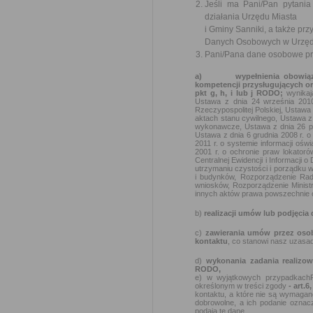
Jeśli ma Pani/Pan pytani
działania Urzędu Miasta
i Gminy Sanniki, a także p
Danych Osobowych w Urzędz
Pani/Pana dane osobowe prz
a)
wypełnienia obowiąz
kompetencji przysługujących or
pkt g, h, i lub j RODO;
wynika
Ustawa z dnia 24 września 2010
Rzeczypospolitej Polskiej, Ustawa 
aktach stanu cywilnego, Ustawa z
wykonawcze, Ustawa z dnia 26 paź
Ustawa z dnia 6 grudnia 2008 r. 
2011 r. o systemie informacji ośw
2001 r. o ochronie praw lokator
Centralnej Ewidencji i Informacji 
utrzymaniu czystości i porządku 
i budynków, Rozporządzenie Rady
wniosków, Rozporządzenie Ministra
innych aktów prawa powszechnie o
b)
realizacji umów lub podjęcia
c)
zawierania umów przez oso
kontaktu
, co stanowi nasz uzasad
d)
wykonania zadania realizo
RODO,
e) w wyjątkowych przypadkach
określonym w treści zgody
- art.6
kontaktu, a które nie są wymagan
dobrowolne, a ich podanie oznac
podają te dane.