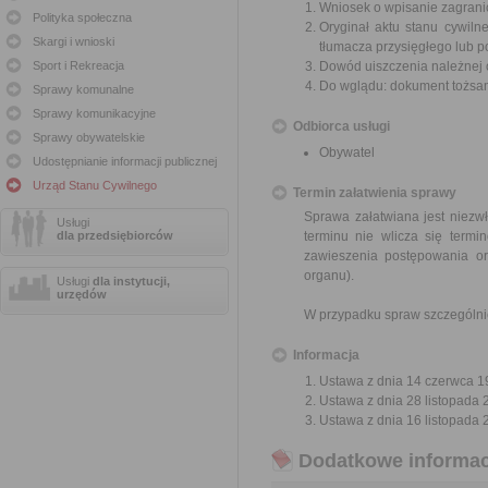
Wniosek o wpisanie zagrani
Polityka społeczna
Oryginał aktu stanu cywil
Skargi i wnioski
tłumacza przysięgłego lub p
Sport i Rekreacja
Dowód uiszczenia należnej 
Do wglądu: dokument tożsa
Sprawy komunalne
Sprawy komunikacyjne
Odbiorca usługi
Sprawy obywatelskie
Obywatel
Udostępnianie informacji publicznej
Urząd Stanu Cywilnego
Termin załatwienia sprawy
Sprawa załatwiana jest niezwł
Usługi
dla przedsiębiorców
terminu nie wlicza się term
zawieszenia postępowania o
organu).
Usługi
dla instytucji,
urzędów
W przypadku spraw szczególni
Informacja
Ustawa z dnia 14 czerwca 19
Ustawa z dnia 28 listopada 2
Ustawa z dnia 16 listopada 2
Dodatkowe informac