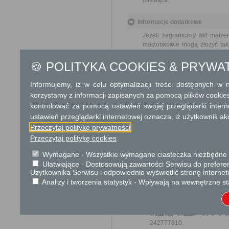
miesiąca.
Informacje dodatkowe
Jeżeli zagraniczny akt małż
małżonkowie mogą złożyć tak
protokołu przed kierownikiem 
złożyć oświadczenie w sprawie
🍪 POLITYKA COOKIES & PRYWA
Informujemy, iż w celu optymalizacji treści dostępnych w
Podstawa prawna
korzystamy z informacji zapisanych za pomocą plików cookie
Ustawa z dnia 14 czer
kontrolować za pomocą ustawień swojej przeglądarki inter
Ustawa z dnia 28 listo
ustawień przeglądarki internetowej oznacza, iż użytkownik ak
Ustawa z dnia 16 listop
Przeczytaj politykę prywatności
Przeczytaj politykę cookies
Ochrona danych osobowych
Wymagane - Wszystkie wymagane ciasteczka niezbędne do
KLAUZULA INFORMACYJNA O
Ułatwiające - Dostosowują zawartości Serwisu do preferen
W związku z realizacją wymogów R
Użytkownika Serwisu i odpowiednio wyświetlić stronę interne
ochrony osób fizycznych w zwią
Analizy i tworzenia statystyk - Wpływają na wewnętrzne st
uchylenia dyrektywy 95/46/WE (og
danych osobowych oraz o przysłu
Administratorem Pani/Pana
siedzibą władz: 09-540 S
242777810.