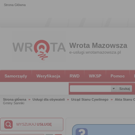
Strona Główna
Wrota Mazowsza
e-uslugi.wrotamazowsza.pl
Samorządy
Weryfikacja
RWD
WKSP
Pomoc
Strona główna
Usługi dla obywateli
Urząd Stanu Cywilnego
Akta Stanu 
Gminy Sanniki
WYSZUKAJ
USŁUGĘ