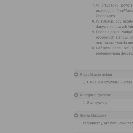
W przypadku powzię
przysługuje Pani/Pa
Osobowych.
W sytuacji, gdy prze
danych osobowych Admi
Podanie przez Panią/P
osobowych stanowi pr
możliwości zwarcia um
Państwa dane nie są
podejmowania decyzji, 
Klasyfikacje usługi
Usługi dla obywateli - Urzą
Kategorie życiowe
Stan cywilny
Słowa kluczowe
zagraniczny, akt stanu cywilne