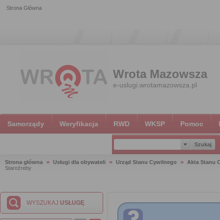
Strona Główna
Wrota Mazowsza
e-uslugi.wrotamazowsza.pl
Samorządy
Weryfikacja
RWD
WKSP
Pomoc
Strona główna
Usługi dla obywateli
Urząd Stanu Cywilnego
Akta Stanu 
Staroźreby
WYSZUKAJ
USŁUGĘ