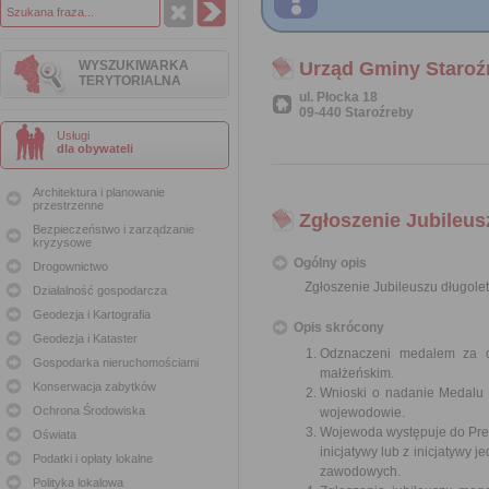
WYSZUKIWARKA
Urząd Gminy Staroź
TERYTORIALNA
ul. Płocka 18
09-440 Staroźreby
Usługi
dla obywateli
Architektura i planowanie
przestrzenne
Zgłoszenie Jubileus
Bezpieczeństwo i zarządzanie
kryzysowe
Ogólny opis
Drogownictwo
Zgłoszenie Jubileuszu długole
Działalność gospodarcza
Geodezja i Kartografia
Opis skrócony
Geodezja i Kataster
Odznaczeni medalem za dł
Gospodarka nieruchomościami
małżeńskim.
Konserwacja zabytków
Wnioski o nadanie Medalu z
Ochrona Środowiska
wojewodowie.
Wojewoda występuje do Prez
Oświata
inicjatywy lub z inicjatywy
Podatki i opłaty lokalne
zawodowych.
Polityka lokalowa