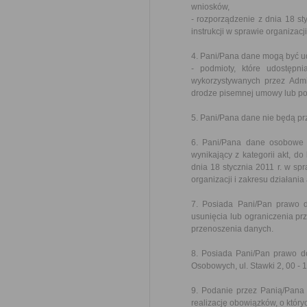
wniosków,
- rozporządzenie z dnia 18 sty
instrukcji w sprawie organizac
4. Pani/Pana dane mogą być u
- podmioty, które udostępni
wykorzystywanych przez Admi
drodze pisemnej umowy lub po
5. Pani/Pana dane nie będą pr
6. Pani/Pana dane osobowe 
wynikający z kategorii akt, d
dnia 18 stycznia 2011 r. w spr
organizacji i zakresu działani
7. Posiada Pani/Pan prawo d
usunięcia lub ograniczenia pr
przenoszenia danych.
8. Posiada Pani/Pan prawo d
Osobowych, ul. Stawki 2, 00 -
9. Podanie przez Panią/Pana
realizację obowiązków, o który