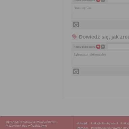
Nazwa dokumentu
Pismo ogólne
Dowiedz się, jak zr
Nazwa dokumentu
Zgłoszenie jubileusz.doc
Urząd Marszałkowski Województwa
eUrząd:
Usługi dla obywateli
|
Usług
Mazowieckiego w Warszawie
Pomoc:
Informacja dla nowych uż