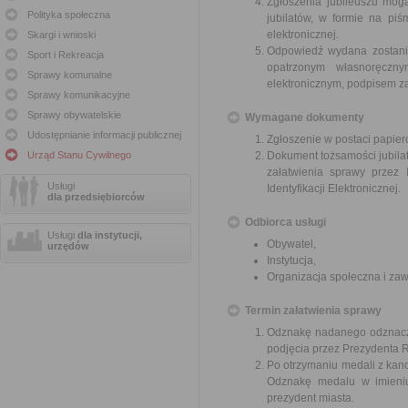
Zgłoszenia jubileuszu mogą
Polityka społeczna
jubilatów, w formie na pi
elektronicznej.
Skargi i wnioski
Odpowiedź wydana zostanie
Sport i Rekreacja
opatrzonym własnoręczny
Sprawy komunalne
elektronicznym, podpisem z
Sprawy komunikacyjne
Sprawy obywatelskie
Wymagane dokumenty
Udostępnianie informacji publicznej
Zgłoszenie w postaci papier
Urząd Stanu Cywilnego
Dokument tożsamości jubila
załatwienia sprawy przez 
Usługi
Identyfikacji Elektronicznej.
dla przedsiębiorców
Odbiorca usługi
Usługi
dla instytucji,
Obywatel,
urzędów
Instytucja,
Organizacja społeczna i z
Termin załatwienia sprawy
Odznakę nadanego odznacze
podjęcia przez Prezydenta R
Po otrzymaniu medali z kan
Odznakę medalu w imieniu
prezydent miasta.