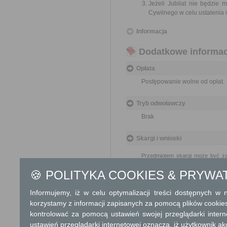
Jeżeli Jubilat nie będzie 
Cywilnego w celu ustalenia
Informacja
Dodatkowe informac
Opłata
Postępowanie wolne od opłat.
Tryb odwoławczy
Brak
Skargi i wnioski
Przedmiotem skargi może być zan
naruszenie praworządności lub int
🍪 POLITYKA COOKIES & PRYWA
Przedmiotem wniosku mogą być m
zapobieganie nadużyciom, ochrony 
Informujemy, iż w celu optymalizacji treści dostępnych w
Organ właściwy dla załatwien
korzystamy z informacji zapisanych za pomocą plików cookie
miesiąca.
kontrolować za pomocą ustawień swojej przeglądarki inter
ustawień przeglądarki internetowej oznacza, iż użytkownik ak