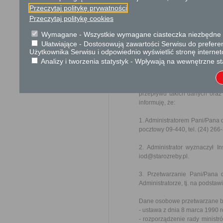
Podstawa prawna
Przeczytaj politykę prywatności
Ustawa z dnia 16 paźdz
Przeczytaj politykę cookies
Rozporządzenie Prez
sprawach o nadanie o
Wymagane - Wszystkie wymagane ciasteczka niezbędne do
2743 z późn. zm.)
Ułatwiające - Dostosowują zawartości Serwisu do preferen
Użytkownika Serwisu i odpowiednio wyświetlić stronę interne
Analizy i tworzenia statystyk - Wpływają na wewnętrzne st
Ochrona danych osobowych
Zgodnie z art. 13 ust. 1 i 2 
roku w sprawie ochrony osó
przepływu takich danych oraz
informuję, że:
1. Administratorem Pani/Pana 
pocztowy 09-440, tel. (24) 266
2. Administrator wyznaczył 
iod@starozreby.pl.
3. Przetwarzanie Pani/Pana
Administratorze, tj. na podstaw
Dane osobowe przetwarzane bę
- ustawa z dnia 8 marca 1990 
- rozporządzenie rady ministr