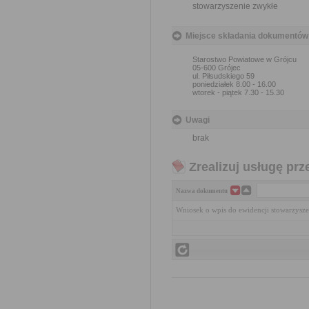
stowarzyszenie zwykłe
Miejsce składania dokumentów
Starostwo Powiatowe w Grójcu
05-600 Grójec
ul. Piłsudskiego 59
poniedziałek 8.00 - 16.00
wtorek - piątek 7.30 - 15.30
Uwagi
brak
Zrealizuj usługę prz
Nazwa dokumentu
Wniosek o wpis do ewidencji stowarzysz