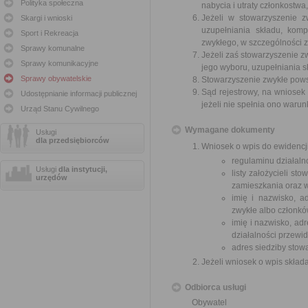
Polityka społeczna
nabycia i utraty członkostw
Jeżeli w stowarzyszenie z
Skargi i wnioski
uzupełniania składu, kom
Sport i Rekreacja
zwykłego, w szczególności 
Sprawy komunalne
Jeżeli zaś stowarzyszenie z
Sprawy komunikacyjne
jego wyboru, uzupełniania s
Sprawy obywatelskie
Stowarzyszenie zwykłe powst
Sąd rejestrowy, na wniosek
Udostępnianie informacji publicznej
jeżeli nie spełnia ono waru
Urząd Stanu Cywilnego
Wymagane dokumenty
Usługi
dla przedsiębiorców
Wniosek o wpis do ewidencji
regulaminu działalno
Usługi
dla instytucji,
listy założycieli st
urzędów
zamieszkania oraz w
imię i nazwisko, a
zwykłe albo członkó
imię i nazwisko, ad
działalności przewid
adres siedziby stow
Jeżeli wniosek o wpis skład
Odbiorca usługi
Obywatel