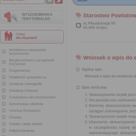
WYSZUKIWARKA
Starostwo Powiatow
TERYTORIALNA
ul. Piłsudskiego 59
05-600 Grójec
Usługi
dla obywateli
Architektura i planowanie
przestrzenne
Wniosek o wpis do 
Bezpieczeństwo i zarządzanie
kryzysowe
Ogólny opis
Drogownictwo
Wniosek o wpis do ewidencji 
Działalność gospodarcza
Geodezja i Kartografia
Opis skrócony
Geodezja i Kataster
Stowarzyszenie zwykłe jest
Gospodarka nieruchomościami
Nie posiada ono osobowości
Konserwacja zabytków
Niemniej stowarzyszenie z
Ochrona Środowiska
zaciągać zobowiązania, poz
Stowarzyszenie zwykłe mogą 
Oświata
Utworzenie stowarzyszenia
Podatki i opłaty lokalne
w szczególności nazwę stow
Polityka lokalowa
reprezentującego stowarzy