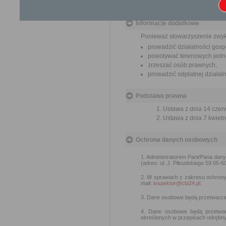
miesiąca.
Informacje dodatkowe
Ponieważ stowarzyszenie zwyk
prowadzić działalności gosp
powoływać terenowych jedno
zrzeszać osób prawnych;
prowadzić odpłatnej działal
Podstawa prawna
Ustawa z dnia 14 czer
Ustawa z dnia 7 kwietn
Ochrona danych osobowych
1. Administratorem Pani/Pana dan
(adres: ul. J. Piłsudskiego 59 05-6
2. W sprawach z zakresu ochron
mail:
inspektor@cbi24.pl
.
3. Dane osobowe będą przetwarzan
4. Dane osobowe będą przetwar
określonych w przepisach odrębny