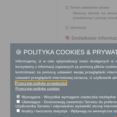
Termin załatwienia sprawy
Właściwy starosta ma obowi
prawidłowego i pełnego wnios
Informacja
Dodatkowe informac
Opłata
🍪 POLITYKA COOKIES & PRYWA
Postępowanie wolne od opłat.
Informujemy, iż w celu optymalizacji treści dostępnych w
Tryb odwoławczy
korzystamy z informacji zapisanych za pomocą plików cookie
Brak
kontrolować za pomocą ustawień swojej przeglądarki inter
ustawień przeglądarki internetowej oznacza, iż użytkownik ak
Skargi i wnioski
Przeczytaj politykę prywatności
Przeczytaj politykę cookies
Przedmiotem skargi może by
ich pracowników, naruszenie p
Wymagane - Wszystkie wymagane ciasteczka niezbędne do
spraw.
Ułatwiające - Dostosowują zawartości Serwisu do preferen
Przedmiotem wniosku mogą 
Użytkownika Serwisu i odpowiednio wyświetlić stronę interne
usprawnienie pracy i zapobieg
Analizy i tworzenia statystyk - Wpływają na wewnętrzne st
Organ właściwy dla załatwien