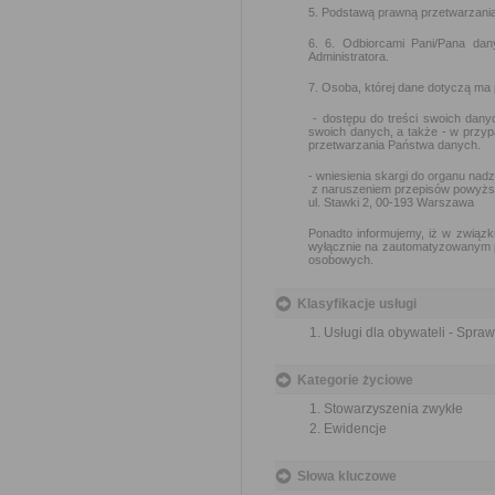
5. Podstawą prawną przetwarzania d
6. 6. Odbiorcami Pani/Pana da
Administratora.
7. Osoba, której dane dotyczą ma
- dostępu do treści swoich danyc
swoich danych, a także - w przy
przetwarzania Państwa danych.
- wniesienia skargi do organu na
z naruszeniem przepisów powyżs
ul. Stawki 2, 00-193 Warszawa
Ponadto informujemy, iż w związk
wyłącznie na zautomatyzowanym pr
osobowych.
Klasyfikacje usługi
Usługi dla obywateli - Spra
Kategorie życiowe
Stowarzyszenia zwykłe
Ewidencje
Słowa kluczowe