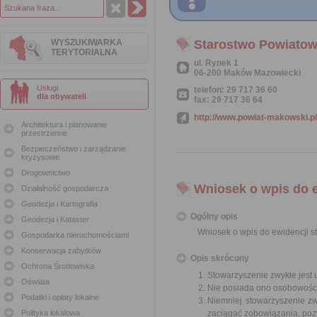
WYSZUKIWARKA
Starostwo Powiato
TERYTORIALNA
ul. Rynek 1
06-200 Maków Mazowiecki
Usługi
telefon: 29 717 36 60
dla obywateli
fax: 29 717 36 64
http://www.powiat-makowski.pl
Architektura i planowanie
przestrzenne
Bezpieczeństwo i zarządzanie
kryzysowe
Drogownictwo
Wniosek o wpis do 
Działalność gospodarcza
Geodezja i Kartografia
Ogólny opis
Geodezja i Kataster
Wniosek o wpis do ewidencji 
Gospodarka nieruchomościami
Konserwacja zabytków
Opis skrócony
Ochrona Środowiska
Stowarzyszenie zwykłe jest
Oświata
Nie posiada ono osobowości
Podatki i opłaty lokalne
Niemniej stowarzyszenie z
Polityka lokalowa
zaciągać zobowiązania, poz