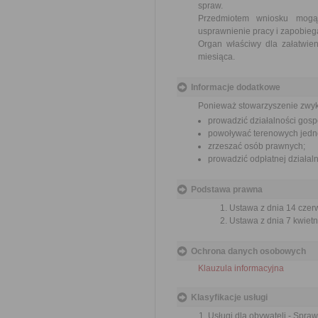
spraw.
Przedmiotem wniosku mogą 
usprawnienie pracy i zapobieg
Organ właściwy dla załatwien
miesiąca.
Informacje dodatkowe
Ponieważ stowarzyszenie zwyk
prowadzić działalności gosp
powoływać terenowych jedno
zrzeszać osób prawnych;
prowadzić odpłatnej działal
Podstawa prawna
Ustawa z dnia 14 czer
Ustawa z dnia 7 kwietn
Ochrona danych osobowych
Klauzula informacyjna
Klasyfikacje usługi
Usługi dla obywateli - Spra