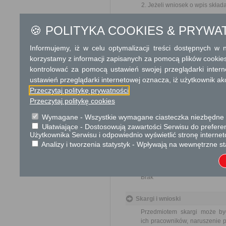
Jeżeli wniosek o wpis skład
Odbiorca usługi
🍪 POLITYKA COOKIES & PRYWA
Obywatel
Informujemy, iż w celu optymalizacji treści dostępnych w
Termin załatwienia sprawy
korzystamy z informacji zapisanych za pomocą plików cookie
Właściwy starosta ma obowi
kontrolować za pomocą ustawień swojej przeglądarki inter
prawidłowego i pełnego wnios
ustawień przeglądarki internetowej oznacza, iż użytkownik ak
Przeczytaj politykę prywatności
Informacja
Przeczytaj politykę cookies
Dodatkowe informac
Wymagane - Wszystkie wymagane ciasteczka niezbędne do
Ułatwiające - Dostosowują zawartości Serwisu do preferen
Opłata
Użytkownika Serwisu i odpowiednio wyświetlić stronę interne
Postępowanie wolne od opłat.
Analizy i tworzenia statystyk - Wpływają na wewnętrzne st
Tryb odwoławczy
Brak
Skargi i wnioski
Przedmiotem skargi może by
ich pracowników, naruszenie p