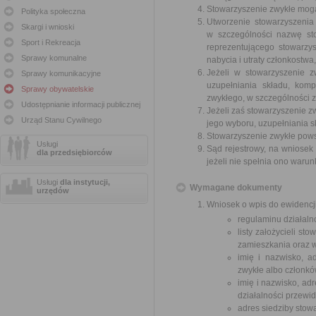
Stowarzyszenie zwykłe mogą 
Polityka społeczna
Utworzenie stowarzyszenia
Skargi i wnioski
w szczególności nazwę stow
Sport i Rekreacja
reprezentującego stowarzy
Sprawy komunalne
nabycia i utraty członkostw
Jeżeli w stowarzyszenie z
Sprawy komunikacyjne
uzupełniania składu, kom
Sprawy obywatelskie
zwykłego, w szczególności 
Udostępnianie informacji publicznej
Jeżeli zaś stowarzyszenie z
Urząd Stanu Cywilnego
jego wyboru, uzupełniania s
Stowarzyszenie zwykłe powst
Usługi
Sąd rejestrowy, na wniosek
dla przedsiębiorców
jeżeli nie spełnia ono waru
Usługi
dla instytucji,
Wymagane dokumenty
urzędów
Wniosek o wpis do ewidencji
regulaminu działalno
listy założycieli st
zamieszkania oraz w
imię i nazwisko, a
zwykłe albo członkó
imię i nazwisko, ad
działalności przewid
adres siedziby stow