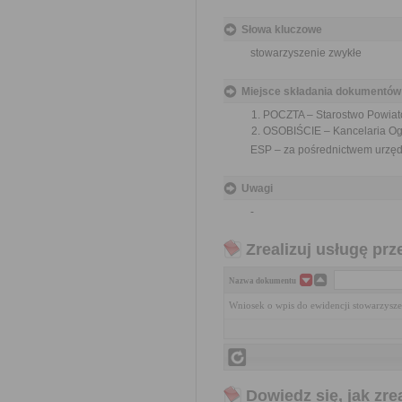
Słowa kluczowe
stowarzyszenie zwykłe
Miejsce składania dokumentów
POCZTA – Starostwo Powiat
OSOBIŚCIE – Kancelaria Ogó
ESP – za pośrednictwem urzęd
Uwagi
-
Zrealizuj usługę prz
Nazwa dokumentu
Wniosek o wpis do ewidencji stowarzysz
Dowiedz się, jak zr