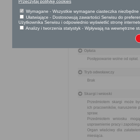
Przeczytaj politykę cookies
a) protokół z Walnego Zebrania 
Wymagane - Wszystkie wymagane ciasteczka niezbędne do
b) uchwała o rozwiązaniu stowar
Ułatwiające - Dostosowują zawartości Serwisu do preferen
Użytkownika Serwisu i odpowiednio wyświetlić stronę interne
c) lista obecności członków zgr
Analizy i tworzenia statystyk - Wpływają na wewnętrzne st
Dodatkowe informac
Opłata
Postępowanie wolne od opłat.
Tryb odwoławczy
Brak
Skargi i wnioski
Przedmiotem skargi może by
ich pracowników, naruszenie p
spraw.
Przedmiotem wniosku mogą 
usprawnienie pracy i zapobieg
Organ właściwy dla załatwien
miesiąca.