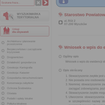
WYSZUKIWARKA
Starostwo Powiato
TERYTORIALNA
al. Róż 2
07-200 Wyszków
Usługi
dla obywateli
Architektura i planowanie
przestrzenne
Wniosek o wpis do 
Bezpieczeństwo i zarządzanie
kryzysowe
Ogólny opis
Drogownictwo
Wniosek o wpis do ewidencji 
Działalność gospodarcza
Geodezja i Kartografia
Opis skrócony
Geodezja i Kataster
Stowarzyszenie zwykłe jest
Gospodarka nieruchomościami
Nie posiada ono osobowości
Konserwacja zabytków
Niemniej stowarzyszenie z
Ochrona Środowiska
zaciągać zobowiązania, poz
Stowarzyszenie zwykłe mogą 
Oświata
Utworzenie stowarzyszenia
Podatki i opłaty lokalne
w szczególności nazwę stow
Polityka lokalowa