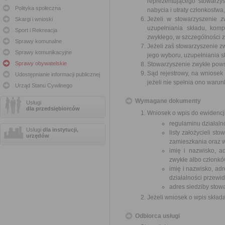
reprezentującego stowarzy
Polityka społeczna
nabycia i utraty członkostw
Jeżeli w stowarzyszenie z
Skargi i wnioski
uzupełniania składu, kom
Sport i Rekreacja
zwykłego, w szczególności 
Sprawy komunalne
Jeżeli zaś stowarzyszenie z
Sprawy komunikacyjne
jego wyboru, uzupełniania s
Sprawy obywatelskie
Stowarzyszenie zwykłe powst
Sąd rejestrowy, na wniosek
Udostępnianie informacji publicznej
jeżeli nie spełnia ono waru
Urząd Stanu Cywilnego
Wymagane dokumenty
Usługi
dla przedsiębiorców
Wniosek o wpis do ewidencji
regulaminu działalno
Usługi
dla instytucji,
listy założycieli st
urzędów
zamieszkania oraz w
imię i nazwisko, a
zwykłe albo członkó
imię i nazwisko, ad
działalności przewid
adres siedziby stow
Jeżeli wniosek o wpis skład
Odbiorca usługi