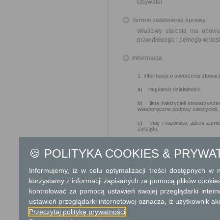
Obywatel
Termin załatwienia sprawy
Właściwy starosta ma obowi
prawidłowego i pełnego wnios
Informacja
1. Informacja o utworzeniu stowar
a) regulamin działalności,
b) lista założycieli stowarzyszen
własnoręczne podpisy założycieli,
c) imię i nazwisko, adres zamie
zarządu,
d) imię i nazwisko, adres zami
przewiduje ten organ,
🍪 POLITYKA COOKIES & PRYWA
e) adres siedziby stowarzyszeni
Informujemy, iż w celu optymalizacji treści dostępnych w
korzystamy z informacji zapisanych za pomocą plików cookie
2. Wniosek o wydanie zaświadczen
kontrolować za pomocą ustawień swojej przeglądarki inter
ustawień przeglądarki internetowej oznacza, iż użytkownik ak
a)potwierdzenie wniesienia opłaty
Przeczytaj politykę prywatności
3. Wniosek o wykreślenie z ewide