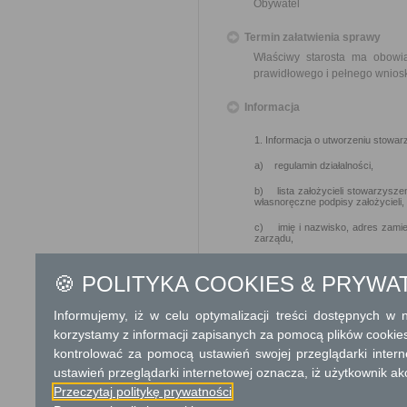
Obywatel
Termin załatwienia sprawy
Właściwy starosta ma obowi
prawidłowego i pełnego wnios
Informacja
1. Informacja o utworzeniu stowar
a) regulamin działalności,
b) lista założycieli stowarzyszen
własnoręczne podpisy założycieli,
c) imię i nazwisko, adres zamie
zarządu,
d) imię i nazwisko, adres zami
przewiduje ten organ,
🍪 POLITYKA COOKIES & PRYWA
e) adres siedziby stowarzyszeni
Informujemy, iż w celu optymalizacji treści dostępnych w
korzystamy z informacji zapisanych za pomocą plików cookie
2. Wniosek o wydanie zaświadczen
kontrolować za pomocą ustawień swojej przeglądarki inter
ustawień przeglądarki internetowej oznacza, iż użytkownik ak
a)potwierdzenie wniesienia opłaty
Przeczytaj politykę prywatności
3. Wniosek o wykreślenie z ewide