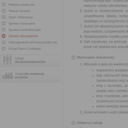
reprezentującego stowarzy
Polityka społeczna
nabycia i utraty członkostw
Jeżeli w stowarzyszenie z
Skargi i wnioski
uzupełniania składu, kom
Sport i Rekreacja
zwykłego, w szczególności 
Sprawy komunalne
Jeżeli zaś stowarzyszenie z
Sprawy komunikacyjne
jego wyboru, uzupełniania s
Sprawy obywatelskie
Stowarzyszenie zwykłe powst
Sąd rejestrowy, na wniosek
Udostępnianie informacji publicznej
jeżeli nie spełnia ono waru
Urząd Stanu Cywilnego
Wymagane dokumenty
Usługi
dla przedsiębiorców
Wniosek o wpis do ewidencji
regulaminu działalno
Usługi
dla instytucji,
listy założycieli st
urzędów
zamieszkania oraz w
imię i nazwisko, a
zwykłe albo członkó
imię i nazwisko, ad
działalności przewid
adres siedziby stow
Jeżeli wniosek o wpis skład
Odbiorca usługi