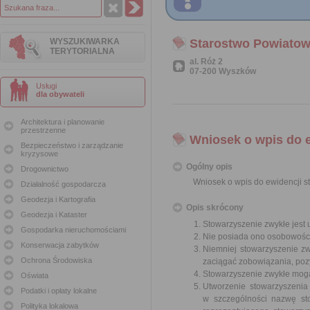
WYSZUKIWARKA
Starostwo Powiato
TERYTORIALNA
al. Róż 2
07-200 Wyszków
Usługi
dla obywateli
Architektura i planowanie
przestrzenne
Wniosek o wpis do 
Bezpieczeństwo i zarządzanie
kryzysowe
Ogólny opis
Drogownictwo
Wniosek o wpis do ewidencji 
Działalność gospodarcza
Geodezja i Kartografia
Opis skrócony
Geodezja i Kataster
Stowarzyszenie zwykłe jest
Gospodarka nieruchomościami
Nie posiada ono osobowości
Konserwacja zabytków
Niemniej stowarzyszenie z
Ochrona Środowiska
zaciągać zobowiązania, poz
Stowarzyszenie zwykłe mogą 
Oświata
Utworzenie stowarzyszenia
Podatki i opłaty lokalne
w szczególności nazwę stow
Polityka lokalowa