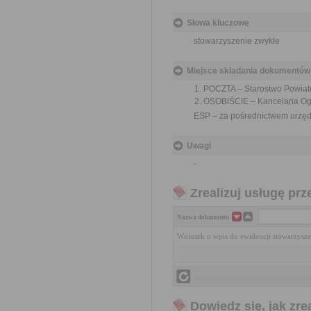
Słowa kluczowe
stowarzyszenie zwykłe
Miejsce składania dokumentów
POCZTA – Starostwo Powiat
OSOBIŚCIE – Kancelaria Ogó
ESP – za pośrednictwem urzęd
Uwagi
-
Zrealizuj usługę prz
Nazwa dokumentu
Wniosek o wpis do ewidencji stowarzysz
Dowiedz się, jak zr