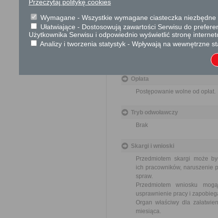
Przeczytaj politykę cookies
a) protokół z Walnego Zebrania 
Wymagane - Wszystkie wymagane ciasteczka niezbędne do
b) uchwała o rozwiązaniu stowar
Ułatwiające - Dostosowują zawartości Serwisu do preferen
Użytkownika Serwisu i odpowiednio wyświetlić stronę interne
c) lista obecności członków zgr
Analizy i tworzenia statystyk - Wpływają na wewnętrzne st
Dodatkowe informac
Opłata
Postępowanie wolne od opłat.
Tryb odwoławczy
Brak
Skargi i wnioski
Przedmiotem skargi może by
ich pracowników, naruszenie p
spraw.
Przedmiotem wniosku mogą 
usprawnienie pracy i zapobieg
Organ właściwy dla załatwien
miesiąca.