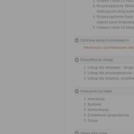
Ustawa z dnia 21 marca
Rozporządzenie Minist
dotyczących dróg publi
Rozporządzenie Rady M
zajęcie pasa drogowego
Ustawa z dnia 16 listop
Ochrona danych osobowych
Informacja o przetwarzaniu d
Klasyfikacje usługi
Usługi dla obywateli - Drog
Usługi dla przedsiębiorców 
Usługi dla instytucji, urzęd
Kategorie życiowe
Inwestycja
Budowa
Komunikacja
Działalność gospodarcza
Droga
Słowa kluczowe