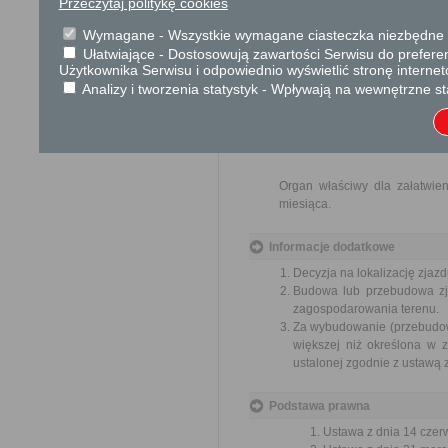
Przedmiotem skargi może być
Przeczytaj politykę cookies
pracowników, naruszenie praw
Wymagane - Wszystkie wymagane ciasteczka niezbędne do
spraw.
Ułatwiające - Dostosowują zawartości Serwisu do preferen
Przedmiotem wniosku mogą by
Użytkownika Serwisu i odpowiednio wyświetlić stronę interne
ulepszenia organizacji,
Analizy i tworzenia statystyk - Wpływają na wewnętrzne st
wzmacnianie praworządnośc
usprawnienie pracy i zapob
ochrony własności społeczne
lepszego zaspokajania potrz
Organ właściwy dla załatwien
miesiąca.
Informacje dodatkowe
Decyzja na lokalizację zjazd
Budowa lub przebudowa zj
zagospodarowania terenu.
Za wybudowanie (przebudowa
większej niż określona w 
ustalonej zgodnie z ustawą 
Podstawa prawna
Ustawa z dnia 14 czer