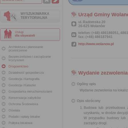
WYSZUKIWARKA
Urząd Gminy Wola
TERYTORIALNA
ul. Radomska 20
26-625 Wolanów
Usługi
telefon: (+48) 486186051, 48
dla obywateli
fax: (+48) 486187941
http://www.wolanow.pl
Architektura i planowanie
przestrzenne
Bezpieczeństwo i zarządzanie
kryzysowe
Drogownictwo
Wydanie zezwolenia 
Działalność gospodarcza
Geodezja i Kartografia
Ogólny opis
Geodezja i Kataster
Wydanie zezwolenia na lokaliz
Gospodarka nieruchomościami
Konserwacja zabytków
Opis skrócony
Ochrona Środowiska
Budowa lub przebudowa zj
Oświata
uzyskaniu, w drodze decyzji
Podatki i opłaty lokalne
W przypadku budowy lub p
Polityka lokalowa
zarządcy drogi.