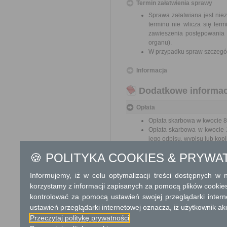
Termin załatwienia sprawy
Sprawa załatwiana jest nie
terminu nie wlicza się te
zawieszenia postępowania 
organu).
W przypadku spraw szczegól
Informacja
Dodatkowe informac
Opłata
Opłata skarbowa w kwocie 8
Opłata skarbowa w kwocie 1
jego odpisu, wypisu lub kopii
🍪 POLITYKA COOKIES & PRYWA
Tryb odwoławczy
Odwołanie wnosi się do Sam
Informujemy, iż w celu optymalizacji treści dostępnych w
pośrednictwem organu, który j
korzystamy z informacji zapisanych za pomocą plików cookie
nadania w polskiej placówce p
kontrolować za pomocą ustawień swojej przeglądarki inter
ustawień przeglądarki internetowej oznacza, iż użytkownik ak
Skargi i wnioski
Przeczytaj politykę prywatności