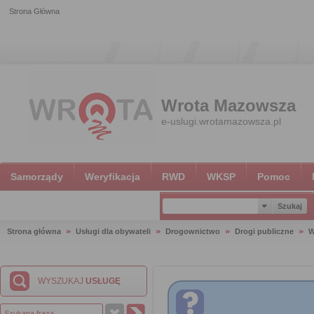
Strona Główna
Wrota Mazowsza
e-uslugi.wrotamazowsza.pl
Samorządy
Weryfikacja
RWD
WKSP
Pomoc
Strona główna
Usługi dla obywateli
Drogownictwo
Drogi publiczne
W
WYSZUKAJ
USŁUGĘ