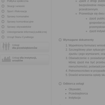
Zjazd z drogi publ
Polityka społeczna
bezpośrednie miejs
Skargi i wnioski
przestrzennym.
Sport i Rekreacja
Przewiduje się dwa 
Sprawy komunalne
zjazd publi
Sprawy komunikacyjne
gospodarcz
Sprawy obywatelskie
przemysłow
zjazd indywi
Udostępnianie informacji publicznej
Urząd Stanu Cywilnego
Wymagane dokumenty
Usługi
Wypełniony formularz wnios
dla przedsiębiorców
Szczegółowy plan sytuacyjn
zjazdu i jego wymiarami, or
Usługi
dla instytucji,
Oświadczenie o posiadanym
urzędów
której zjazd ma być przeb
nieruchomości, poświadczon
Pełnomocnictwo w przypadku
Dowód wniesienia opłaty sk
Odbiorca usługi
Obywatel,
Przedsiębiorca
Instytucja