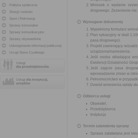
Wniosek o wydanie zezwo
Polityka społeczna
drogowego. Zezwolenie nie 
Skargi i wnioski
Sport i Rekreacja
Wymagane dokumenty
Sprawy komunalne
Wypełniony formularz wnios
Sprawy komunikacyjne
Plan sytuacyjny w skali 1:
Sprawy obywatelskie
pasa drogowego).
Udostępnianie informacji publicznej
Projekt zawierający wizuali
urządzenia/naniesienia.
Urząd Stanu Cywilnego
Jeśli osoba składająca w
Ewidencji Działalności Gosp
Usługi
dla przedsiębiorców
Jeśli zajęcie pasa drog
wprowadzenie zmian w istnie
Pełnomocnictwo w przypadku
Usługi
dla instytucji,
urzędów
Dowód wniesienia opłaty sk
Odbiorca usługi
Obywatel,
Przedsiębiorca
Instytucja
Termin załatwienia sprawy
Sprawa załatwiana jest nie