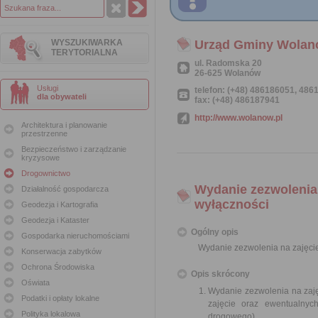
WYSZUKIWARKA
Urząd Gminy Wola
TERYTORIALNA
ul. Radomska 20
26-625 Wolanów
Usługi
telefon: (+48) 486186051, 48
dla obywateli
fax: (+48) 486187941
http://www.wolanow.pl
Architektura i planowanie
przestrzenne
Bezpieczeństwo i zarządzanie
kryzysowe
Drogownictwo
Wydanie zezwolenia
Działalność gospodarcza
wyłączności
Geodezja i Kartografia
Geodezja i Kataster
Ogólny opis
Gospodarka nieruchomościami
Wydanie zezwolenia na zajęci
Konserwacja zabytków
Ochrona Środowiska
Opis skrócony
Oświata
Wydanie zezwolenia na zaj
Podatki i opłaty lokalne
zajęcie oraz ewentualny
Polityka lokalowa
drogowego).