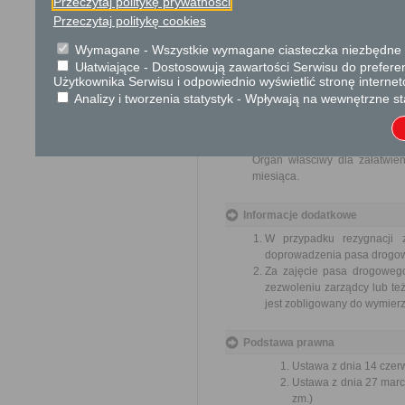
Przeczytaj politykę prywatności
pracowników, naruszenie praw
Przeczytaj politykę cookies
spraw.
Przedmiotem wniosku mogą by
Wymagane - Wszystkie wymagane ciasteczka niezbędne do
ulepszenia organizacji,
Ułatwiające - Dostosowują zawartości Serwisu do preferen
wzmacnianie praworządnośc
Użytkownika Serwisu i odpowiednio wyświetlić stronę interne
usprawnienie pracy i zapob
Analizy i tworzenia statystyk - Wpływają na wewnętrzne st
ochrony własności społeczne
lepszego zaspokajania potrz
Organ właściwy dla załatwien
miesiąca.
Informacje dodatkowe
W przypadku rezygnacji 
doprowadzenia pasa drogowe
Za zajęcie pasa drogowego
zezwoleniu zarządcy lub te
jest zobligowany do wymierz
Podstawa prawna
Ustawa z dnia 14 czer
Ustawa z dnia 27 marc
zm.)