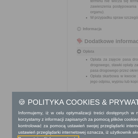
terminu nie wlicza się te
zawieszenia postępowania 
organu).
W przypadku spraw szczegól
Informacja
Dodatkowe informac
Opłata
Opłata za zajęcie pasa dr
drogowego, stawki opłaty z
pasa drogowego przez okres 
Opłata skarbowa w kwocie 1
jego odpisu, wypisu lub kopii
Tryb odwoławczy
🍪 POLITYKA COOKIES & PRYWA
Odwołanie wnosi się do Sam
pośrednictwem organu, który j
Informujemy, iż w celu optymalizacji treści dostępnych w
nadania w polskiej placówce p
korzystamy z informacji zapisanych za pomocą plików cookie
kontrolować za pomocą ustawień swojej przeglądarki inter
Skargi i wnioski
ustawień przeglądarki internetowej oznacza, iż użytkownik ak
Przedmiotem skargi może być