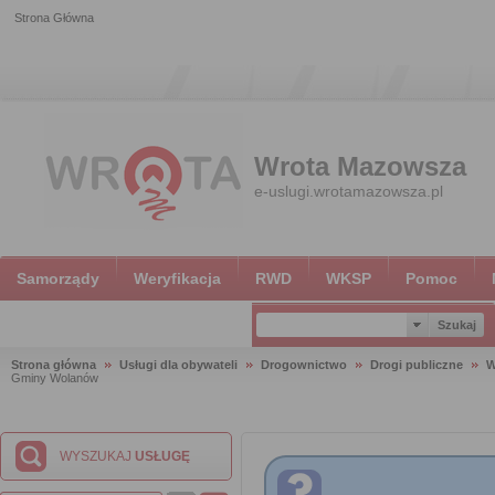
Strona Główna
Wrota Mazowsza
e-uslugi.wrotamazowsza.pl
Samorządy
Weryfikacja
RWD
WKSP
Pomoc
Strona główna
Usługi dla obywateli
Drogownictwo
Drogi publiczne
W
Gminy Wolanów
WYSZUKAJ
USŁUGĘ