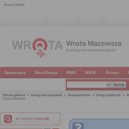
Strona Główna
Wrota Mazowsza
e-uslugi.wrotamazowsza.pl
Samorządy
Weryfikacja
RWD
WKSP
Pomoc
Strona główna
Usługi dla obywateli
Drogownictwo
Drogi publiczne
W
Gminy Wolanów
WYSZUKAJ
USŁUGĘ