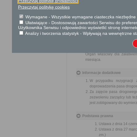
Przeczytaj politykę prywatności
pracowników, naruszenie praw
Przeczytaj politykę cookies
spraw.
Przedmiotem wniosku mogą by
Wymagane - Wszystkie wymagane ciasteczka niezbędne do
ulepszenia organizacji,
Ułatwiające - Dostosowują zawartości Serwisu do preferen
wzmacnianie praworządnośc
Użytkownika Serwisu i odpowiednio wyświetlić stronę interne
usprawnienie pracy i zapob
Analizy i tworzenia statystyk - Wpływają na wewnętrzne st
ochrony własności społeczne
lepszego zaspokajania potrz
Organ właściwy dla załatwien
miesiąca.
Informacje dodatkowe
W przypadku rezygnacji 
doprowadzenia pasa drogowe
Za zajęcie pasa drogowego
zezwoleniu zarządcy lub te
jest zobligowany do wymierz
Podstawa prawna
Ustawa z dnia 14 czer
Ustawa z dnia 27 marc
zm.)