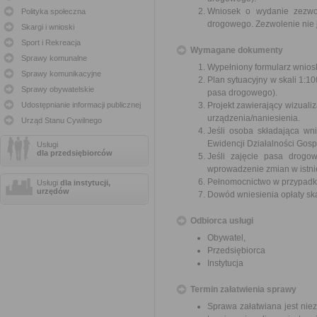
Wniosek o wydanie zezwo
Polityka społeczna
drogowego. Zezwolenie nie 
Skargi i wnioski
Sport i Rekreacja
Wymagane dokumenty
Sprawy komunalne
Wypełniony formularz wnios
Sprawy komunikacyjne
Plan sytuacyjny w skali 1:
Sprawy obywatelskie
pasa drogowego).
Udostępnianie informacji publicznej
Projekt zawierający wizuali
urządzenia/naniesienia.
Urząd Stanu Cywilnego
Jeśli osoba składająca w
Ewidencji Działalności Gosp
Usługi
dla przedsiębiorców
Jeśli zajęcie pasa drog
wprowadzenie zmian w istnie
Pełnomocnictwo w przypadku
Usługi
dla instytucji,
urzędów
Dowód wniesienia opłaty sk
Odbiorca usługi
Obywatel,
Przedsiębiorca
Instytucja
Termin załatwienia sprawy
Sprawa załatwiana jest nie