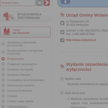
WYSZUKIWARKA
Urząd Gminy Wola
TERYTORIALNA
ul. Radomska 20
26-625 Wolanów
Usługi
telefon: (+48) 486186051, 48
dla obywateli
fax: (+48) 486187941
http://www.wolanow.pl
Architektura i planowanie
przestrzenne
Bezpieczeństwo i zarządzanie
kryzysowe
Drogownictwo
Wydanie zezwolenia
Działalność gospodarcza
wyłączności
Geodezja i Kartografia
Geodezja i Kataster
Ogólny opis
Gospodarka nieruchomościami
Wydanie zezwolenia na zajęci
Konserwacja zabytków
Ochrona Środowiska
Opis skrócony
Oświata
Wydanie zezwolenia na zaj
Podatki i opłaty lokalne
zajęcie oraz ewentualny
Polityka lokalowa
drogowego).