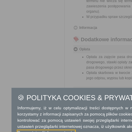
terminu nie wlicza się te
zawieszenia postępowania 
organu).
W przypadku spraw szczegól
Informacja
Dodatkowe informac
Opłata
Opłata za zajęcie pasa dr
drogowego, stawki opłaty z
pasa drogowego przez okres 
Opłata skarbowa w kwocie 1
jego odpisu, wypisu lub kopii
Tryb odwoławczy
🍪 POLITYKA COOKIES & PRYWA
Odwołanie wnosi się do Sam
pośrednictwem organu, który j
Informujemy, iż w celu optymalizacji treści dostępnych w
nadania w polskiej placówce p
korzystamy z informacji zapisanych za pomocą plików cookie
kontrolować za pomocą ustawień swojej przeglądarki inter
Skargi i wnioski
ustawień przeglądarki internetowej oznacza, iż użytkownik ak
Przedmiotem skargi może być