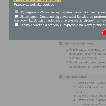
ulepszenia organizacji,
Przeczytaj politykę cookies
wzmacnianie praworządnośc
usprawnienie pracy i zapob
Wymagane - Wszystkie wymagane ciasteczka niezbędne do
ochrony własności społeczne
Ułatwiające - Dostosowują zawartości Serwisu do preferen
lepszego zaspokajania potrz
Użytkownika Serwisu i odpowiednio wyświetlić stronę interne
Analizy i tworzenia statystyk - Wpływają na wewnętrzne st
Organ właściwy dla załatwien
miesiąca.
Informacje dodatkowe
W przypadku rezygnacji z
usunięcia reklamy i dopro
ważności zezwolenia.
W celu przedłużenia umies
podmiot powinien złożyć ko
Podstawa prawna
Ustawa z dnia 14 czer
Ustawa z dnia 27 marc
zm.)
Ustawa z dnia 21 marca
Ustawa z dnia 7 lipca 
Rozporządzenie Minist