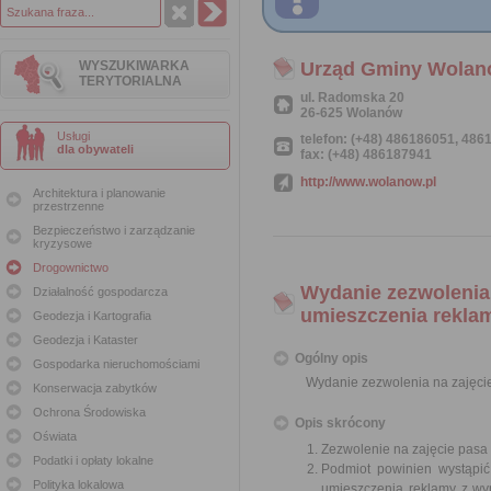
WYSZUKIWARKA
Urząd Gminy Wola
TERYTORIALNA
ul. Radomska 20
26-625 Wolanów
Usługi
telefon: (+48) 486186051, 48
dla obywateli
fax: (+48) 486187941
http://www.wolanow.pl
Architektura i planowanie
przestrzenne
Bezpieczeństwo i zarządzanie
kryzysowe
Drogownictwo
Wydanie zezwolenia 
Działalność gospodarcza
umieszczenia rekla
Geodezja i Kartografia
Geodezja i Kataster
Ogólny opis
Gospodarka nieruchomościami
Wydanie zezwolenia na zajęci
Konserwacja zabytków
Ochrona Środowiska
Opis skrócony
Oświata
Zezwolenie na zajęcie pasa
Podatki i opłaty lokalne
Podmiot powinien wystąpi
Polityka lokalowa
umieszczenia reklamy z wy