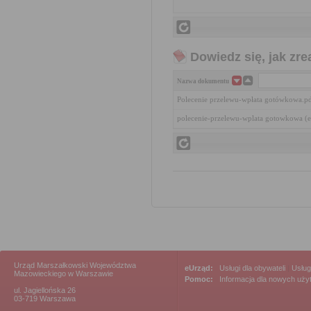
Dowiedz się, jak zr
Nazwa dokumentu
Polecenie przelewu-wpłata gotówkowa.p
polecenie-przelewu-wplata gotowkowa (
Urząd Marszałkowski Województwa
eUrząd:
Usługi dla obywateli
|
Usług
Mazowieckiego w Warszawie
Pomoc:
Informacja dla nowych uż
ul. Jagiellońska 26
03-719 Warszawa