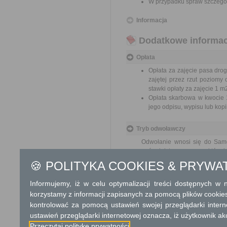
W przypadku spraw szczegól
Informacja
Dodatkowe informac
Opłata
Opłata za zajęcie pasa dro
zajętej przez rzut poziomy
stawki opłaty za zajęcie 1 
Opłata skarbowa w kwocie 1
jego odpisu, wypisu lub kopii
Tryb odwoławczy
Odwołanie wnosi się do Sam
pośrednictwem organu, który j
nadania w polskiej placówce p
🍪 POLITYKA COOKIES & PRYWA
Skargi i wnioski
Informujemy, iż w celu optymalizacji treści dostępnych w
korzystamy z informacji zapisanych za pomocą plików cookie
Przedmiotem skargi może być
kontrolować za pomocą ustawień swojej przeglądarki inter
pracowników, naruszenie praw
spraw.
ustawień przeglądarki internetowej oznacza, iż użytkownik ak
Przedmiotem wniosku mogą by
Przeczytaj politykę prywatności