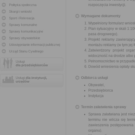
rozpoczęcia inwestycji.
Polityka społeczna
Skargi i wnioski
Wymagane dokumenty
Sport i Rekreacja
Wypełniony formularz wnios
Sprawy komunalne
Plan sytuacyjny w skali 1:
Sprawy komunikacyjne
pasa drogowego).
Sprawy obywatelskie
Projekt reklamy zawierający
Udostępnianie informacji publicznej
montażu reklamy (w tym jej
Zatwierdzony projekt orga
Urząd Stanu Cywilnego
widoczność na drodze albo 
Pełnomocnictwo w przypadku
Usługi
dla przedsiębiorców
Dowód wniesienia opłaty sk
Odbiorca usługi
Usługi
dla instytucji,
urzędów
Obywatel,
Przedsiębiorca
Instytucja
Termin załatwienia sprawy
Sprawa załatwiana jest nie
terminu nie wlicza się te
zawieszenia postępowania 
organu).