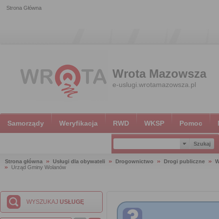
Strona Główna
Wrota Mazowsza
e-uslugi.wrotamazowsza.pl
Samorządy
Weryfikacja
RWD
WKSP
Pomoc
Strona główna
Usługi dla obywateli
Drogownictwo
Drogi publiczne
W
Urząd Gminy Wolanów
WYSZUKAJ
USŁUGĘ