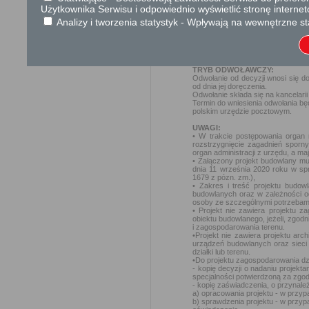
O przedłużeniu terminu załatwieni
Użytkownika Serwisu i odpowiednio wyświetlić stronę interne
Uwaga: do terminów realizacji 
czynności, okresów zawieszenia 
Analizy i tworzenia statystyk - Wpływają na wewnętrzne st
organu.
Maksymalnie do 65 dni od dnia zł
O załatwieniu sprawy można dowi
telefonu pracownik Wydziału prow
TRYB ODWOŁAWCZY:
Odwołanie od decyzji wnosi się d
od dnia jej doręczenia.
Odwołanie składa się na kancelarii
Termin do wniesienia odwołania b
polskim urzędzie pocztowym.
UWAGI:
• W trakcie postępowania organ
rozstrzygnięcie zagadnień sporn
organ administracji z urzędu, a m
• Załączony projekt budowlany mu
dnia 11 września 2020 roku w spr
1679 z pózn. zm.),
• Zakres i treść projektu budow
budowlanych oraz w zależności od
osoby ze szczególnymi potrzebam
• Projekt nie zawiera projektu 
obiektu budowlanego, jeżeli, zgo
i zagospodarowania terenu.
•Projekt nie zawiera projektu ar
urządzeń budowlanych oraz sieci 
działki lub terenu.
•Do projektu zagospodarowania dzi
- kopię decyzji o nadaniu projekt
specjalności potwierdzoną za zgo
- kopię zaświadczenia, o przynal
a) opracowania projektu - w przyp
b) sprawdzenia projektu - w przy