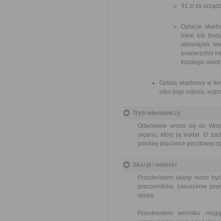
91 zł za urzą
Opłacie skarb
lokal lub bud
obowiązek wni
powierzchni mi
każdego obiek
Opłata skarbowa w kwo
albo jego odpisu, wypis
Tryb odwoławczy
Odwołanie wnosi się do Woje
organu, który ją wydał. O za
polskiej placówce pocztowej op
Skargi i wnioski
Przedmiotem skargi może być
pracowników, naruszenie praw
spraw.
Przedmiotem wniosku mogą 