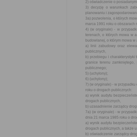
2) oświadczenie o posiadanym
3) decyzję o warunkach zab
planowaniu i zagospodarowaniu
3a) pozwolenia, o których mowa w
marca 1991 roku o obszarach mo
4) (w oryginale) - w przypad
terenach, o których mowa w ar
budowlanej, o którym mowa w ar
a) linii zabudowy oraz elewa
publicznych,
b) przebiegu i charakterystyki
granice terenu zamkniętego, 
publicznego;
5) (uchylony);
6) (uchylony);
7) (w oryginale) - w przypadku 
roku o drogach publicznych:
a) wynik audytu bezpieczeńst
drogach publicznych,
b) uzasadnienie zarządcy drogi
7a) (w oryginale) - w przypadk
dnia 21 marca 1985 roku o dro
a) wynik audytu bezpieczeńst
drogach publicznych, a także uz
b) oświadczenie zarządcy drog