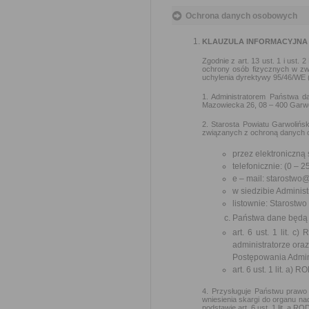
Ochrona danych osobowych
KLAUZULA INFORMACYJNA
Zgodnie z art. 13 ust. 1 i ust
ochrony osób fizycznych w zw
uchylenia dyrektywy 95/46/WE (
1. Administratorem Państwa da
Mazowiecka 26, 08 – 400 Garwoli
2. Starosta Powiatu Garwoliń
związanych z ochroną danych o
przez elektroniczną
telefonicznie: (0 – 
e – mail: starostwo
w siedzibie Administ
listownie: Starostw
Państwa dane będą 
art. 6 ust. 1 lit.
administratorze ora
Postępowania Admini
art. 6 ust. 1 lit. a)
4. Przysługuje Państwu prawo 
wniesienia skargi do organu 
podstawie art. 6 ust. 1 lit. a