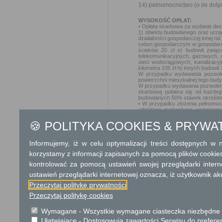
14) pełnomocnictwo (o ile dot
WYSOKOŚĆ OPŁAT:
• Opłata skarbowa za wydanie decy
1) obiektu budowlanego oraz urz
działalności gospodarczej innej niż
celom gospodarczym w gospodarstw
ścieków 20 zł e) budowli związa
telekomunikacyjnych, gazowych, c
sieci wodociągowych, kanalizacyj
kilometra 105 zł h) innych budowl
W przypadku wydawania pozwoleni
powierzchni mieszkalnej tego bud
W przypadku wydawania pozwolenia
skarbową pobiera się od każdeg
budowlanych 50% stawek określon
• W przypadku złożenia pełnomocn
udzielane: małżonkowi, wstępnemu
Opłatę skarbową można wnieść:
1) gotówką - na stanowisku kasow
🍪 POLITYKA COOKIES & PRYWA
ze stosownym dopiskiem o celu wni
2) w formie bezgotówkowej na niże
Bank Spółdzielczy o/Garwolin
Informujemy, iż w celu optymalizacji treści dostępnych w
nr rachunku 79 9210 0008 0013 
ze stosownym dopiskiem o celu wni
korzystamy z informacji zapisanych za pomocą plików cookie
Dowód wniesienia opłaty skarbo
kontrolować za pomocą ustawień swojej przeglądarki inter
JE
DNOSTKA ODPOWIEDZIALN
ustawień przeglądarki internetowej oznacza, iż użytkownik ak
WYDZIAŁ BUDOWNICTWA
08 - 400 Garwolin, ul. Mazowiecka
Przeczytaj politykę prywatności
tel. +48 25 684 26 00 fax. + 48 25 
Przeczytaj politykę cookies
e-mail: wydz.budownictwa@garwol
TERMIN ODPOWIEDZI:
Wymagane - Wszystkie wymagane ciasteczka niezbędne do
Nie później niż w ciągu miesiąca
postępowania.
Ułatwiające - Dostosowują zawartości Serwisu do preferen