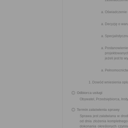
zaświadczeniem
Oświadczenie 
Decyzję o war
Specjalistyczn
Postanowieni
projektowanyc
jeżeli jest to
Pełnomocnictw
Dowód wniesienia opła
Odbiorca usługi
Obywatel, Przedsiębiorca, Insty
Termin załatwienia sprawy
Sprawa jest załatwiana w drodz
od dnia złożenia kompletnego
dokonania określonych czynn