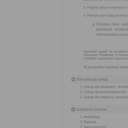
5. Podanie danych osobowych w
6. Państwa dane będą przetwar
Państwa dane osob
podstawie przepi
Administratora na 
Wyrażam zgodę na przetwarzan
Starostwo Powiatowe w Garwoli
zostałem zapoznana/ zapoznany 
W przypadku realizacji zad
Klasyfikacje usługi
Usługi dla obywateli - Archi
Usługi dla przedsiębiorców 
Usługi dla instytucji, urzęd
Kategorie życiowe
Inwestycja
Budowa
Nieruchomość