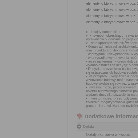
elementy, o których mowa w poz. 1 
elementy, o których mowa w poz. 1, 
elementy, o których mowa w poz. 1 
elementy, o których mowa w poz. 2 
x - kolejny numer pliku;
y - symbol określający zawart
uprawnienia budowlane do projekto
z - data sporządzenia plików napi
• Organ administracji architekton
oraz projektu architektoniczno-bu
- w przypadku niewykonania, w wy
- w przypadku wykonywania robót
- jeżeli na terenie, którego doty
wydano ostateczną decyzję o nakaz
• Decyzja o pozwoleniu na budowę 
się ostateczna lub budowa została
• W przypadku wygaśnięcia decyzj
wznowienie budowy może nastąpić 
budowę wydaje się również w prz
• Inwestor może, przed upływem
obiektu budowlanego nietrwale poł
wydanie decyzji o pozwoleniu na
• Inwestor może, przed upływem 2
zbiornika magazynowania gazu ró
gruntem i przewidziane do rozbiór
Dodatkowe informac
Opłata
Opłaty skarbowe w kwocie: