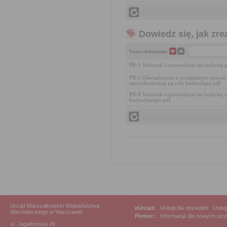
Dowiedz się, jak zr
Nazwa dokumentu
PB-1 Wniosek o pozwolenie na budowę.
PB-5 Oświadczenie o posiadanym prawie
nieruchomością na cele budowlane.pdf
PB-8 Wniosek o pozwolenie na budowę 
budowlanego.pdf
Urząd Marszałkowski Województwa
eUrząd:
Usługi dla obywateli
|
Usług
Mazowieckiego w Warszawie
Pomoc:
Informacja dla nowych uż
ul. Jagiellońska 26