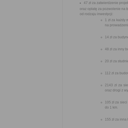
47 zł za zatwierdzenie proj
oraz opłatę za pozwolenie n
od rodzaju inwestycji:
1 zł za każdy 
na prowadzenie
14 zł za budy
48 zł za inny 
20 zł za studn
112 zł za budo
2143 zł za si
oraz drogi z w
105 zł za siec
do 1 km.
155 zł za inna