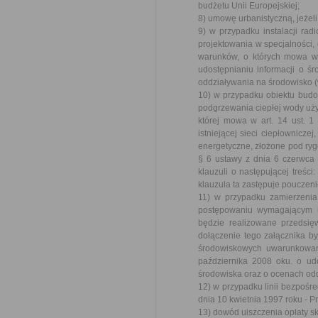
budżetu Unii Europejskiej;
8) umowę urbanistyczną, jeżeli
9) w przypadku instalacji ra
projektowania w specjalności, o
warunków, o których mowa w 
udostępnianiu informacji o ś
oddziaływania na środowisko (
10) w przypadku obiektu budo
podgrzewania ciepłej wody uży
której mowa w art. 14 ust. 1
istniejącej sieci ciepłownicz
energetyczne, złożone pod ryg
§ 6 ustawy z dnia 6 czerwca
klauzuli o następującej treśc
klauzula ta zastępuje pouczen
11) w przypadku zamierzeni
postępowaniu wymagającym ud
będzie realizowane przedsięw
dołączenie tego załącznika b
środowiskowych uwarunkowan
października 2008 oku. o udo
środowiska oraz o ocenach od
12) w przypadku linii bezpośre
dnia 10 kwietnia 1997 roku - 
13) dowód uiszczenia opłaty sk