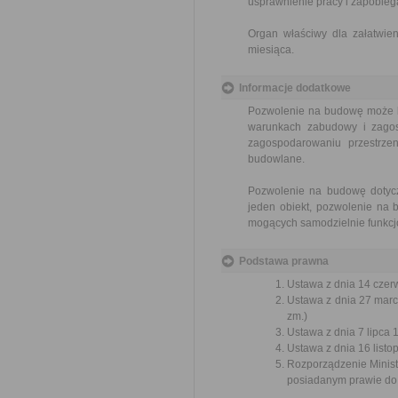
usprawnienie pracy i zapobieg
Organ właściwy dla załatwien
miesiąca.
Informacje dodatkowe
Pozwolenie na budowę może by
warunkach zabudowy i zagos
zagospodarowaniu przestrz
budowlane.
Pozwolenie na budowę dotycz
jeden obiekt, pozwolenie na 
mogących samodzielnie funkcj
Podstawa prawna
Ustawa z dnia 14 czer
Ustawa z dnia 27 marc
zm.)
Ustawa z dnia 7 lipca 
Ustawa z dnia 16 listop
Rozporządzenie Minist
posiadanym prawie do 