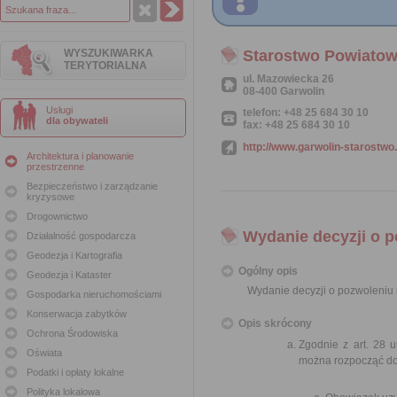
WYSZUKIWARKA
Starostwo Powiatow
TERYTORIALNA
ul. Mazowiecka 26
08-400 Garwolin
Usługi
telefon: +48 25 684 30 10
dla obywateli
fax: +48 25 684 30 10
http://www.garwolin-starostwo.
Architektura i planowanie
przestrzenne
Bezpieczeństwo i zarządzanie
kryzysowe
Drogownictwo
Wydanie decyzji o 
Działalność gospodarcza
Geodezja i Kartografia
Ogólny opis
Geodezja i Kataster
Wydanie decyzji o pozwoleniu
Gospodarka nieruchomościami
Konserwacja zabytków
Opis skrócony
Ochrona Środowiska
Zgodnie z art. 28 
Oświata
można rozpocząć do
Podatki i opłaty lokalne
Polityka lokalowa