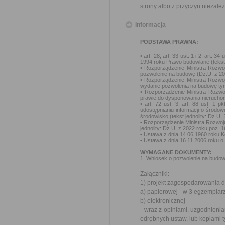
strony albo z przyczyn niezale
Informacja
PODSTAWA PRAWNA:
• art. 28, art. 33 ust. 1 i 2, art. 34
1994 roku Prawo budowlane (tekst 
• Rozporządzenie Ministra Rozwoj
pozwolenie na budowę (Dz.U. z 20
• Rozporządzenie Ministra Rozwoj
wydanie pozwolenia na budowę ty
• Rozporządzenie Ministra Rozwo
prawie do dysponowania nieruchom
• art. 72 ust. 3, art. 88 ust. 1 
udostępnianiu informacji o środo
środowisko (tekst jednolity: Dz.U.
• Rozporządzenie Ministra Rozwoj
jednolity: Dz.U. z 2022 roku poz. 
• Ustawa z dnia 14.06.1960 roku K
• Ustawa z dnia 16.11.2006 roku o 
WYMAGANE DOKUMENTY:
1. Wniosek o pozwolenie na budo
Załączniki:
1) projekt zagospodarowania dz
a) papierowej - w 3 egzemplar
b) elektronicznej
- wraz z opiniami, uzgodnieni
odrębnych ustaw, lub kopiami 