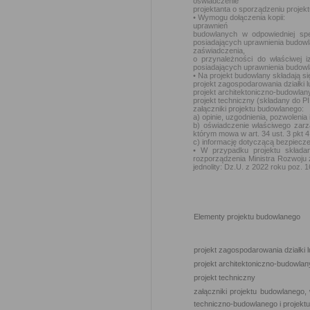
oświadczenie
projektanta o sporządzeniu projek
• Wymogu dołączenia kopii:
uprawnień
budowlanych w odpowiedniej spe
posiadających uprawnienia budowl
zaświadczenia,
o przynależności do właściwej 
posiadających uprawnienia budowl
• Na projekt budowlany składają si
projekt zagospodarowania działki l
projekt architektoniczno-budowlan
projekt techniczny (składany do P
załączniki projektu budowlanego:
a) opinie, uzgodnienia, pozwolenia
b) oświadczenie właściwego zarzą
którym mowa w art. 34 ust. 3 pkt 4
c) informację dotyczącą bezpiecze
• W przypadku projektu składa
rozporządzenia Ministra Rozwoju 
jednolity: Dz.U. z 2022 roku poz. 
Elementy projektu budowlanego
projekt zagospodarowania działki l
projekt architektoniczno-budowlan
projekt techniczny
załączniki projektu budowlanego, 
techniczno-budowlanego i projekt