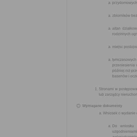
przydomowych 
zbiorników bez
altan działko
rodzinnych og
miejsc postoj
tymczasowych 
przeniesienia 
później niż p
basenów i ocz
Stronami w postępowan
lub zarządcy nierucho
Wymagane dokumenty
Wniosek o wydanie 
Do wniosku n
uzgodnieniam