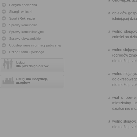
Obowiązek uzy
Polityka społeczna
Skargi i wnioski
obiektów gosp
Sport i Rekreacja
istniejącej dzia
Sprawy komunalne
wolno stojący
Sprawy komunikacyjne
całości na dzi
Sprawy obywatelskie
Udostępnianie informacji publicznej
wolno stojący
Urząd Stanu Cywilnego
(ogrodów zimo
nie może prze
Usługi
dla przedsiębiorców
wolno stojący
Usługi
dla instytucji,
do okresowego
urzędów
nie może przek
wiat o powie
mieszkalny lu
działce nie mo
wolno stojącyc
nie może prze