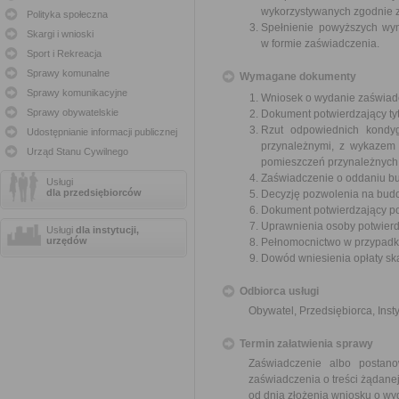
wykorzystywanych zgodnie z
Polityka społeczna
Spełnienie powyższych wym
Skargi i wnioski
w formie zaświadczenia.
Sport i Rekreacja
Sprawy komunalne
Wymagane dokumenty
Sprawy komunikacyjne
Wniosek o wydanie zaświadc
Sprawy obywatelskie
Dokument potwierdzający ty
Rzut odpowiednich kondy
Udostępnianie informacji publicznej
przynależnymi, z wykazem 
Urząd Stanu Cywilnego
pomieszczeń przynależnych 
Zaświadczenie o oddaniu b
Usługi
dla przedsiębiorców
Decyzję pozwolenia na budo
Dokument potwierdzający po
Uprawnienia osoby potwierdz
Usługi
dla instytucji,
urzędów
Pełnomocnictwo w przypadku
Dowód wniesienia opłaty sk
Odbiorca usługi
Obywatel, Przedsiębiorca, Insty
Termin załatwienia sprawy
Zaświadczenie albo postan
zaświadczenia o treści żądanej
od dnia złożenia wniosku o wy