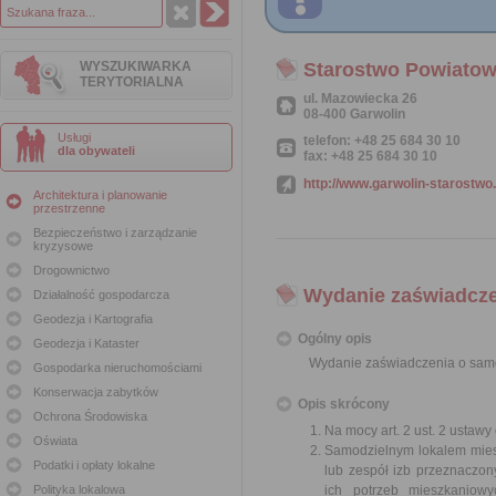
WYSZUKIWARKA
Starostwo Powiatow
TERYTORIALNA
ul. Mazowiecka 26
08-400 Garwolin
Usługi
telefon: +48 25 684 30 10
dla obywateli
fax: +48 25 684 30 10
http://www.garwolin-starostwo.
Architektura i planowanie
przestrzenne
Bezpieczeństwo i zarządzanie
kryzysowe
Drogownictwo
Wydanie zaświadcze
Działalność gospodarcza
Geodezja i Kartografia
Ogólny opis
Geodezja i Kataster
Wydanie zaświadczenia o samo
Gospodarka nieruchomościami
Konserwacja zabytków
Opis skrócony
Ochrona Środowiska
Na mocy art. 2 ust. 2 ustaw
Oświata
Samodzielnym lokalem miesz
Podatki i opłaty lokalne
lub zespół izb przeznaczon
Polityka lokalowa
ich potrzeb mieszkaniowy