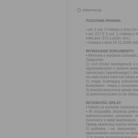
Informacja
PODSTAWA PRAWNA:
• art. 2 ust. 3 Ustawy z dnia 24
• art. 217 § 2 ust. 1 Ustawy z
roku poz. 572 z późn. zm.),
• Ustawa z dnia 16.11.2006 roku
WYMAGANE DOKUMENTY:
• Wniosek o wydanie zaświadcz
Załączniki:
1) rzut (rzuty) kondygnacji 
egzemplarzach z opisem (wyk
samorządu zawodowego) z któr
na stały pobyt ludzi lub lokal
2) mapę ilustrującą położen
budynkiem - mapę z oznaczen
3) dowód uiszczenia opłaty sk
4) pełnomocnictwo (o ile doty
WYSOKOŚC OPŁAT:
• Opłata za wydanie zaświadcz
• W przypadku złożenia pełno
pełnomocnictwo udzielane: 
zwolniony z opłat skarbowych.
Opłatę skarbową można wnieś
1) gotówką - na stanowisku
stanowiskiem ochrony) ze stos
2) w formie bezgotówkowej na 