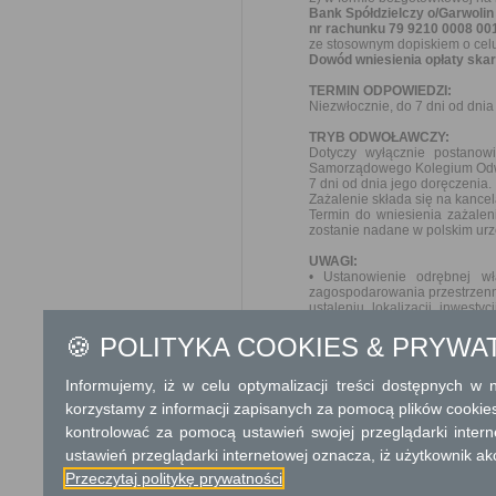
Bank Spółdzielczy o/Garwolin
nr rachunku 79 9210 0008 00
ze stosownym dopiskiem o celu
Dowód wniesienia opłaty skarb
TERMIN ODPOWIEDZI:
Niezwłocznie, do 7 dni od dni
TRYB ODWOŁAWCZY:
Dotyczy wyłącznie postanow
Samorządowego Kolegium Odwoł
7 dni od dnia jego doręczenia.
Zażalenie składa się na kancela
Termin do wniesienia zażale
zostanie nadane w polskim ur
UWAGI:
• Ustanowienie odrębnej wł
zagospodarowania przestrzenn
ustaleniu lokalizacji inwes
zgłoszeniem, i zgodnie z p
budowy. Przepisu tego nie sto
🍪 POLITYKA COOKIES & PRYWA
podstawie pozwolenia na budo
• Odrębną nieruchomość w bu
Informujemy, iż w celu optymalizacji treści dostępnych w
mieszkalne. Ograniczenie to 
budowę wydanego przed dniem 
korzystamy z informacji zapisanych za pomocą plików cookie
kontrolować za pomocą ustawień swojej przeglądarki inter
Dodatkowe informac
ustawień przeglądarki internetowej oznacza, iż użytkownik ak
Przeczytaj politykę prywatności
Opłata