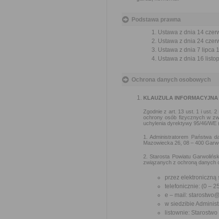
Podstawa prawna
Ustawa z dnia 14 czer
Ustawa z dnia 24 czerw
Ustawa z dnia 7 lipca 
Ustawa z dnia 16 listop
Ochrona danych osobowych
KLAUZULA INFORMACYJNA
Zgodnie z art. 13 ust. 1 i ust
ochrony osób fizycznych w zw
uchylenia dyrektywy 95/46/WE (
1. Administratorem Państwa da
Mazowiecka 26, 08 – 400 Garwoli
2. Starosta Powiatu Garwoliń
związanych z ochroną danych o
przez elektroniczną
telefonicznie: (0 – 
e – mail: starostwo
w siedzibie Administ
listownie: Starostw