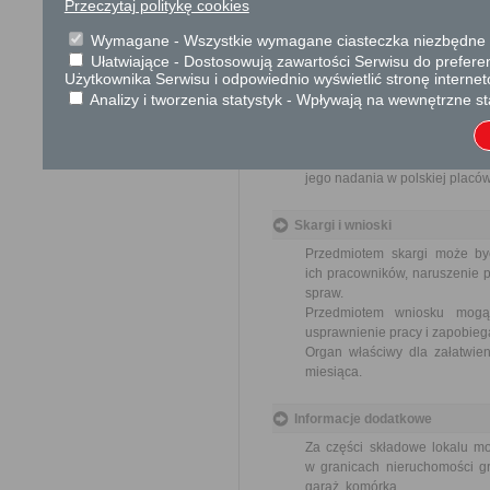
Przeczytaj politykę cookies
17 zł opłata skarbowa za
Wymagane - Wszystkie wymagane ciasteczka niezbędne do
budownictwa mieszkaniowe
Ułatwiające - Dostosowują zawartości Serwisu do preferen
17 zł opłata skarbowa za z
Użytkownika Serwisu i odpowiednio wyświetlić stronę interne
Analizy i tworzenia statystyk - Wpływają na wewnętrzne st
Tryb odwoławczy
Zażalenie wnosi się do Samo
za pośrednictwem organu, któ
jego nadania w polskiej placó
Skargi i wnioski
Przedmiotem skargi może by
ich pracowników, naruszenie p
spraw.
Przedmiotem wniosku mogą 
usprawnienie pracy i zapobieg
Organ właściwy dla załatwien
miesiąca.
Informacje dodatkowe
Za części składowe lokalu m
w granicach nieruchomości gr
garaż, komórka.