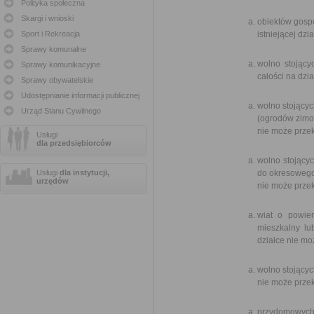
Polityka społeczna
Skargi i wnioski
obiektów gosp
Sport i Rekreacja
istniejącej dzia
Sprawy komunalne
wolno stojący
Sprawy komunikacyjne
całości na dzi
Sprawy obywatelskie
Udostępnianie informacji publicznej
wolno stojący
Urząd Stanu Cywilnego
(ogrodów zimo
nie może prze
Usługi
dla przedsiębiorców
wolno stojący
Usługi
dla instytucji,
do okresowego
urzędów
nie może przek
wiat o powie
mieszkalny lu
działce nie mo
wolno stojącyc
nie może prze
przydomowych 