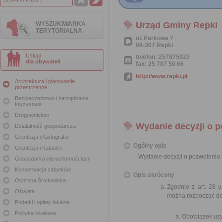
WYSZUKIWARKA
Urząd Gminy Repki
TERYTORIALNA
ul. Parkowa 7
08-307 Repki
Usługi
telefon: 257875023
dla obywateli
fax: 25 787 50 66
http://www.repki.pl
Architektura i planowanie
przestrzenne
Bezpieczeństwo i zarządzanie
kryzysowe
Drogownictwo
Wydanie decyzji o 
Działalność gospodarcza
Geodezja i Kartografia
Ogólny opis
Geodezja i Kataster
Wydanie decyzji o pozwoleniu
Gospodarka nieruchomościami
Konserwacja zabytków
Opis skrócony
Ochrona Środowiska
Zgodnie z art. 28 
Oświata
można rozpocząć do
Podatki i opłaty lokalne
Polityka lokalowa
Obowiązek uzy