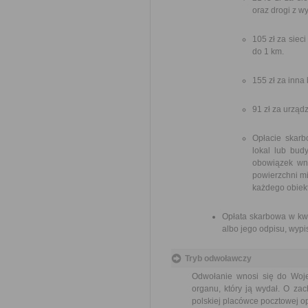
oraz drogi z w
105 zł za siec
do 1 km.
155 zł za inna
91 zł za urzą
Opłacie skarb
lokal lub bud
obowiązek wni
powierzchni mi
każdego obiek
Opłata skarbowa w kwo
albo jego odpisu, wypis
Tryb odwoławczy
Odwołanie wnosi się do Woje
organu, który ją wydał. O za
polskiej placówce pocztowej op