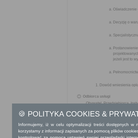
Oświadczenie 
Decyzję o war
Specjalistyczn
Postanowieni
projektowanyc
jeżeli jest to
Pełnomocnictw
Dowód wniesienia opła
Odbiorca usługi
Obywatel, Przedsiębiorca, Insty
🍪 POLITYKA COOKIES & PRYWA
Termin załatwienia sprawy
Sprawa jest załatwiana w drodz
Informujemy, iż w celu optymalizacji treści dostępnych w
od dnia złożenia kompletnego
korzystamy z informacji zapisanych za pomocą plików cookie
dokonania określonych czynn
kontrolować za pomocą ustawień swojej przeglądarki inter