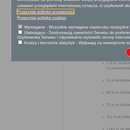
strony albo z przyczyn niezale
ustawień przeglądarki internetowej oznacza, iż użytkownik ak
Informacja
Przeczytaj politykę prywatności
Przeczytaj politykę cookies
Dodatkowe informac
Wymagane - Wszystkie wymagane ciasteczka niezbędne do
Opłata
Ułatwiające - Dostosowują zawartości Serwisu do preferen
Użytkownika Serwisu i odpowiednio wyświetlić stronę interne
Opłaty skarbowe w kwocie:
Analizy i tworzenia statystyk - Wpływają na wewnętrzne st
47 zł za zatwierdzenie proj
oraz opłatę za pozwolenie n
od rodzaju inwestycji:
1 zł za każdy 
na prowadzenie
14 zł za budy
48 zł za inny 
20 zł za studn
112 zł za budo
2143 zł za si