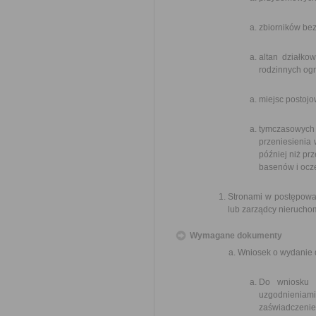
zbiorników bez
altan działko
rodzinnych og
miejsc postoj
tymczasowych 
przeniesienia 
później niż p
basenów i ocz
Stronami w postępowan
lub zarządcy nierucho
Wymagane dokumenty
Wniosek o wydanie 
Do wniosku n
uzgodnieniam
zaświadczeniem