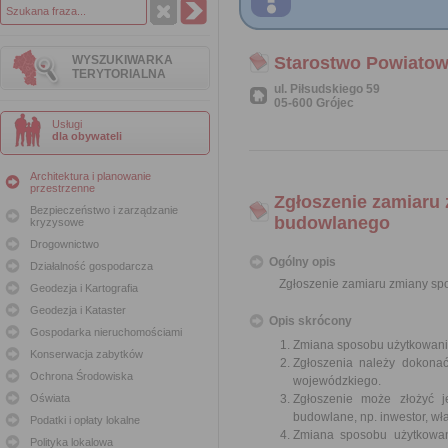
WYSZUKIWARKA
Starostwo Powiatow
TERYTORIALNA
ul. Piłsudskiego 59
05-600 Grójec
Usługi
dla obywateli
Architektura i planowanie
przestrzenne
Zgłoszenie zamiaru 
Bezpieczeństwo i zarządzanie
budowlanego
kryzysowe
Drogownictwo
Ogólny opis
Działalność gospodarcza
Zgłoszenie zamiaru zmiany spo
Geodezja i Kartografia
Geodezja i Kataster
Opis skrócony
Gospodarka nieruchomościami
Zmiana sposobu użytkowania
Konserwacja zabytków
Zgłoszenia należy dokona
Ochrona Środowiska
wojewódzkiego.
Oświata
Zgłoszenie może złożyć 
budowlane, np. inwestor, wł
Podatki i opłaty lokalne
Zmiana sposobu użytkowani
Polityka lokalowa