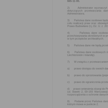
665-11-00.
2) Administrator wyznaczył I
dotyczących przetwarzania da
Administratora.
3) Państwa dane osobowe będą pr
celu realizacji praw oraz obowiąz
Prawo Budowlane (t.j. Dz. U. z 201
4) Państwa dane osobowe będ
przechowywania określonych w pr
w tym przepisów archiwalnych.
5) Państwa dane nie będą przetw
6) Państwa dane osobowych nie 
Liechtenstein i Islandię).
7) W związku z przetwarzaniem 
a) prawo dostępu do swoich dany
b) prawo do sprostowania (popr
c) prawo do ograniczenia przet
d) prawo wniesienia skargi do 
(ul. Stawki 2, 00-193 Warszawa)
rozporządzenia o ochronie dany
8) Podanie przez Państwa danych
którym mowa w punkcie 2.