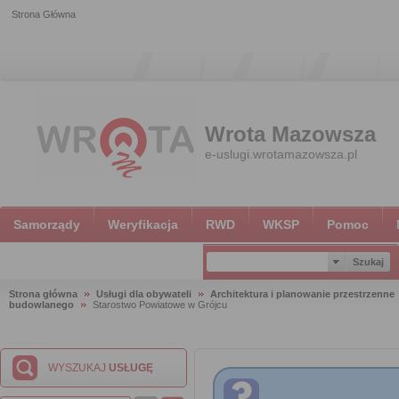
Strona Główna
Wrota Mazowsza
e-uslugi.wrotamazowsza.pl
Samorządy
Weryfikacja
RWD
WKSP
Pomoc
Strona główna
Usługi dla obywateli
Architektura i planowanie przestrzenne
budowlanego
Starostwo Powiatowe w Grójcu
WYSZUKAJ
USŁUGĘ