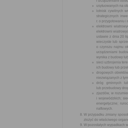
i urządzeniami obsł
usytuowanych na ob
lotnisk cywilnych 
strategicznych inw
r. o przygotowaniu i 
elektrowni wiatrowy
elektrowni wiatrowy
ustawie z dnia 20 l
wieczyste lub sprze
o czynszu najmu ok
urządzeniami budow
wynika z budowy lu
sieci uzbrojenia te
ich budowy lub prze
drogowych obiektów
niezwiązanych z tym
dróg gminnych lu
lub przebudowy drog
zjazdów, w rozumien
i wojewódzkich; sie
energetyczne; ruro
naftowych.
W przypadku zmiany sposobu
złożyć do właściwego organ
W pozostałych wypadkach wła