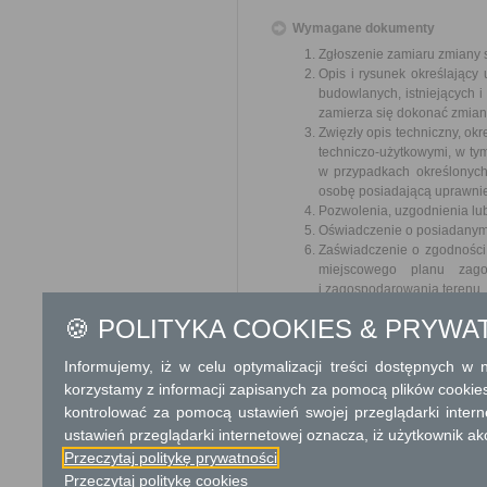
Wymagane dokumenty
Zgłoszenie zamiaru zmiany
Opis i rysunek określający
budowlanych, istniejących i
zamierza się dokonać zmian
Zwięzły opis techniczny, ok
techniczo-użytkowymi, w ty
w przypadkach określonych
osobę posiadającą uprawnie
Pozwolenia, uzgodnienia lu
Oświadczenie o posiadanym
Zaświadczenie o zgodności
miejscowego planu zago
i zagospodarowania terenu,
Decyzję o środowiskowych 
🍪 POLITYKA COOKIES & PRYWA
o środowisku i jego och
na środowisko).
Informujemy, iż w celu optymalizacji treści dostępnych w
Pełnomocnictwo w przypadku
Dowód wniesienia opłaty sk
korzystamy z informacji zapisanych za pomocą plików cookie
kontrolować za pomocą ustawień swojej przeglądarki inter
Odbiorca usługi
ustawień przeglądarki internetowej oznacza, iż użytkownik ak
Obywatel, Przedsiębiorca, Insty
Przeczytaj politykę prywatności
Przeczytaj politykę cookies