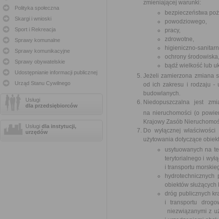
zmieniającej warunki:
Polityka społeczna
bezpieczeństwa po
Skargi i wnioski
powodziowego,
Sport i Rekreacja
pracy,
zdrowotne,
Sprawy komunalne
higieniczno-sanitarn
Sprawy komunikacyjne
ochrony środowiska
Sprawy obywatelskie
bądź wielkość lub u
Udostępnianie informacji publicznej
Jeżeli zamierzona zmiana 
Urząd Stanu Cywilnego
od ich zakresu i rodzaju 
budowlanych.
Usługi
Niedopuszczalna jest zm
dla przedsiębiorców
na nieruchomości (o powie
Krajowy Zasób Nieruchomoś
Usługi
dla instytucji,
Do wyłącznej właściwości
urzędów
użytowania dotyczące obiek
usytuowanych na te
terytorialnego i wy
i transportu morskie
hydrotechnicznych 
obiektów służących 
dróg publicznych kr
i transportu drog
niezwiązanymi z uż