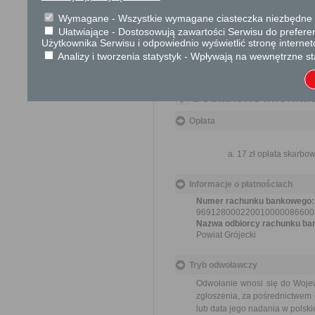
Termin załatwienia sprawy
Wymagane - Wszystkie wymagane ciasteczka niezbędne do
Zmiana sposobu użytkowania 
(uzupełnienia braków lub niep
Ułatwiające - Dostosowują zawartości Serwisu do preferen
Użytkownika Serwisu i odpowiednio wyświetlić stronę interne
nie wniesie sprzeciwu w drodze 
Analizy i tworzenia statystyk - Wpływają na wewnętrzne st
Informacja
Dodatkowe informac
Opłata
17 zł opłata skarbo
Informacje o płatnościach
Numer rachunku bankowego:
969128000220010000086600
Nazwa odbiorcy rachunku ba
Powiat Grójecki
Tryb odwoławczy
Odwołanie wnosi się do Woje
zgłoszenia, za pośrednictwem 
lub data jego nadania w polski