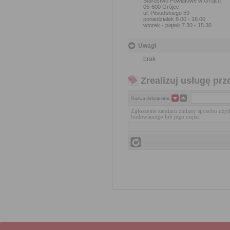
Starostwo Powiatowe w Grójcu
05-600 Grójec
ul. Piłsudskiego 59
poniedziałek 8.00 - 16.00
wtorek - piątek 7.30 - 15.30
Uwagi
brak
Zrealizuj usługę prz
Nazwa dokumentu
Zgłoszenie zamiaru zmiany sposobu użyt
budowlanego lub jego części