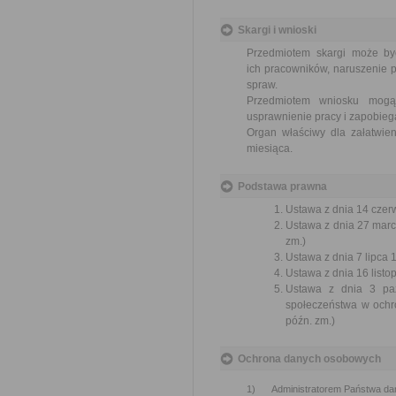
Skargi i wnioski
Przedmiotem skargi może by
ich pracowników, naruszenie p
spraw.
Przedmiotem wniosku mogą 
usprawnienie pracy i zapobieg
Organ właściwy dla załatwien
miesiąca.
Podstawa prawna
Ustawa z dnia 14 czer
Ustawa z dnia 27 marc
zm.)
Ustawa z dnia 7 lipca 
Ustawa z dnia 16 listop
Ustawa z dnia 3 paźd
społeczeństwa w ochr
późn. zm.)
Ochrona danych osobowych
1) Administratorem Państwa danych