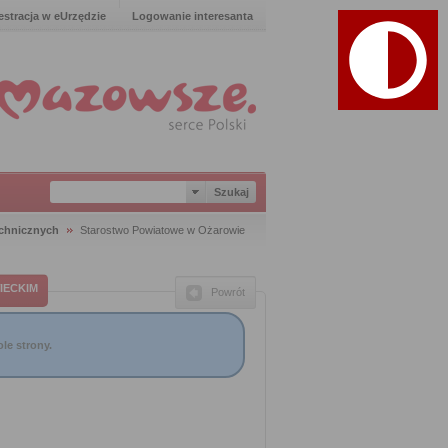
estracja w eUrzędzie
Logowanie interesanta
chnicznych
Starostwo Powiatowe w Ożarowie
IECKIM
Powrót
le strony.