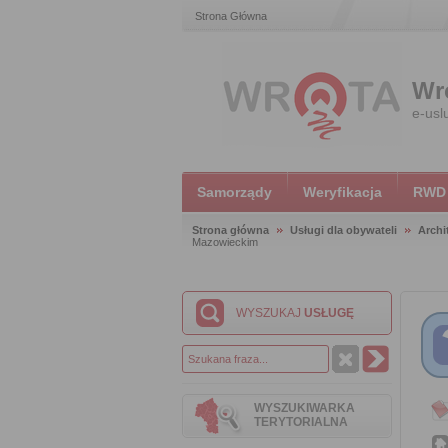
Strona Główna
Wr
e-usl
Samorządy
Weryfikacja
RWD
Strona główna
Usługi dla obywateli
Archi
Mazowieckim
WYSZUKAJ
USŁUGĘ
WYSZUKIWARKA
TERYTORIALNA