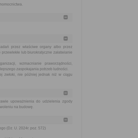
łnomocnictwa.
zadań przez właściwe organy albo przez
 przewlekłe lub biurokratyczne załatwianie
nizacji, wzmacnianie praworządności,
lepszego zaspokajania potrzeb ludności.
j zwłoki, nie później jednak niż w ciągu
prawie upoważnienia do udzielenia zgody
zwoleniu na budowę.
go (Dz. U. 2024r. poz. 572)