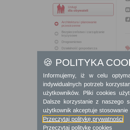
Usługi
dla obywateli
Architektura i planowanie
przestrzenne
Bezpieczeństwo i zarządzanie
kryzysowe
Drogownictwo
Działalność gospodarcza
Geodezja i Kartografia
🍪 POLITYKA CO
Geodezja i Kataster
Gospodarka nieruchomościami
Konserwacja zabytków
Informujemy, iż w celu optyma
Ochrona Środowiska
indywidualnych potrzeb korzyst
Oświata
użytkowników. Pliki cookies uż
Podatki i opłaty lokalne
Polityka lokalowa
Dalsze korzystanie z naszego s
Polityka społeczna
użytkownik akceptuje stosowanie 
Skargi i wnioski
Przeczytaj politykę prywatności
Sport i Rekreacja
Sprawy komunalne
Przeczytaj politykę cookies