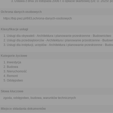
Ustawa z dnia 16 listopada 2006 r. o opłacie skarbowej (Dz. U. 2025r. p
Ochrona danych osobowych
https://bip.pwz.pl/683,ochrona-danych-osobowych
Klasyfikacje usługi
Usługi dla obywateli - Architektura i planowanie przestrzenne - Budownictwo
Usługi dla przedsiębiorców - Architektura i planowanie przestrzenne - Budow
Usługi dla instytucji, urzędów - Architektura i planowanie przestrzenne - Bud
Kategorie życiowe
Inwestycja
Budowa
Nieruchomość
Remont
Odstępstwo
Słowa kluczowe
zgoda, odstępstwo, budowa, warunków technicznych
Miejsce składania dokumentów