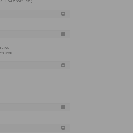
oz. 1154 z późn. zm.)
nictwo
ownictwo