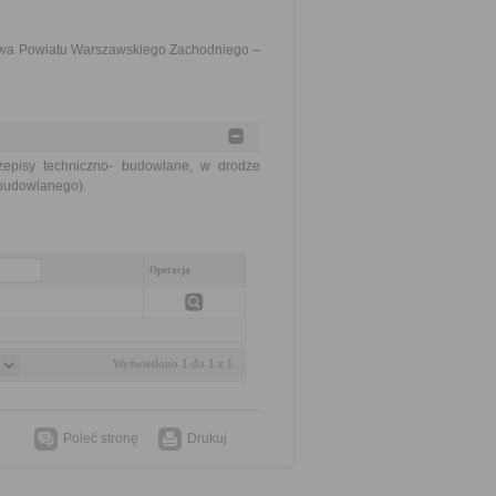
ctwa Powiatu Warszawskiego Zachodniego –
rzepisy techniczno- budowlane, w drodze
 budowlanego).
Operacja
Wyświetlono 1 do 1 z 1
Poleć stronę
Drukuj