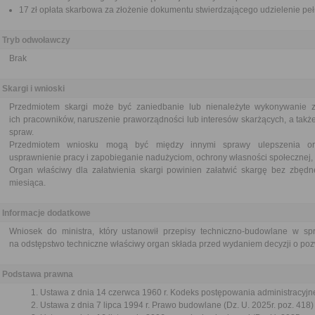
17 zł opłata skarbowa za złożenie dokumentu stwierdzającego udzielenie pe
Tryb odwoławczy
Brak
Skargi i wnioski
Przedmiotem skargi może być zaniedbanie lub nienależyte wykonywanie 
ich pracowników, naruszenie praworządności lub interesów skarżących, a także
spraw.
Przedmiotem wniosku mogą być między innymi sprawy ulepszenia orga
usprawnienie pracy i zapobieganie nadużyciom, ochrony własności społecznej, 
Organ właściwy dla załatwienia skargi powinien załatwić skargę bez zbędne
miesiąca.
Informacje dodatkowe
Wniosek do ministra, który ustanowił przepisy techniczno-budowlane w s
na odstępstwo techniczne właściwy organ składa przed wydaniem decyzji o po
Podstawa prawna
Ustawa z dnia 14 czerwca 1960 r. Kodeks postępowania administracyjne
Ustawa z dnia 7 lipca 1994 r. Prawo budowlane (Dz. U. 2025r. poz. 418)