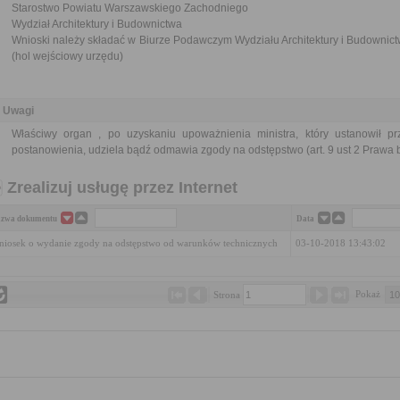
Starostwo Powiatu Warszawskiego Zachodniego
Wydział Architektury i Budownictwa
Wnioski należy składać w Biurze Podawczym Wydziału Architektury i Budowni
(hol wejściowy urzędu)
Uwagi
Właściwy organ , po uzyskaniu upoważnienia ministra, który ustanowił p
postanowienia, udziela bądź odmawia zgody na odstępstwo (art. 9 ust 2 Prawa
Zrealizuj usługę przez Internet
zwa dokumentu
Data
iosek o wydanie zgody na odstępstwo od warunków technicznych
03-10-2018 13:43:02
Pokaż 
Strona 