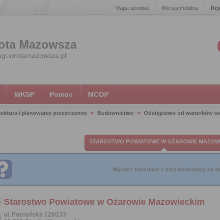
Mapa serwisu
Wersja mobilna
Rej
ota Mazowsza
ugi.wrotamazowsza.pl
WKSP
Pomoc
MCOP
tektura i planowanie przestrzenne
Budownictwo
Odstępstwo od warunków te
STAROSTWO POWIATOWE W OŻAROWIE MAZOW
Wybierz formularz z listy formularzy na do
Starostwo Powiatowe w Ożarowie Mazowieckim
ul. Poznańska 129/133