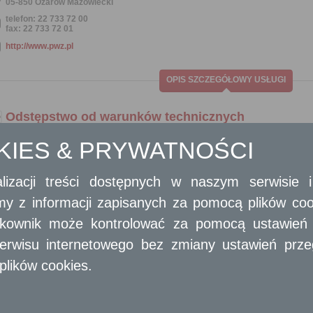
05-850 Ożarów Mazowiecki
telefon: 22 733 72 00
fax: 22 733 72 01
http://www.pwz.pl
OPIS SZCZEGÓŁOWY USŁUGI
Odstępstwo od warunków technicznych
OKIES & PRYWATNOŚCI
Ogólny opis
Odstępstwo od warunków technicznych
lizacji treści dostępnych w naszym serwisie
Opis skrócony
amy z informacji zapisanych za pomocą plików co
W przypadkach szczególnie uzasadnionych dopuszcza się odstępstwo od pr
Odstępstwo to nie może jednak powodować zagrożenia życia ludzi lu
ytkownik może kontrolować za pomocą ustawień sw
do obiektów użyteczności publicznej i mieszkaniowego budownictwa wie
dla osób niepełnosprawnych oraz nie powinno powodować pogorszenia waru
erwisu internetowego bez zmiany ustawień przegl
a także stanu środowiska, po spełnieniu określonych warunków zamiennych.
plików cookies.
Organ administracji architektoniczno-budowlanej, po uzyskaniu upoważn
techniczno-budowlane, w drodze postanowienia, udziela bądź odmawia zgod
Wymagane dokumenty