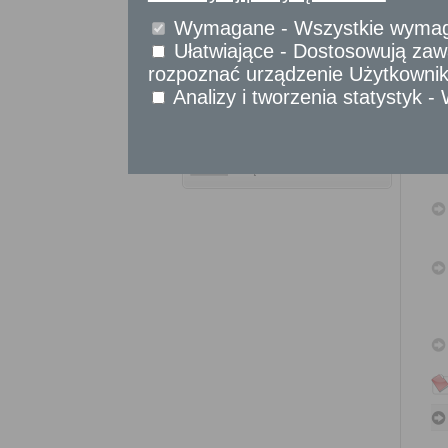
Sprawy komunikacyjne
Wymagane - Wszystkie wymagan
Sprawy obywatelskie
Ułatwiające - Dostosowują zawa
Udostępnianie informacji publicznej
rozpoznać urządzenie Użytkownika
Urząd Stanu Cywilnego
Analizy i tworzenia statystyk 
Usługi
dla przedsiębiorców
Usługi
dla instytucji,
urzędów