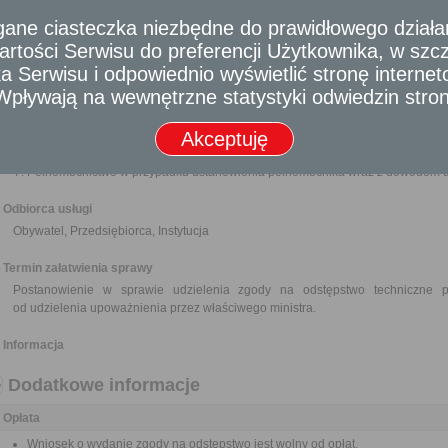
Wniosek o wydanie zgody na odstępstwo.
e ciasteczka niezbędne do prawidłowego działania
Wypis i wyrys z miejscowego planu przestrzennego zagospodarowania lub o
Charakterystyka obiektu oraz w miarę potrzeby projekt zagospodarowania
rtości Serwisu do preferencji Użytkownika, w szcze
mogłoby mieć wpływ na środowisko lub nieruchomości sąsiednie r
 Serwisu i odpowiednio wyświetlić stronę interne
nieruchomości, z uwzględnieniem istniejącej i projektowanej zabudowy.
- Wpływają na wewnętrzne statystyki odwiedzin stro
Propozycje rozwiązań zamiennych.
Pozytywna opinia Wojewódzkiego Konserwatora Zabytków w odniesien
Akceptuję
do rejestru zabytków oraz innych obiektów budowlanych usytuowanych na ob
W zależności od potrzeb pozytywna opinia innych zainteresowanych organów
Pełnomocnictwo w przypadku ustanowienia pełnomocnika wraz z dowodem ui
Odbiorca usługi
Obywatel, Przedsiębiorca, Instytucja
Termin załatwienia sprawy
Postanowienie w sprawie udzielenia zgody na odstępstwo techniczne
od udzielenia upoważnienia przez właściwego ministra.
Informacja
Dodatkowe informacje
Opłata
Wniosek o wydanie zgody na odstępstwo jest wolny od opłat.