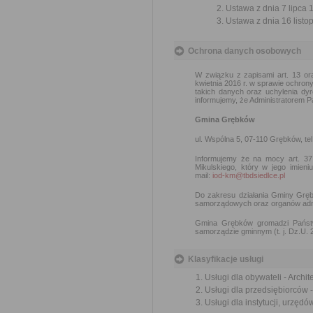
Ustawa z dnia 7 lipca 
Ustawa z dnia 16 listop
Ochrona danych osobowych
W związku z zapisami art. 13
kwietnia 2016 r. w sprawie ochro
takich danych oraz uchylenia dyr
informujemy, że Administratorem 
Gmina Grębków
ul. Wspólna 5, 07-110 Grębków, tel
Informujemy że na mocy art. 37
Mikulskiego, który w jego imie
mail:
iod-km@tbdsiedlce.pl
Do zakresu działania Gminy Grę
samorządowych oraz organów admin
Gmina Grębków gromadzi Państw
samorządzie gminnym (t. j. Dz.U. 
Klasyfikacje usługi
Usługi dla obywateli - Archi
Usługi dla przedsiębiorców 
Usługi dla instytucji, urzęd