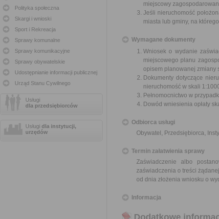
miejscowy zagospodarowani
Polityka społeczna
Jeśli nieruchomość położon
Skargi i wnioski
miasta lub gminy, na któreg
Sport i Rekreacja
Wymagane dokumenty
Sprawy komunalne
Sprawy komunikacyjne
Wniosek o wydanie zaświa
miejscowego planu zagospo
Sprawy obywatelskie
opisem planowanej zmiany 
Udostępnianie informacji publicznej
Dokumenty dotyczące nieru
Urząd Stanu Cywilnego
nieruchomość w skali 1:1000
Pełnomocnictwo w przypadku
Usługi
Dowód wniesienia opłaty sk
dla przedsiębiorców
Odbiorca usługi
Usługi
dla instytucji,
urzędów
Obywatel, Przedsiębiorca, Insty
Termin załatwienia sprawy
Zaświadczenie albo postan
zaświadczenia o treści żądanej
od dnia złożenia wniosku o wy
Informacja
Dodatkowe informac