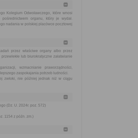
go Kolegium Odwoławczego, które wnosi
 pośrednictwem organu, który je wydał.
ego nadania w polskiej placówce pocztowej
zadań przez właściwe organy albo przez
 przewlekłe lub biurokratyczne załatwianie
nizacji, wzmacnianie praworządności,
lepszego zaspokajania potrzeb ludności.
j zwłoki, nie później jednak niż w ciągu
go (Dz. U. 2024r. poz. 572)
oz. 1154 z późn. zm.)