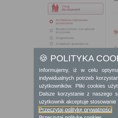
Usługi
dla obywateli
Architektura i planowanie
przestrzenne
Bezpieczeństwo i zarządzanie
kryzysowe
Drogownictwo
Działalność gospodarcza
Geodezja i Kartografia
🍪 POLITYKA CO
Geodezja i Kataster
Gospodarka nieruchomościami
Konserwacja zabytków
Informujemy, iż w celu optyma
Ochrona Środowiska
indywidualnych potrzeb korzyst
Oświata
Podatki i opłaty lokalne
użytkowników. Pliki cookies uż
Polityka lokalowa
Dalsze korzystanie z naszego s
Polityka społeczna
użytkownik akceptuje stosowanie 
Skargi i wnioski
Sport i Rekreacja
Przeczytaj politykę prywatności
Sprawy komunalne
Przeczytaj politykę cookies