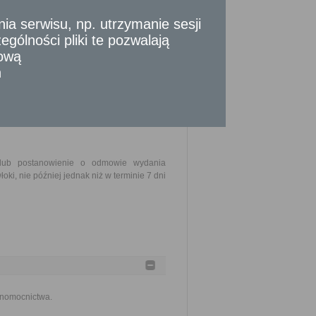
ytkowania z ustaleniami obowiązującego
 dokładny adres działki wraz z dokładnym
 serwisu, np. utrzymanie sesji
gólności pliki te pozwalają
mapa dla celów geodezyjnych obejmująca
tową
szczenia stosownej opłaty.
n
 lub postanowienie o odmowie wydania
ki, nie później jednak niż w terminie 7 dni
łnomocnictwa.