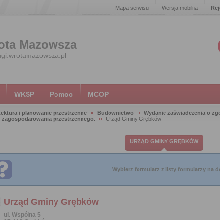
Mapa serwisu
Wersja mobilna
Rej
ota Mazowsza
ugi.wrotamazowsza.pl
WKSP
Pomoc
MCOP
tektura i planowanie przestrzenne
Budownictwo
Wydanie zaświadczenia o zg
u zagospodarowania przestrzennego.
Urząd Gminy Grębków
URZĄD GMINY GRĘBKÓW
Wybierz formularz z listy formularzy na do
Urząd Gminy Grębków
ul. Wspólna 5