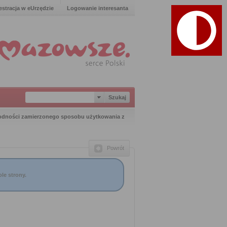
estracja w eUrzędzie
Logowanie interesanta
odności zamierzonego sposobu użytkowania z
Powrót
le strony.