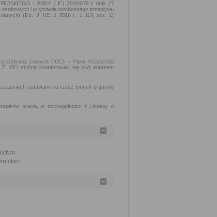
PEJSKIEGO I RADY (UE) 2016/679 z dnia 27
ch osobowych i w sprawie swobodnego przepływu
danych) (Dz. U. UE. z 2016 r., L 119, poz. 1)
tora Ochrony Danych (IOD) – Pana Krzysztofa
ch. Z IOD można kontaktować się pod adresem
trzeżonych ustawami na rzecz innych organów
rzepisów prawa, w szczególności z Ustawy o
.
nictwo
ownictwo