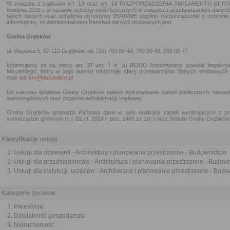
W związku z zapisami art. 13 oraz art. 14 ROZPORZĄDZENIA PARLAMENTU EURO
kwietnia 2016 r. w sprawie ochrony osób fizycznych w związku z przetwarzaniem dany
takich danych oraz uchylenia dyrektywy 95/46/WE (ogólne rozporządzenie o ochronie 
informujemy, że Administratorem Państwa danych osobowych jest:
Gmina Grębków
ul. Wspólna 5, 07-110 Grębków, tel. (25) 793 00 40; 793 00 49; 793 00 77
Informujemy że na mocy art. 37 ust. 1 lit. a) RODO Administrator powołał Inspek
Mikulskiego, który w jego imieniu nadzoruje sferę przetwarzania danych osobowy
mail:
iod-km@tbdsiedlce.pl
Do zakresu działania Gminy Grębków należy wykonywanie zadań publicznych, niezas
samorządowych oraz organów administracji rządowej.
Gmina Grębków gromadzi Państwa dane w celu realizacji zadań wynikających z p
samorządzie gminnym (t. j. Dz.U. 2024 r. poz. 1465 ze zm.) oraz Statutu Gminy Grębków
Klasyfikacje usługi
Usługi dla obywateli - Architektura i planowanie przestrzenne - Budownictwo
Usługi dla przedsiębiorców - Architektura i planowanie przestrzenne - Budow
Usługi dla instytucji, urzędów - Architektura i planowanie przestrzenne - Bud
Kategorie życiowe
Inwestycja
Działalność gospodarcza
Nieruchomość