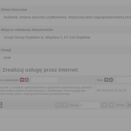
Słowa kluczowe
budynek, zmiana sposobu użytkowania, miejscowy plan zagospodarowania prz
Miejsce składania dokumentów
Urząd Gminy Grębków ul. Wspólna 5, 07-110 Grębków
Uwagi
brak
Zrealizuj usługę przez Internet
zwa dokumentu
Data
iosek o wydanie zaświadczenia o zgodności zamierzonego sposobu
ytkowania obiektu budowlanego z ustaleniami obowiązującego
09-10-2018 14:34:26
ejscowego planu zagospodarowania przestrzennego
Pokaż 
Strona 