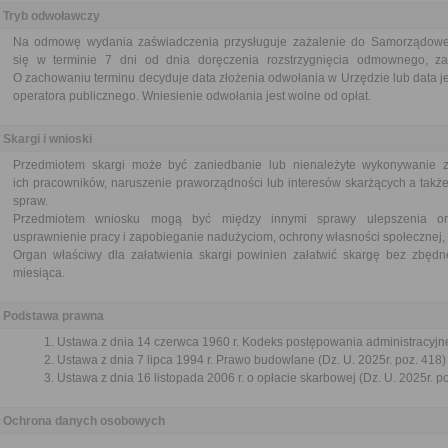
Tryb odwoławczy
Na odmowę wydania zaświadczenia przysługuje zażalenie do Samorządowe
się w terminie 7 dni od dnia doręczenia rozstrzygnięcia odmownego, za
O zachowaniu terminu decyduje data złożenia odwołania w Urzędzie lub data j
operatora publicznego. Wniesienie odwołania jest wolne od opłat.
Skargi i wnioski
Przedmiotem skargi może być zaniedbanie lub nienależyte wykonywanie 
ich pracowników, naruszenie praworządności lub interesów skarżących a także
spraw.
Przedmiotem wniosku mogą być między innymi sprawy ulepszenia orga
usprawnienie pracy i zapobieganie nadużyciom, ochrony własności społecznej, 
Organ właściwy dla załatwienia skargi powinien załatwić skargę bez zbędne
miesiąca.
Podstawa prawna
Ustawa z dnia 14 czerwca 1960 r. Kodeks postępowania administracyjne
Ustawa z dnia 7 lipca 1994 r. Prawo budowlane (Dz. U. 2025r. poz. 418)
Ustawa z dnia 16 listopada 2006 r. o opłacie skarbowej (Dz. U. 2025r. p
Ochrona danych osobowych