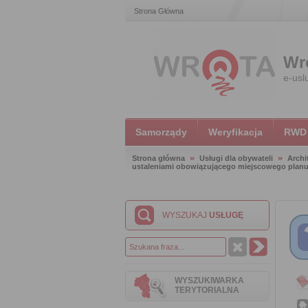
Strona Główna
Wr
e-usl
Samorządy
Weryfikacja
RWD
Strona główna
Usługi dla obywateli
Archi
ustaleniami obowiązującego miejscowego plan
WYSZUKAJ
USŁUGĘ
WYSZUKIWARKA
TERYTORIALNA