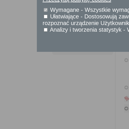
Sprawy komunikacyjne
Sprawy obywatelskie
Wymagane - Wszystkie wymagan
Udostępnianie informacji publicznej
Ułatwiające - Dostosowują zawa
Urząd Stanu Cywilnego
rozpoznać urządzenie Użytkownika
Analizy i tworzenia statystyk 
Usługi
dla przedsiębiorców
Usługi
dla instytucji,
urzędów