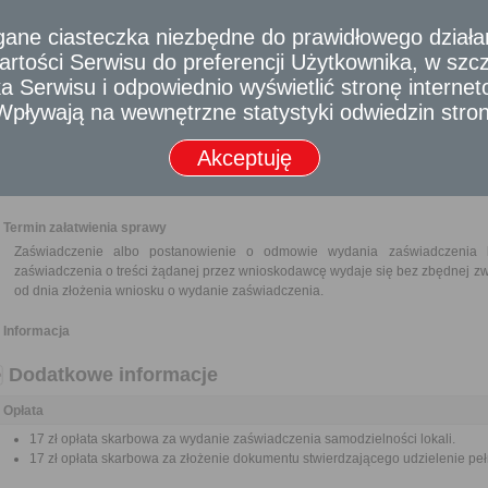
Wniosek o wydanie zaświadczenia o zgodności zamierzonego sposobu uż
miejscowego planu zagospodarowania przestrzennego zawierający numer i
e ciasteczka niezbędne do prawidłowego działania
opisem planowanej zmiany sposobu użytkowania.
rtości Serwisu do preferencji Użytkownika, w szcze
Dokumenty dotyczące nieruchomości, którymi w szczególności może być 
 Serwisu i odpowiednio wyświetlić stronę interne
nieruchomość w skali 1:1000 lub 1:500.
Pełnomocnictwo w przypadku ustanowienia pełnomocnika wraz z dowodem ui
- Wpływają na wewnętrzne statystyki odwiedzin stro
Dowód wniesienia opłaty skarbowej.
Akceptuję
Odbiorca usługi
Obywatel, Przedsiębiorca, Instytucja
Termin załatwienia sprawy
Zaświadczenie albo postanowienie o odmowie wydania zaświadczenia
zaświadczenia o treści żądanej przez wnioskodawcę wydaje się bez zbędnej zwło
od dnia złożenia wniosku o wydanie zaświadczenia.
Informacja
Dodatkowe informacje
Opłata
17 zł opłata skarbowa za wydanie zaświadczenia samodzielności lokali.
17 zł opłata skarbowa za złożenie dokumentu stwierdzającego udzielenie pe