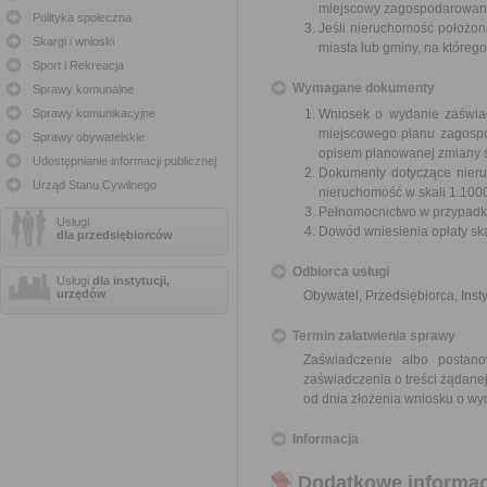
miejscowy zagospodarowani
Polityka społeczna
Jeśli nieruchomość położon
Skargi i wnioski
miasta lub gminy, na któreg
Sport i Rekreacja
Wymagane dokumenty
Sprawy komunalne
Sprawy komunikacyjne
Wniosek o wydanie zaświa
miejscowego planu zagospo
Sprawy obywatelskie
opisem planowanej zmiany 
Udostępnianie informacji publicznej
Dokumenty dotyczące nieru
Urząd Stanu Cywilnego
nieruchomość w skali 1:1000
Pełnomocnictwo w przypadku
Usługi
Dowód wniesienia opłaty sk
dla przedsiębiorców
Odbiorca usługi
Usługi
dla instytucji,
urzędów
Obywatel, Przedsiębiorca, Insty
Termin załatwienia sprawy
Zaświadczenie albo postan
zaświadczenia o treści żądanej
od dnia złożenia wniosku o wy
Informacja
Dodatkowe informac