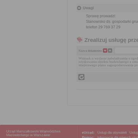
Uwagi
Sprawę prowadzi:
Stanowisko ds. gospodarki gr
telefon 29 769 37 29
Zrealizuj usługę prz
Nazwa dokumentu
Wniosek o wydanie zaświadczenia o zgo
użytkowania obiektu budowlanego z usta
miejscowego planu zagospodarowania pr
Urząd Marszałkowski Województwa
eUrząd:
Usługi dla obywateli
|
Usług
Mazowieckiego w Warszawie
Pomoc:
Informacja dla nowych uż