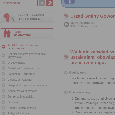
WYSZUKIWARKA
Urząd Gminy Gowo
TERYTORIALNA
ul. Ostrołęcka 21
07-440 Goworowo
Usługi
dla obywateli
Architektura i planowanie
przestrzenne
Wydanie zaświadcze
Bezpieczeństwo i zarządzanie
ustaleniami obowią
kryzysowe
przestrzennego.
Drogownictwo
Działalność gospodarcza
Ogólny opis
Geodezja i Kartografia
Wydanie zaświadczenia o zg
Geodezja i Kataster
planu zagospodarowania prze
Gospodarka nieruchomościami
Konserwacja zabytków
Opis skrócony
Ochrona Środowiska
Zmiana sposobu użytkowani
Oświata
zmiany wymaga uprzedniego
obowiązującego miejscoweg
Podatki i opłaty lokalne
Zaświadczenie jest wydawa
Polityka lokalowa