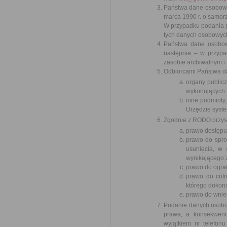
Państwa dane osobowe
marca 1990 r. o samor
W przypadku podania p
tych danych osobowych 
Państwa dane osobowe
następnie – w przypa
zasobie archiwalnym i 
Odbiorcami Państwa d
organy public
wykonujących 
inne podmioty
Urzędzie syst
Zgodnie z RODO przys
prawo dostępu 
prawo do spros
usunięcia, w 
wynikającego 
prawo do ogra
prawo do cof
którego dokona
prawo do wnie
Podanie danych osobo
prawa, a konsekwenc
wyjątkiem nr telefon