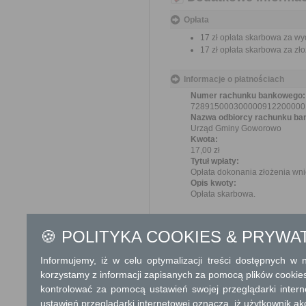
Opłata
17 zł opłata skarbowa za wy
17 zł opłata skarbowa za z
Informacje o płatnościach
Numer rachunku bankowego:
728915000300000912200000
Nazwa odbiorcy rachunku ba
Urząd Gminy Goworowo
Kwota:
17,00 zł
Tytuł wpłaty:
Opłata dokonania złożenia wn
Opis kwoty:
Opłata skarbowa.
Tryb odwoławczy
🍪 POLITYKA COOKIES & PRYWA
Na odmowę wydania zaświadc
się w terminie 7 dni od dn
Informujemy, iż w celu optymalizacji treści dostępnych w
O zachowaniu terminu decyduje
korzystamy z informacji zapisanych za pomocą plików cookie
operatora publicznego. Wniesie
kontrolować za pomocą ustawień swojej przeglądarki inter
ustawień przeglądarki internetowej oznacza, iż użytkownik ak