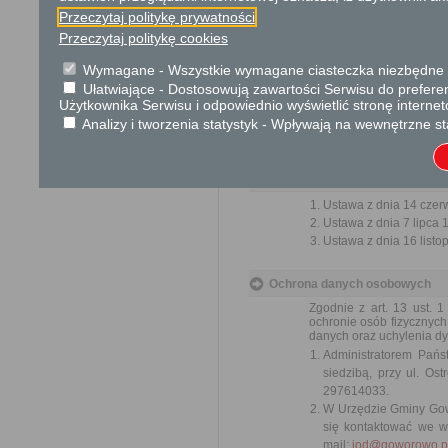
Skargi i wnioski
Przeczytaj politykę prywatności
Przedmiotem skargi może by
Przeczytaj politykę cookies
ich pracowników, naruszenie p
spraw.
Wymagane - Wszystkie wymagane ciasteczka niezbędne do
Przedmiotem wniosku mogą 
Ułatwiające - Dostosowują zawartości Serwisu do preferen
usprawnienie pracy i zapobieg
Użytkownika Serwisu i odpowiednio wyświetlić stronę interne
Organ właściwy dla załatwien
Analizy i tworzenia statystyk - Wpływają na wewnętrzne st
miesiąca.
Podstawa prawna
Ustawa z dnia 14 czer
Ustawa z dnia 7 lipca 
Ustawa z dnia 16 listop
Ochrona danych osobowych
Zgodnie z art. 13 ust. 
ochronie osób fizycznyc
danych oraz uchylenia dy
Administratorem Pań
siedzibą, przy ul. O
297614033.
W Urzędzie Gminy Gow
się kontaktować we w
mail:
iod@goworowo.p