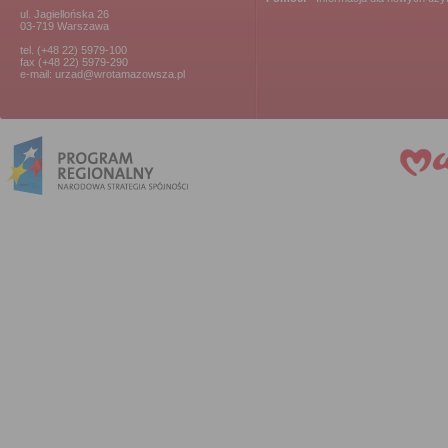
ul. Jagiellońska 26
03-719 Warszawa
tel. (+48 22) 5979-100
fax (+48 22) 5979-290
e-mail: urzad@wrotamazowsza.pl