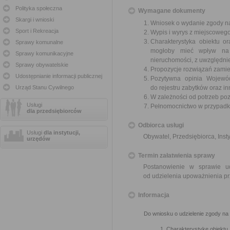
Polityka społeczna
Wymagane dokumenty
Skargi i wnioski
Wniosek o wydanie zgody n
Sport i Rekreacja
Wypis i wyrys z miejscoweg
Charakterystyka obiektu o
Sprawy komunalne
mogłoby mieć wpływ na ś
Sprawy komunikacyjne
nieruchomości, z uwzględnie
Sprawy obywatelskie
Propozycje rozwiązań zami
Udostępnianie informacji publicznej
Pozytywna opinia Wojewó
Urząd Stanu Cywilnego
do rejestru zabytków oraz 
W zależności od potrzeb po
Usługi
Pełnomocnictwo w przypadku
dla przedsiębiorców
Odbiorca usługi
Usługi
dla instytucji,
Obywatel, Przedsiębiorca, Insty
urzędów
Termin załatwienia sprawy
Postanowienie w sprawie u
od udzielenia upoważnienia pr
Informacja
Do wniosku o udzielenie zgody na
Charakterystykę obiektu 