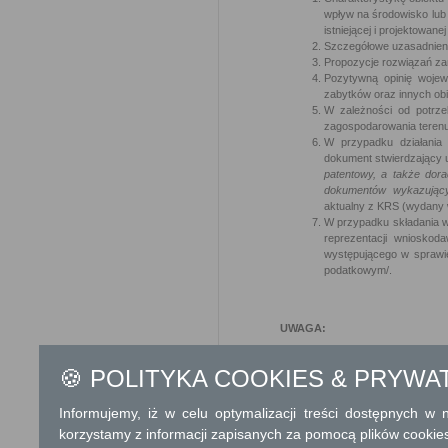
wpływ na środowisko lub
istniejącej i projektowan
Szczegółowe uzasadnieni
Propozycje rozwiązań z
Pozytywną opinię wojew
zabytków oraz innych ob
W zależności od potrze
zagospodarowania terenu
W przypadku działania
dokument stwierdzający 
patentowy, a także dor
dokumentów wykazujący
aktualny z KRS (wydany w
W przypadku składania w
reprezentacji wniosko
występującego w sprawi
podatkowym/.
UWAGA:
Dokumenty przedkładane do akt
🍪 POLITYKA COOKIES & PRYWA
Jeżeli dokument, wymagany w dane
porozumienia upoważnione są do 
zaświadczeń, wystarczającym je
Informujemy, iż w celu optymalizacji treści dostępnych w
wyciągu z tego dokumentu (art. 76a
korzystamy z informacji zapisanych za pomocą plików cookie