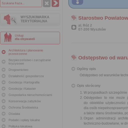
WYSZUKIWARKA
Starostwo Powiato
TERYTORIALNA
al. Róż 2
07-200 Wyszków
Usługi
dla obywateli
Architektura i planowanie
przestrzenne
Odstępstwo od war
Bezpieczeństwo i zarządzanie
kryzysowe
Ogólny opis
Drogownictwo
Odstępstwo od warunków tech
Działalność gospodarcza
Geodezja i Kartografia
Opis skrócony
Geodezja i Kataster
W przypadkach szczególnie 
Gospodarka nieruchomościami
Odstępstwo to nie może j
Konserwacja zabytków
do obiektów użyteczności 
Ochrona Środowiska
dla osób niepełnosprawnyc
a także stanu środowiska, 
Oświata
Organ administracji archi
Podatki i opłaty lokalne
techniczno-budowlane, w dr
Polityka lokalowa