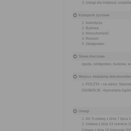
Usługi dla instytucji, urzęd
Kategorie życiowe
Inwestycja
Budowa
Nieruchomość
Remont
Odstępstwo
Słowa kluczowe
zgoda, odstępstwo, budowa, w
Miejsce składania dokumentów
POCZTA – na adres: Staros
OSOBIŚCIE –Kancelaria Ogólna
Uwagi
Art. 9 ustawy z dnia 7 lipca 
Ustawa z dnia 14 czerwca 19
Ustawa z dnia 16 listopada 2006 