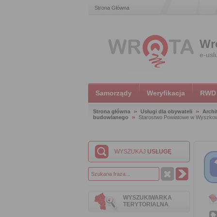
Strona Główna
Wr
e-usl
Samorządy
Weryfikacja
RWD
Strona główna
Usługi dla obywateli
Archi
budowlanego
Starostwo Powiatowe w Wyszko
WYSZUKAJ
USŁUGĘ
WYSZUKIWARKA
TERYTORIALNA