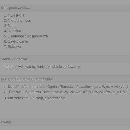
Kategorie życiowe
Inwestycja
Nieruchomość
Dom
Rodzina
Działalność gospodarcza
Użytkowanie
Budowa
Słowa kluczowe
zgoda, użytkowanie, budynek, obiekt budowlany
Miejsce składania dokumentów
Osobiście
” – Kancelaria Ogólna Starostwa Powiatowego w Wyszkowie, Aleja 
„
Poczta
” – Starostwo Powiatowe w Wyszkowie, 07-200 Wyszków, Aleja Róż 2,
„
Elektronicznie
”
- ePuap, eDoręczenia
Uwagi