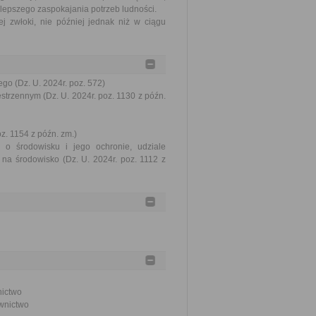
lepszego zaspokajania potrzeb ludności.
j zwłoki, nie później jednak niż w ciągu
go (Dz. U. 2024r. poz. 572)
trzennym (Dz. U. 2024r. poz. 1130 z późn.
oz. 1154 z późn. zm.)
 o środowisku i jego ochronie, udziale
na środowisko (Dz. U. 2024r. poz. 1112 z
nictwo
ownictwo