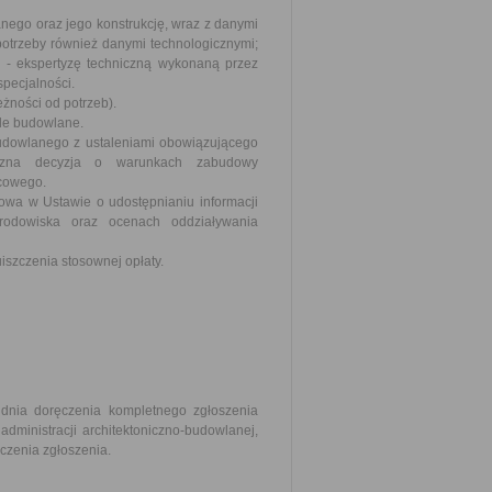
lanego oraz jego konstrukcję, wraz z danymi
potrzeby również danymi technologicznymi;
 - ekspertyzę techniczną wykonaną przez
pecjalności.
żności od potrzeb).
le budowlane.
udowlanego z ustaleniami obowiązującego
eczna decyzja o warunkach zabudowy
scowego.
wa w Ustawie o udostępnianiu informacji
rodowiska oraz ocenach oddziaływania
szczenia stosownej opłaty.
 dnia doręczenia kompletnego zgłoszenia
dministracji architektoniczno-budowlanej,
ęczenia zgłoszenia.