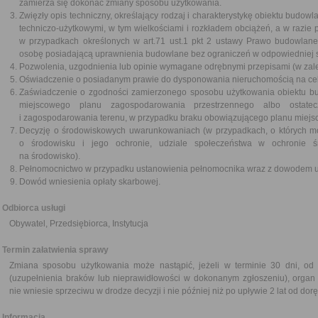
zamierza się dokonać zmiany sposobu użytkowania.
Zwięzły opis techniczny, określający rodzaj i charakterystykę obiektu budow
techniczo-użytkowymi, w tym wielkościami i rozkładem obciążeń, a w razie 
w przypadkach określonych w art.71 ust.1 pkt 2 ustawy Prawo budowlane
osobę posiadającą uprawnienia budowlane bez ograniczeń w odpowiedniej s
Pozwolenia, uzgodnienia lub opinie wymagane odrębnymi przepisami (w zale
Oświadczenie o posiadanym prawie do dysponowania nieruchomością na ce
Zaświadczenie o zgodności zamierzonego sposobu użytkowania obiektu b
miejscowego planu zagospodarowania przestrzennego albo ostat
i zagospodarowania terenu, w przypadku braku obowiązującego planu miej
Decyzję o środowiskowych uwarunkowaniach (w przypadkach, o których mo
o środowisku i jego ochronie, udziale społeczeństwa w ochronie ś
na środowisko).
Pełnomocnictwo w przypadku ustanowienia pełnomocnika wraz z dowodem ui
Dowód wniesienia opłaty skarbowej.
Odbiorca usługi
Obywatel, Przedsiębiorca, Instytucja
Termin załatwienia sprawy
Zmiana sposobu użytkowania może nastąpić, jeżeli w terminie 30 dni, od
(uzupełnienia braków lub nieprawidłowości w dokonanym zgłoszeniu), organ a
nie wniesie sprzeciwu w drodze decyzji i nie później niż po upływie 2 lat od dor
Informacja