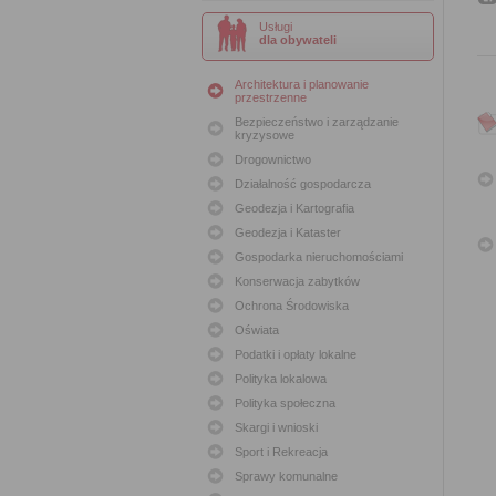
Usługi
dla obywateli
Architektura i planowanie
przestrzenne
Bezpieczeństwo i zarządzanie
kryzysowe
Drogownictwo
Działalność gospodarcza
Geodezja i Kartografia
Geodezja i Kataster
Gospodarka nieruchomościami
Konserwacja zabytków
Ochrona Środowiska
Oświata
Podatki i opłaty lokalne
Polityka lokalowa
Polityka społeczna
Skargi i wnioski
Sport i Rekreacja
Sprawy komunalne