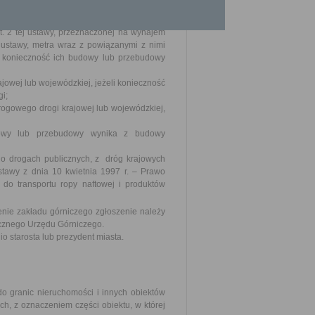
skład Zasobu Nieruchomości, o którym mowa
(Dz. U. poz. 1529), oddanej w użytkowanie
st. 2 tej ustawy, przeznaczonej na wynajem
 ustawy, metra wraz z powiązanymi z nimi
li konieczność ich budowy lub przebudowy
jowej lub wojewódzkiej, jeżeli konieczność
i;
ogowego drogi krajowej lub wojewódzkiej,
dowy lub przebudowy wynika z budowy
. o drogach publicznych, z dróg krajowych
ustawy z dnia 10 kwietnia 1997 r. – Prawo
 do transportu ropy naftowej i produktów
nie zakładu górniczego zgłoszenie należy
ycznego Urzędu Górniczego.
 starosta lub prezydent miasta.
o granic nieruchomości i innych obiektów
ch, z oznaczeniem części obiektu, w której