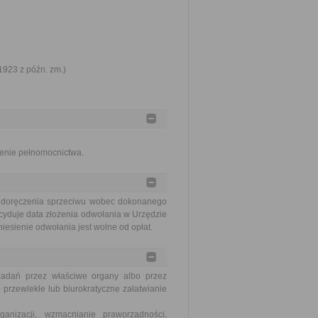
 1923 z późn. zm.)
lenie pełnomocnictwa.
a doręczenia sprzeciwu wobec dokonanego
ecyduje data złożenia odwołania w Urzędzie
iesienie odwołania jest wolne od opłat.
zadań przez właściwe organy albo przez
 przewlekłe lub biurokratyczne załatwianie
nizacji, wzmacnianie praworządności,