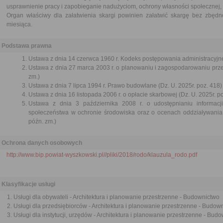
usprawnienie pracy i zapobieganie nadużyciom, ochrony własności społecznej, 
Organ właściwy dla załatwienia skargi powinien załatwić skargę bez zbędne
miesiąca.
Podstawa prawna
Ustawa z dnia 14 czerwca 1960 r. Kodeks postępowania administracyjne
Ustawa z dnia 27 marca 2003 r. o planowaniu i zagospodarowaniu przes
zm.)
Ustawa z dnia 7 lipca 1994 r. Prawo budowlane (Dz. U. 2025r. poz. 418)
Ustawa z dnia 16 listopada 2006 r. o opłacie skarbowej (Dz. U. 2025r. p
Ustawa z dnia 3 października 2008 r. o udostępnianiu informacji
społeczeństwa w ochronie środowiska oraz o ocenach oddziaływania 
późn. zm.)
Ochrona danych osobowych
http://www.bip.powiat-wyszkowski.pl//pliki/2018/rodo/klauzula_rodo.pdf
Klasyfikacje usługi
Usługi dla obywateli - Architektura i planowanie przestrzenne - Budownictwo
Usługi dla przedsiębiorców - Architektura i planowanie przestrzenne - Budow
Usługi dla instytucji, urzędów - Architektura i planowanie przestrzenne - Bud