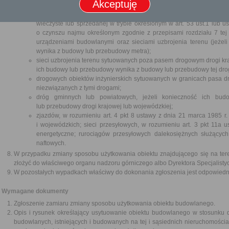
Akceptuję
elektrowni wiatrowych; inwestycji na nieruchomości wchodzącej w 
ustawie z dnia 20 lipca 2017 r. o Krajowym Zasobie Nieruchomości 
wieczyste lub sprzedanej w trybie określonym w art. 53 ust.1 lub u
o czynszu najmu określonym zgodnie z przepisami rozdziału 7 tej
urządzeniami budowlanymi oraz sieciami uzbrojenia terenu (jeże
wynika z budowy lub przebudowy metra);
sieci uzbrojenia terenu sytuowanych poza pasem drogowym drogi kra
ich budowy lub przebudowy wynika z budowy lub przebudowy tej drog
drogowych obiektów inżynierskich sytuowanych w granicach pasa dr
niezwiązanych z tymi drogami;
dróg gminnych lub powiatowych, jeżeli konieczność ich bu
lub przebudowy drogi krajowej lub wojewódzkiej;
zjazdów, w rozumieniu art. 4 pkt 8 ustawy z dnia 21 marca 1985 r
i wojewódzkich; sieci przesyłowych, w rozumieniu art. 3 pkt 11a 
energetyczne; rurociągów przesyłowych dalekosiężnych służących
naftowych.
W przypadku zmiany sposobu użytkowania obiektu znajdującego się na tere
złożyć do właściwego organu nadzoru górniczego albo Dyrektora Specjalist
W pozostałych wypadkach właściwy do dokonania zgłoszenia jest odpowiednio
Wymagane dokumenty
Zgłoszenie zamiaru zmiany sposobu użytkowania obiektu budowlanego.
Opis i rysunek określający usytuowanie obiektu budowlanego w stosunku d
budowlanych, istniejących i budowanych na tej i sąsiednich nieruchomościa