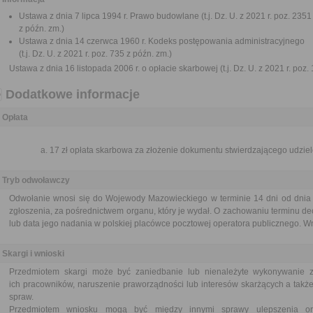
Ustawa z dnia 7 lipca 1994 r. Prawo budowlane (t.j. Dz. U. z 2021 r. poz. 2351
z późn. zm.)
Ustawa z dnia 14 czerwca 1960 r. Kodeks postępowania administracyjnego
(t.j. Dz. U. z 2021 r. poz. 735 z późn. zm.)
Ustawa z dnia 16 listopada 2006 r. o opłacie skarbowej (t.j. Dz. U. z 2021 r. poz.
Dodatkowe informacje
Opłata
17 zł opłata skarbowa za złożenie dokumentu stwierdzającego udzie
Tryb odwoławczy
Odwołanie wnosi się do Wojewody Mazowieckiego w terminie 14 dni od dni
zgłoszenia, za pośrednictwem organu, który je wydał. O zachowaniu terminu d
lub data jego nadania w polskiej placówce pocztowej operatora publicznego. Wn
Skargi i wnioski
Przedmiotem skargi może być zaniedbanie lub nienależyte wykonywanie 
ich pracowników, naruszenie praworządności lub interesów skarżących a także
spraw.
Przedmiotem wniosku mogą być między innymi sprawy ulepszenia orga