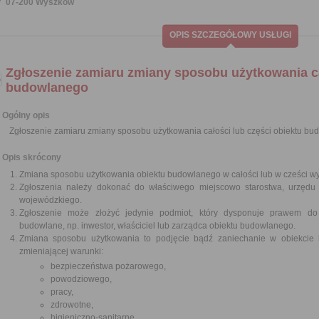
07-200 Wyszków
OPIS SZCZEGÓŁOWY USŁUGI
Zgłoszenie zamiaru zmiany sposobu użytkowania ca
budowlanego
Ogólny opis
Zgłoszenie zamiaru zmiany sposobu użytkowania całości lub części obiektu b
Opis skrócony
Zmiana sposobu użytkowania obiektu budowlanego w całości lub w cześci w
Zgłoszenia należy dokonać do właściwego miejscowo starostwa, urzędu
wojewódzkiego.
Zgłoszenie może złożyć jedynie podmiot, który dysponuje prawem d
budowlane, np. inwestor, właściciel lub zarządca obiektu budowlanego.
Zmiana sposobu użytkowania to podjęcie bądź zaniechanie w obiekcie b
zmieniającej warunki:
bezpieczeństwa pożarowego,
powodziowego,
pracy,
zdrowotne,
higieniczno-sanitarne,