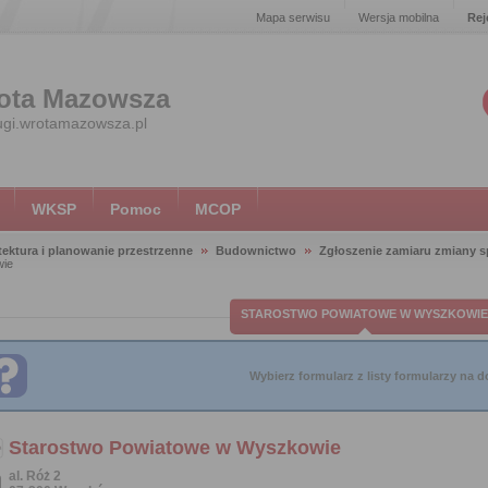
Mapa serwisu
Wersja mobilna
Rej
ota Mazowsza
ugi.wrotamazowsza.pl
WKSP
Pomoc
MCOP
tektura i planowanie przestrzenne
Budownictwo
Zgłoszenie zamiaru zmiany s
wie
STAROSTWO POWIATOWE W WYSZKOWIE
Wybierz formularz z listy formularzy na do
Starostwo Powiatowe w Wyszkowie
al. Róż 2