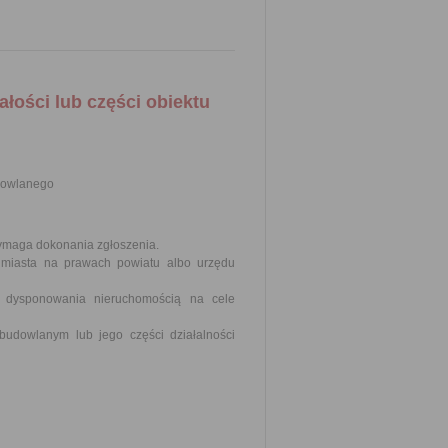
łości lub części obiektu
udowlanego
ymaga dokonania zgłoszenia.
 miasta na prawach powiatu albo urzędu
o dysponowania nieruchomością na cele
udowlanym lub jego części działalności