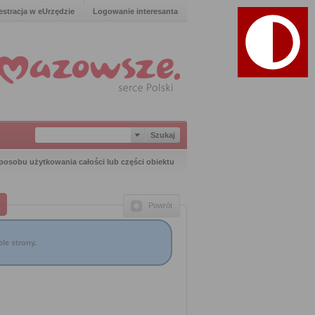
estracja w eUrzędzie
Logowanie interesanta
posobu użytkowania całości lub części obiektu
Powrót
le strony.