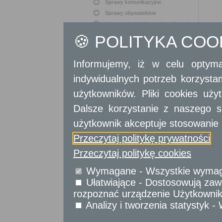
Sprawy komunikacyjne
Sprawy obywatelskie
Udostępnianie informacji publicznej
Urząd Stanu Cywilnego
🍪 POLITYKA CO
Usługi
dla przedsiębiorców
Informujemy, iż w celu optyma
indywidualnych potrzeb korzyst
Usługi
dla instytucji,
urzędów
użytkowników. Pliki cookies uż
Dalsze korzystanie z naszego s
użytkownik akceptuje stosowanie 
Przeczytaj politykę prywatności
Przeczytaj politykę cookies
Wymagane - Wszystkie wymagan
Ułatwiające - Dostosowują zawa
rozpoznać urządzenie Użytkownika
Analizy i tworzenia statystyk 