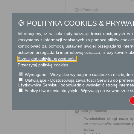
Informacja
Referat Infrastruktury i Inwestyc
🍪 POLITYKA COOKIES & PRYWA
uzupełniająca informacja pokój
tel.(25)6415436
Informujemy, iż w celu optymalizacji treści dostępnych w
Dodatkowe informac
korzystamy z informacji zapisanych za pomocą plików cookie
kontrolować za pomocą ustawień swojej przeglądarki inter
Opłata
ustawień przeglądarki internetowej oznacza, iż użytkownik ak
17 zł opłata skarbowa za
Przeczytaj politykę prywatności
budownictwa mieszkaniowe
Przeczytaj politykę cookies
17 zł opłata skarbowa za z
Wymagane - Wszystkie wymagane ciasteczka niezbędne do
Tryb odwoławczy
Ułatwiające - Dostosowują zawartości Serwisu do preferen
Użytkownika Serwisu i odpowiednio wyświetlić stronę interne
Zażalenie wnosi się do Samo
Analizy i tworzenia statystyk - Wpływają na wewnętrzne st
za pośrednictwem organu, któ
jego nadania w polskiej placó
Skargi i wnioski
Przedmiotem skargi może by
ich pracowników, naruszenie p
spraw.