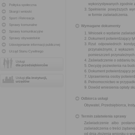
wykorzystywanych zgodnie z
Polityka społeczna
Spełnienie powyższych wym
Skargi i wnioski
w formie zaświadczenia.
Sport i Rekreacja
Sprawy komunalne
Wymagane dokumenty
Sprawy komunikacyjne
Wniosek o wydanie zaświadc
Sprawy obywatelskie
Dokument potwierdzający ty
Rzut odpowiednich kondy
Udostępnianie informacji publicznej
przynależnymi, z wykazem 
Urząd Stanu Cywilnego
pomieszczeń przynależnych 
Zaświadczenie o oddaniu b
Usługi
dla przedsiębiorców
Decyzję pozwolenia na budo
Dokument potwierdzający po
Uprawnienia osoby potwierdz
Usługi
dla instytucji,
urzędów
Pełnomocnictwo w przypadku
Dowód wniesienia opłaty sk
Odbiorca usługi
Obywatel, Przedsiębiorca, Insty
Termin załatwienia sprawy
Zaświadczenie albo postan
zaświadczenia o treści żądanej
od dnia złożenia wniosku o wy