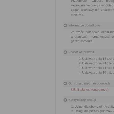
Przedmiotem wniosku mogą 
usprawnienie pracy i zapobieg
Organ właściwy dla załatwien
miesiąca.
Informacje dodatkowe
Za części składowe lokalu m
w granicach nieruchomości gr
garaż, komórka.
Podstawa prawna
Ustawa z dnia 14 czer
Ustawa z dnia 24 czerw
Ustawa z dnia 7 lipca 
Ustawa z dnia 16 listop
Ochrona danych osobowych
kliknij tutaj ochrona danych
Klasyfikacje usługi
Usługi dla obywateli - Archi
Usługi dla przedsiębiorców 