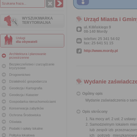
WYSZUKIWARKA
Urząd Miasta i Gmi
TERYTORIALNA
ul. Kilińskiego 9
08-140 Mordy
Usługi
telefon: 25 341 54 02
dla obywateli
fax: 25 641 51 15
http://www.mordy.pl
Architektura i planowanie
przestrzenne
Bezpieczeństwo i zarządzanie
kryzysowe
Drogownictwo
Wydanie zaświadcze
Działalność gospodarcza
Geodezja i Kartografia
Ogólny opis
Geodezja i Kataster
Wydanie zaświadczenia o samo
Gospodarka nieruchomościami
Konserwacja zabytków
Opis skrócony
Ochrona Środowiska
Na mocy art. 2 ust. 2 ustaw
Oświata
Samodzielnym lokalem miesz
Podatki i opłaty lokalne
lub zespół izb przeznaczon
Polityka lokalowa
ich potrzeb mieszkaniowy