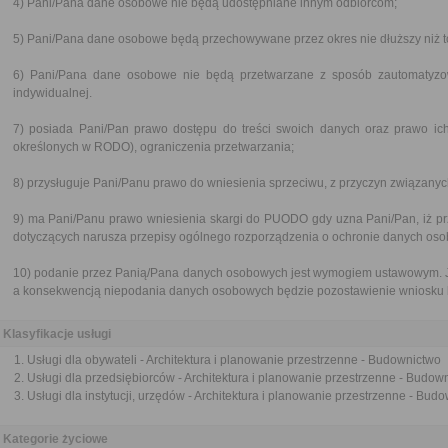
4) Pani/Pana dane osobowe nie będą udostępniane innym odbiorcom;
5) Pani/Pana dane osobowe będą przechowywane przez okres nie dłuższy niż to 
6) Pani/Pana dane osobowe nie będą przetwarzane z sposób zautomatyzow
indywidualnej.
7) posiada Pani/Pan prawo dostępu do treści swoich danych oraz prawo ich
określonych w RODO), ograniczenia przetwarzania;
8) przysługuje Pani/Panu prawo do wniesienia sprzeciwu, z przyczyn związanyc
9) ma Pani/Panu prawo wniesienia skargi do PUODO gdy uzna Pani/Pan, iż p
dotyczących narusza przepisy ogólnego rozporządzenia o ochronie danych osob
10) podanie przez Panią/Pana danych osobowych jest wymogiem ustawowym. J
a konsekwencją niepodania danych osobowych będzie pozostawienie wniosku 
Klasyfikacje usługi
Usługi dla obywateli - Architektura i planowanie przestrzenne - Budownictwo
Usługi dla przedsiębiorców - Architektura i planowanie przestrzenne - Budow
Usługi dla instytucji, urzędów - Architektura i planowanie przestrzenne - Bud
Kategorie życiowe