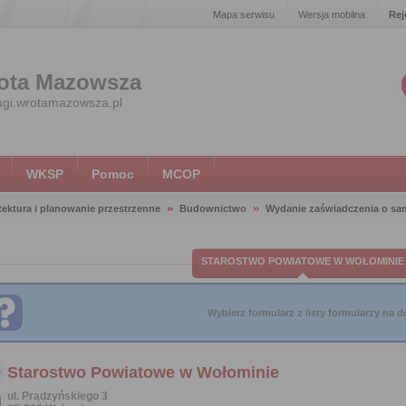
Mapa serwisu
Wersja mobilna
Rej
ota Mazowsza
ugi.wrotamazowsza.pl
WKSP
Pomoc
MCOP
tektura i planowanie przestrzenne
Budownictwo
Wydanie zaświadczenia o sam
STAROSTWO POWIATOWE W WOŁOMINIE
Wybierz formularz z listy formularzy na do
Starostwo Powiatowe w Wołominie
ul. Prądzyńskiego 3