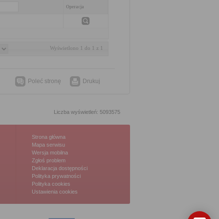
Operacja
Wyświetlono 1 do 1 z 1
Poleć stronę
Drukuj
Liczba wyświetleń: 5093575
Strona główna
Mapa serwisu
Wersja mobilna
Zgłoś problem
Deklaracja dostępności
Polityka prywatności
Polityka cookies
Ustawienia cookies