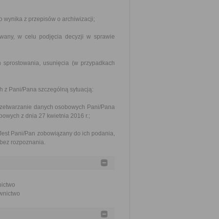
wynika z przepisów o archiwizacji;
any, w celu podjęcia decyzji w sprawie
 sprostowania, usunięcia (w przypadkach
h z Pani/Pana szczególną sytuacją:
rzetwarzanie danych osobowych Pani/Pana
owych z dnia 27 kwietnia 2016 r.;
est Pani/Pan zobowiązany do ich podania,
bez rozpoznania.
nictwo
ownictwo