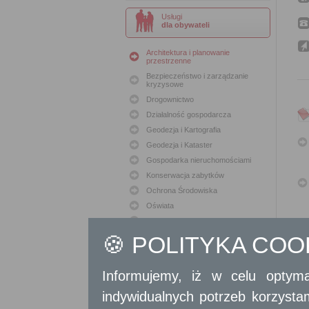
Usługi
dla obywateli
Architektura i planowanie
przestrzenne
Bezpieczeństwo i zarządzanie
kryzysowe
Drogownictwo
Działalność gospodarcza
Geodezja i Kartografia
Geodezja i Kataster
Gospodarka nieruchomościami
Konserwacja zabytków
Ochrona Środowiska
Oświata
Podatki i opłaty lokalne
🍪 POLITYKA CO
Polityka lokalowa
Polityka społeczna
Skargi i wnioski
Informujemy, iż w celu optyma
Sport i Rekreacja
indywidualnych potrzeb korzyst
Sprawy komunalne