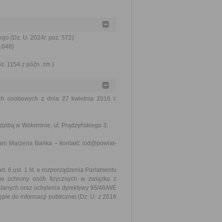
go (Dz. U. 2024r. poz. 572)
 1048)
oz. 1154 z późn. zm.)
ych osobowych z dnia 27 kwietnia 2016 r.
dzibą w Wołominie, ul. Prądzyńskiego 3;
ani Marzena Bańka – kontakt: iod@powiat-
 6 ust. 1 lit. e rozporządzenia Parlamentu
ie ochrony osób fizycznych w związku z
danych oraz uchylenia dyrektywy 95/46/WE
pie do informacji publicznej (Dz. U. z 2016