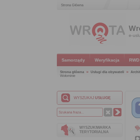
Strona Główna
Wr
e-usl
Samorządy
Weryfikacja
RWD
Strona główna
Usługi dla obywateli
Archi
Wołominie
WYSZUKAJ
USŁUGĘ
WYSZUKIWARKA
TERYTORIALNA