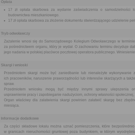
Opłata
17 zł opłata skarbowa za wydanie zaświadczenia o samodzielności l
budownictwa mieszkaniowego.
17 zł opłata skarbowa za złożenie dokumentu stwierdzającego udzielenie pe
Tryb odwoławczy
Zażalenie wnosi się do Samorządowego Kolegium Odwoławczego w terminie 7 
za pośrednictwem organu, który je wydał. O zachowaniu terminu decyduje dat
jego nadania w polskiej placówce pocztowej operatora publicznego. Wniesienie 
Skargi i wnioski
Przedmiotem skargi może być zaniedbanie lub nienależyte wykonywanie 
ich pracowników, naruszenie praworządności lub interesów skarżących a także
spraw.
Przedmiotem wniosku mogą być między innymi sprawy ulepszenia orga
usprawnienie pracy i zapobieganie nadużyciom, ochrony własności społecznej, 
Organ właściwy dla załatwienia skargi powinien załatwić skargę bez zbędne
miesiąca.
Informacje dodatkowe
Za części składowe lokalu można uznać pomieszczenia, które bezpośrednio 
w granicach nieruchomości gruntowej poza budynkiem, w którym wyodrębnia si