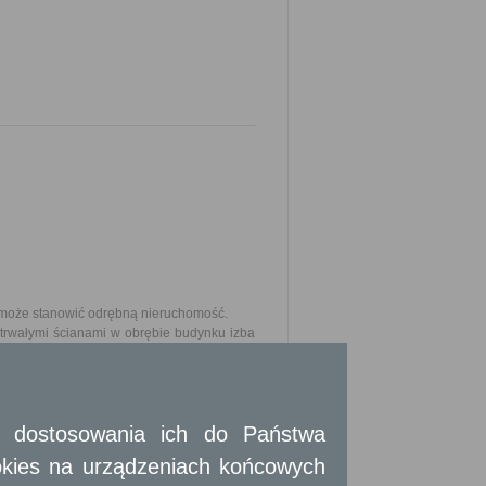
ny może stanowić odrębną nieruchomość.
trwałymi ścianami w obrębie budynku izba
zczeniami pomocniczymi służą zaspokajaniu
ednio również do samodzielnych lokali
 na prawach powiatu - prezydent miasta,
 i dostosowania ich do Państwa
okies na urządzeniach końcowych