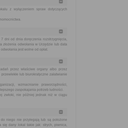
okalu z wyłączeniem spraw dotyczących
łnomocnictwa.
dni od dnia doręczenia rozstrzygnięcia,
a złożenia odwołania w Urzędzie lub data
odwołania jest wolne od opłat.
zadań przez właściwe organy albo przez
 przewlekłe lub biurokratyczne załatwianie
nizacji, wzmacnianie praworządności,
lepszego zaspokajania potrzeb ludności.
j zwłoki, nie później jednak niż w ciągu
do niego nie przylegają lub są położone
ę dany lokal takie jak: strych, piwnica,