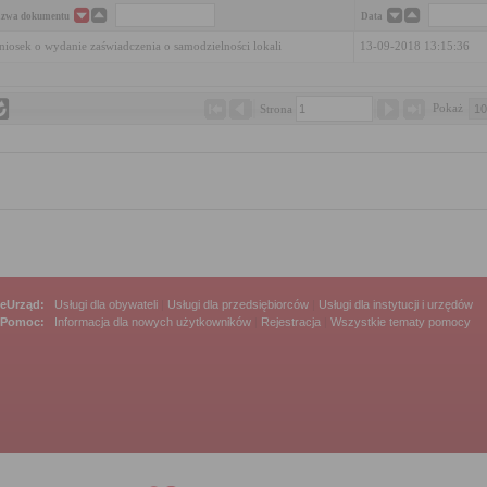
zwa dokumentu
Data
iosek o wydanie zaświadczenia o samodzielności lokali
13-09-2018 13:15:36
Pokaż 
Strona 
eUrząd:
Usługi dla obywateli
|
Usługi dla przedsiębiorców
|
Usługi dla instytucji i urzędów
Pomoc:
Informacja dla nowych użytkowników
|
Rejestracja
|
Wszystkie tematy pomocy