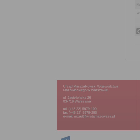
Na
Wn
Urząd Marszałkowski Województwa
Mazowieckiego w Warszawie
ul. Jagiellońska 26
03-719 Warszawa
tel. (+48 22) 5979-100
fax (+48 22) 5979-290
e-mail: urzad@wrotamazowsza.pl