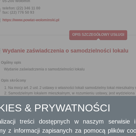
05-200 Wołomin
telefon: (22) 346 11 00
fax: (22) 776 50 93
https://www.powiat-wolominski.pl
OPIS SZCZEGÓŁOWY USŁUGI
Wydanie zaświadczenia o samodzielności lokalu
Ogólny opis
Wydanie zaświadczenia o samodzielności lokalu
Opis skrócony
Na mocy art. 2 ust. 2 ustawy o własności lokali samodzielny lokal mieszkal
Samodzielnym lokalem mieszkalnym, w rozumieniu ustawy, jest wydzielona 
lub zespół izb przeznaczonych na stały pobyt ludzi, które wraz z pomies
OKIES & PRYWATNOŚCI
ich potrzeb mieszkaniowych. Powyższe kryterium stosuje się odpowi
wykorzystywanych zgodnie z przeznaczeniem na cele inne niż mieszkalne.
Spełnienie powyższych wymagań stwierdza starosta, a w przypadku miast
lizacji treści dostępnych w naszym serwisie
w formie zaświadczenia.
amy z informacji zapisanych za pomocą plików co
Wymagane dokumenty