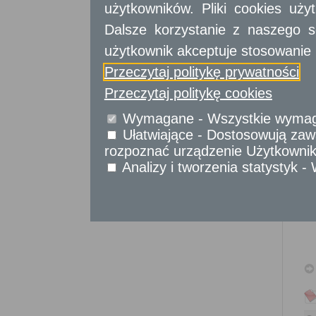
Sprawy komunikacyjne
użytkowników. Pliki cookies uż
Sprawy obywatelskie
Dalsze korzystanie z naszego s
Udostępnianie informacji publicznej
użytkownik akceptuje stosowanie 
Urząd Stanu Cywilnego
Przeczytaj politykę prywatności
Usługi
dla przedsiębiorców
Przeczytaj politykę cookies
Usługi
dla instytucji,
Wymagane - Wszystkie wymagan
urzędów
Ułatwiające - Dostosowują zawa
rozpoznać urządzenie Użytkownika
Analizy i tworzenia statystyk 