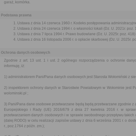
garaż, komórka.
Podstawa prawna
Ustawa z dnia 14 czerwca 1960 r. Kodeks postępowania administracyjne
Ustawa z dnia 24 czerwca 1994 r. o własności lokali (Dz. U. 2021r. poz.
Ustawa z dnia 7 lipca 1994 r. Prawo budowlane (Dz. U. 2025r. poz. 418)
Ustawa z dnia 16 listopada 2006 r. o opłacie skarbowej (Dz. U. 2025r. p
Ochrona danych osobowych
Zgodnie z art. 13 ust. 1 i ust. 2 ogólnego rozporządzenia o ochronie dan
informuję, iż:
1) administratorem Pani/Pana danych osobowych jest Starosta Wołomiński z sie
2) inspektorem ochrony danych w Starostwie Powiatowym w Wołominie jest P
wolominski.pl ;
3) Pani/Pana dane osobowe przetwarzane będą będą przetwarzane zgodnie z art.
Europejskiego i Rady (UE) 2016/679 z dnia 27 kwietnia 2016 r. w spraw
przetwarzaniem danych osobowych i w sprawie swobodnego przepływu takich 
(dalej RODO) w celu realizacji zapisów ustawy z dnia 6 września 2001 r. o dostę
r., poz.1764 z późn. zm.);