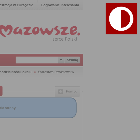
estracja w eUrzędzie
Logowanie interesanta
odzielności lokalu
Starostwo Powiatowe w
Powrót
le strony.