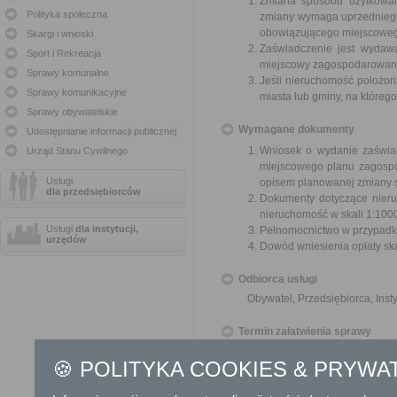
Zmiana sposobu użytkowani
Polityka społeczna
zmiany wymaga uprzedniego
obowiązującego miejscoweg
Skargi i wnioski
Zaświadczenie jest wydawa
Sport i Rekreacja
miejscowy zagospodarowani
Sprawy komunalne
Jeśli nieruchomość położon
Sprawy komunikacyjne
miasta lub gminy, na któreg
Sprawy obywatelskie
Wymagane dokumenty
Udostępnianie informacji publicznej
Wniosek o wydanie zaświa
Urząd Stanu Cywilnego
miejscowego planu zagospo
Usługi
opisem planowanej zmiany 
dla przedsiębiorców
Dokumenty dotyczące nieru
nieruchomość w skali 1:1000
Usługi
dla instytucji,
Pełnomocnictwo w przypadku
urzędów
Dowód wniesienia opłaty sk
Odbiorca usługi
Obywatel, Przedsiębiorca, Insty
Termin załatwienia sprawy
Zaświadczenie albo postan
🍪 POLITYKA COOKIES & PRYWA
zaświadczenia o treści żądanej
od dnia złożenia wniosku o wy