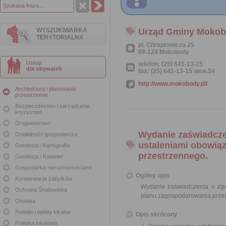
WYSZUKIWARKA
Urząd Gminy Moko
TERYTORIALNA
pl. Chreptowicza 25
08-124 Mokobody
Usługi
telefon: (25) 641-13-15
dla obywateli
fax: (25) 641-13-15 wew.34
http://www.mokobody.pl/
Architektura i planowanie
przestrzenne
Bezpieczeństwo i zarządzanie
kryzysowe
Drogownictwo
Wydanie zaświadcze
Działalność gospodarcza
ustaleniami obowią
Geodezja i Kartografia
przestrzennego.
Geodezja i Kataster
Gospodarka nieruchomościami
Ogólny opis
Konserwacja zabytków
Wydanie zaświadczenia o zg
Ochrona Środowiska
planu zagospodarowania prze
Oświata
Podatki i opłaty lokalne
Opis skrócony
Polityka lokalowa