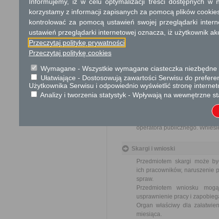
Informujemy, iż w celu optymalizacji treści dostępnych w
Informacja
korzystamy z informacji zapisanych za pomocą plików cookie
kontrolować za pomocą ustawień swojej przeglądarki inter
Dodatkowe informac
ustawień przeglądarki internetowej oznacza, iż użytkownik ak
Przeczytaj politykę prywatności
Opłata
Przeczytaj politykę cookies
17 zł opłata skarbowa za wy
17 zł opłata skarbowa za z
Wymagane - Wszystkie wymagane ciasteczka niezbędne do
Ułatwiające - Dostosowują zawartości Serwisu do preferen
Użytkownika Serwisu i odpowiednio wyświetlić stronę interne
Tryb odwoławczy
Analizy i tworzenia statystyk - Wpływają na wewnętrzne st
Na odmowę wydania zaświadc
się w terminie 7 dni od dn
O zachowaniu terminu decyduje
operatora publicznego. Wniesie
Skargi i wnioski
Przedmiotem skargi może by
ich pracowników, naruszenie p
spraw.
Przedmiotem wniosku mogą 
usprawnienie pracy i zapobieg
Organ właściwy dla załatwien
miesiąca.