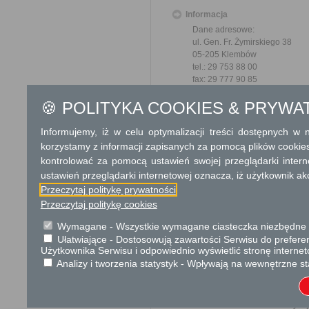
Informacja
Dane adresowe:
ul. Gen. Fr. Żymirskiego 38
05-205 Klembów
tel.: 29 753 88 00
fax: 29 777 90 85
e-mail: urzad@klembow.pl
🍪 POLITYKA COOKIES & PRYWA
Godziny pracy Urzędu:
Pon: 8:00 - 17:00
Informujemy, iż w celu optymalizacji treści dostępnych w
Wt-Czw: 8:00 - 16:00
korzystamy z informacji zapisanych za pomocą plików cookie
Pt: 8:00 - 15:00
kontrolować za pomocą ustawień swojej przeglądarki inter
ustawień przeglądarki internetowej oznacza, iż użytkownik ak
Dodatkowe informac
Przeczytaj politykę prywatności
Opłata
Przeczytaj politykę cookies
17 zł opłata skarbowa za wy
Wymagane - Wszystkie wymagane ciasteczka niezbędne do
17 zł opłata skarbowa za z
Ułatwiające - Dostosowują zawartości Serwisu do preferen
Użytkownika Serwisu i odpowiednio wyświetlić stronę interne
Tryb odwoławczy
Analizy i tworzenia statystyk - Wpływają na wewnętrzne st
Na odmowę wydania zaświadc
się w terminie 7 dni od dn
O zachowaniu terminu decyduje