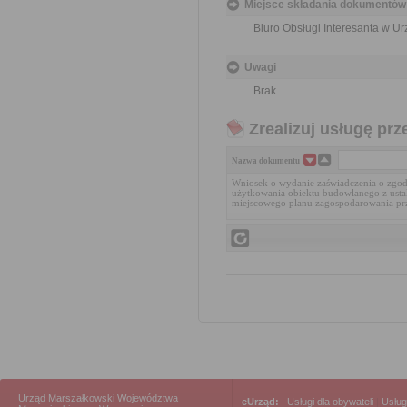
Miejsce składania dokumentów
Biuro Obsługi Interesanta w 
Uwagi
Brak
Zrealizuj usługę prz
Nazwa dokumentu
Wniosek o wydanie zaświadczenia o zgo
użytkowania obiektu budowlanego z usta
miejscowego planu zagospodarowania pr
Urząd Marszałkowski Województwa
eUrząd:
Usługi dla obywateli
|
Usług