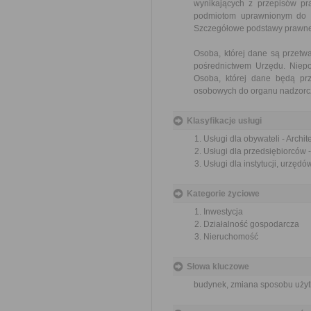
wynikających z przepisów p
podmiotom uprawnionym do ic
Szczegółowe podstawy prawne
Osoba, której dane są przet
pośrednictwem Urzędu. Niepo
Osoba, której dane będą pr
osobowych do organu nadzorcz
Klasyfikacje usługi
Usługi dla obywateli - Archi
Usługi dla przedsiębiorców 
Usługi dla instytucji, urzęd
Kategorie życiowe
Inwestycja
Działalność gospodarcza
Nieruchomość
Słowa kluczowe
budynek, zmiana sposobu użyt