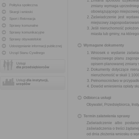
Zmiana sposobu użytkowani
Polityka społeczna
zmiany wymaga uprzedniego
obowiązującego miejscoweg
Skargi i wnioski
Zaświadczenie jest wydawa
Sport i Rekreacja
miejscowy zagospodarowani
Sprawy komunalne
Jeśli nieruchomość położon
Sprawy komunikacyjne
miasta lub gminy, na któreg
Sprawy obywatelskie
Wymagane dokumenty
Udostępnianie informacji publicznej
Wniosek o wydanie zaświa
Urząd Stanu Cywilnego
miejscowego planu zagospo
Usługi
opisem planowanej zmiany 
dla przedsiębiorców
Dokumenty dotyczące nieru
nieruchomość w skali 1:1000
Usługi
dla instytucji,
Pełnomocnictwo w przypadku
urzędów
Dowód wniesienia opłaty sk
Odbiorca usługi
Obywatel, Przedsiębiorca, Insty
Termin załatwienia sprawy
Zaświadczenie albo postan
zaświadczenia o treści żądanej
od dnia złożenia wniosku o wy