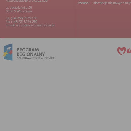
Mazowieckiego w Warszawie
Pomoc:
Informacja dla nowych uż
ul. Jagiellońska 26
03-719 Warszawa
tel. (+48 22) 5979-100
fax (+48 22) 5979-290
e-mail: urzad@wrotamazowsza.pl