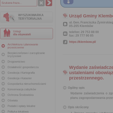
WYSZUKIWARKA
Urząd Gminy Klem
TERYTORIALNA
ul. Gen. Franciszka Żymirskie
05-205 Klembów
Usługi
telefon: 29 753 88 00
dla obywateli
fax: 29 777 90 85
https://klembow.pl/
Architektura i planowanie
przestrzenne
Bezpieczeństwo i zarządzanie
kryzysowe
Drogownictwo
Wydanie zaświadcze
Działalność gospodarcza
ustaleniami obowią
Geodezja i Kartografia
przestrzennego.
Geodezja i Kataster
Gospodarka nieruchomościami
Ogólny opis
Konserwacja zabytków
Wydanie zaświadczenia o zg
Ochrona Środowiska
planu zagospodarowania prze
Oświata
Podatki i opłaty lokalne
Opis skrócony
Polityka lokalowa