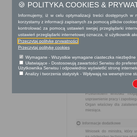
🍪 POLITYKA COOKIES & PRYWA
Dodatkowe informac
Informujemy, iż w celu optymalizacji treści dostępnych w
korzystamy z informacji zapisanych za pomocą plików cookie
Opłata
kontrolować za pomocą ustawień swojej przeglądarki inter
Wniosek o wydanie zgody na 
ustawień przeglądarki internetowej oznacza, iż użytkownik ak
17 zł opłata skarbowa za z
Przeczytaj politykę prywatności
Przeczytaj politykę cookies
Tryb odwoławczy
Brak
Wymagane - Wszystkie wymagane ciasteczka niezbędne do
Ułatwiające - Dostosowują zawartości Serwisu do preferen
Użytkownika Serwisu i odpowiednio wyświetlić stronę interne
Skargi i wnioski
Analizy i tworzenia statystyk - Wpływają na wewnętrzne st
Przedmiotem skargi może by
ich pracowników, naruszenie p
spraw.
Przedmiotem wniosku mogą 
usprawnienie pracy i zapobieg
Organ właściwy dla załatwien
miesiąca.
Informacje dodatkowe
Wniosek do ministra, który 
na odstępstwo techniczne wła