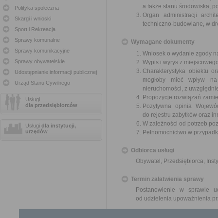
a także stanu środowiska, 
Polityka społeczna
Organ administracji archi
Skargi i wnioski
techniczno-budowlane, w dr
Sport i Rekreacja
Sprawy komunalne
Wymagane dokumenty
Sprawy komunikacyjne
Wniosek o wydanie zgody n
Sprawy obywatelskie
Wypis i wyrys z miejscoweg
Charakterystyka obiektu o
Udostępnianie informacji publicznej
mogłoby mieć wpływ na ś
Urząd Stanu Cywilnego
nieruchomości, z uwzględnie
Propozycje rozwiązań zami
Usługi
dla przedsiębiorców
Pozytywna opinia Wojewó
do rejestru zabytków oraz 
W zależności od potrzeb po
Usługi
dla instytucji,
urzędów
Pełnomocnictwo w przypadku
Odbiorca usługi
Obywatel, Przedsiębiorca, Insty
Termin załatwienia sprawy
Postanowienie w sprawie u
od udzielenia upoważnienia pr
Informacja