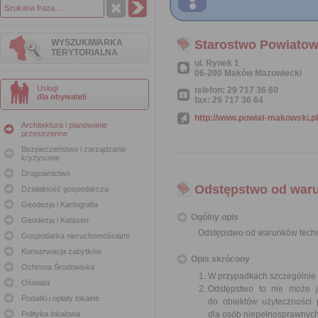
WYSZUKIWARKA
Starostwo Powiato
TERYTORIALNA
ul. Rynek 1
06-200 Maków Mazowiecki
Usługi
telefon: 29 717 36 60
dla obywateli
fax: 29 717 36 64
http://www.powiat-makowski.pl
Architektura i planowanie
przestrzenne
Bezpieczeństwo i zarządzanie
kryzysowe
Drogownictwo
Odstępstwo od war
Działalność gospodarcza
Geodezja i Kartografia
Ogólny opis
Geodezja i Kataster
Odstępstwo od warunków tech
Gospodarka nieruchomościami
Konserwacja zabytków
Opis skrócony
Ochrona Środowiska
W przypadkach szczególnie 
Oświata
Odstępstwo to nie może j
Podatki i opłaty lokalne
do obiektów użyteczności 
Polityka lokalowa
dla osób niepełnosprawnyc