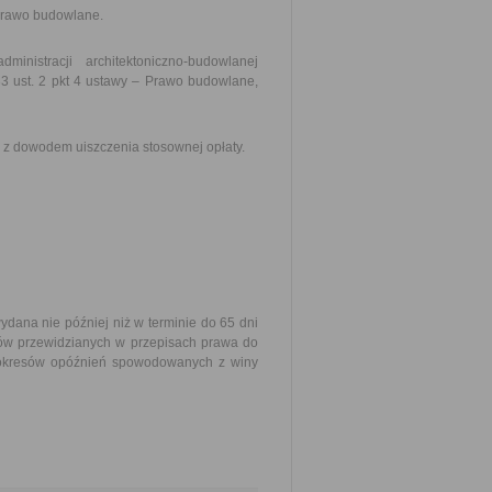
– Prawo budowlane.
istracji architektoniczno-budowlanej
3 ust. 2 pkt 4 ustawy – Prawo budowlane,
z dowodem uiszczenia stosownej opłaty.
ydana nie później niż w terminie do 65 dni
nów przewidzianych w przepisach prawa do
 okresów opóźnień spowodowanych z winy