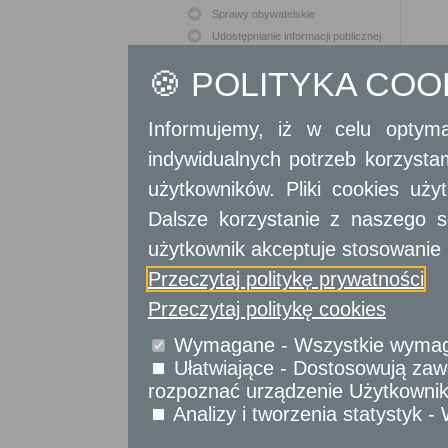
Sprawy obywatelskie
Udostępnianie informacji publicznej
Urząd Stanu Cywilnego
🍪 POLITYKA CO
Usługi
dla przedsiębiorców
Informujemy, iż w celu optyma
Usługi
dla instytucji,
indywidualnych potrzeb korzyst
urzędów
użytkowników. Pliki cookies uż
Dalsze korzystanie z naszego s
użytkownik akceptuje stosowanie 
Przeczytaj politykę prywatności
Przeczytaj politykę cookies
Wymagane - Wszystkie wymagan
Ułatwiające - Dostosowują zawa
rozpoznać urządzenie Użytkownika
Analizy i tworzenia statystyk 