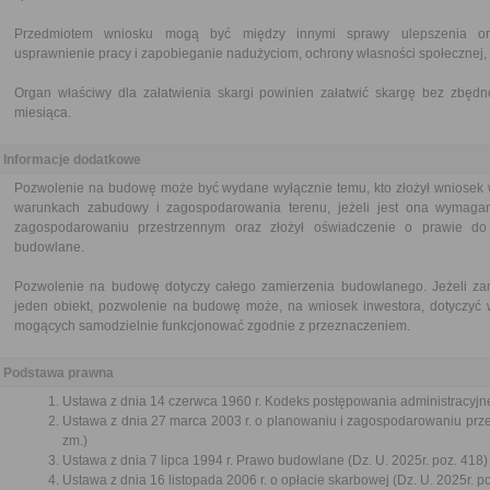
Przedmiotem wniosku mogą być między innymi sprawy ulepszenia orga
usprawnienie pracy i zapobieganie nadużyciom, ochrony własności społecznej, 
Organ właściwy dla załatwienia skargi powinien załatwić skargę bez zbędne
miesiąca.
Informacje dodatkowe
Pozwolenie na budowę może być wydane wyłącznie temu, kto złożył wniosek w 
warunkach zabudowy i zagospodarowania terenu, jeżeli jest ona wymaga
zagospodarowaniu przestrzennym oraz złożył oświadczenie o prawie d
budowlane.
Pozwolenie na budowę dotyczy całego zamierzenia budowlanego. Jeżeli za
jeden obiekt, pozwolenie na budowę może, na wniosek inwestora, dotyczyć 
mogących samodzielnie funkcjonować zgodnie z przeznaczeniem.
Podstawa prawna
Ustawa z dnia 14 czerwca 1960 r. Kodeks postępowania administracyjne
Ustawa z dnia 27 marca 2003 r. o planowaniu i zagospodarowaniu przes
zm.)
Ustawa z dnia 7 lipca 1994 r. Prawo budowlane (Dz. U. 2025r. poz. 418)
Ustawa z dnia 16 listopada 2006 r. o opłacie skarbowej (Dz. U. 2025r. p