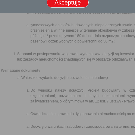
Akceptuję
miejsc postojowych dla samochodów osobowych do 10 stanowis
tymczasowych obiektów budowlanych, niepołączonych trwale z 
przeniesienia w inne miejsce w terminie określonym w zgłoszeni
później niż przed upływem 180 dni od dnia rozpoczęcia budow
basenów i oczek wodnych o powierzchni do 50 m2;
Stronami w postępowaniu w sprawie wydania ww. decyzji są inwestor a
lub zarządcy nieruchomości znajdujących się w obszarze oddziaływan
Wymagane dokumenty
Wniosek o wydanie decyzji o pozwoleniu na budowę.
Do wniosku należy dołączyć: Projekt budowlany w czt
uzgodnieniami, pozwoleniami i innymi dokumentami wym
zaświadczeniem, o którym mowa w art. 12 ust. 7 ustawy - Praw
Oświadczenie o prawie do dysponowania nieruchomością na c
Decyzję o warunkach zabudowy i zagospodarowania terenu, jeż