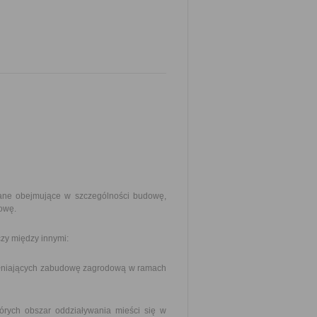
lane obejmujące w szczególności budowę,
owę.
zy między innymi:
pełniających zabudowę zagrodową w ramach
órych obszar oddziaływania mieści się w