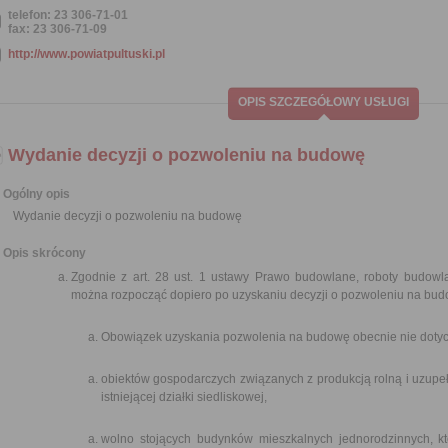
telefon: 23 306-71-01
fax: 23 306-71-09
http://www.powiatpultuski.pl
OPIS SZCZEGÓŁOWY USŁUGI
Wydanie decyzji o pozwoleniu na budowę
Ogólny opis
Wydanie decyzji o pozwoleniu na budowę
Opis skrócony
Zgodnie z art. 28 ust. 1 ustawy Prawo budowlane, roboty budow
można rozpocząć dopiero po uzyskaniu decyzji o pozwoleniu na bud
Obowiązek uzyskania pozwolenia na budowę obecnie nie dotyc
obiektów gospodarczych związanych z produkcją rolną i uzu
istniejącej działki siedliskowej,
wolno stojących budynków mieszkalnych jednorodzinnych, kt