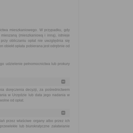
ictwa mieszkaniowego. W przypadku, gdy
 mieszaną (mieszkaniową i inną), istnieje
przy obliczaniu opłat nie uwzględnia się
n obiekt opłata pobierana jest odrębnie od
go udzielenie pełnomocnictwa lub prokury
a doręczenia decyzji, za pośrednictwem
łania w Urzędzie lub data jego nadania w
wolne od opłat.
ań przez właściwe organy albo przez ich
rzewlekłe lub biurokratyczne załatwianie