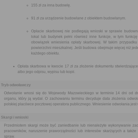
155 zł za inna budowlę.
91 zł za urządzenie budowlane z obiektem budowlanym.
Opłacie skarbowej nie podlegają wnioski w sprawie budown
lokal lub budynek pełni również inne funkcje, w tym funkcję
obowiązek wniesienia opłaty skarbowej. W takim przypadku 
powierzchni mieszkalnej. Jeśli budowa obejmuje więcej niż jede
każdego obiektu.
Opłata skarbowa w kwocie 17 zł za złożenie dokumentu stwierdzające
albo jego odpisu, wypisu lub kopii.
Tryb odwoławczy
Odwołanie wnosi się do Wojewody Mazowieckiego w terminie 14 dni od dni
organu, który ją wydał. O zachowaniu terminu decyduje data złożenia odwo
polskiej placówce pocztowej operatora publicznego. Wniesienie odwołania jest 
Skargi i wnioski
Przedmiotem skargi może być zaniedbanie lub nienależyte wykonywanie zad
pracowników, naruszenie praworządności lub interesów skarżących a także p
spraw.