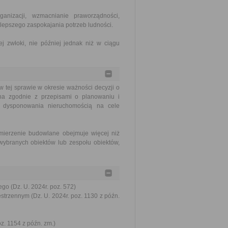
nizacji, wzmacnianie praworządności,
lepszego zaspokajania potrzeb ludności.
j zwłoki, nie później jednak niż w ciągu
tej sprawie w okresie ważności decyzji o
na zgodnie z przepisami o planowaniu i
o dysponowania nieruchomością na cele
mierzenie budowlane obejmuje więcej niż
wybranych obiektów lub zespołu obiektów,
go (Dz. U. 2024r. poz. 572)
trzennym (Dz. U. 2024r. poz. 1130 z późn.
oz. 1154 z późn. zm.)