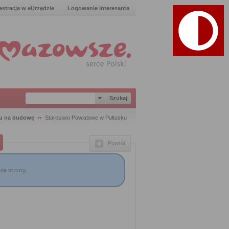
estracja w eUrzędzie
Logowanie interesanta
iu na budowę
Starostwo Powiatowe w Pułtusku
Powrót
le strony.