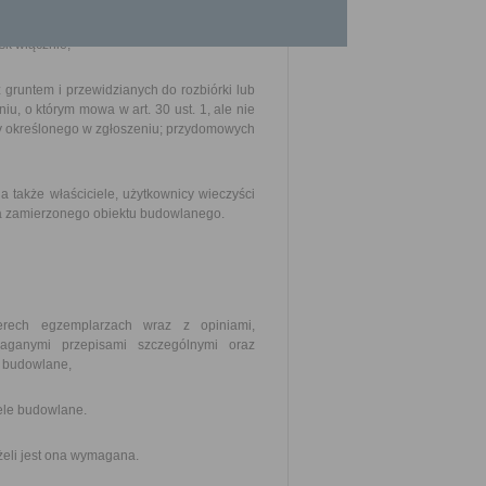
k włącznie;
gruntem i przewidzianych do rozbiórki lub
u, o którym mowa w art. 30 ust. 1, ale nie
y określonego w zgłoszeniu; przydomowych
 także właściciele, użytkownicy wieczyści
ia zamierzonego obiektu budowlanego.
erech egzemplarzach wraz z opiniami,
aganymi przepisami szczególnymi oraz
o budowlane,
ele budowlane.
eli jest ona wymagana.