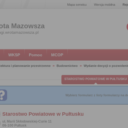
Mapa serwisu
Wersja mobilna
Rej
ota Mazowsza
ugi.wrotamazowsza.pl
WKSP
Pomoc
MCOP
tektura i planowanie przestrzenne
Budownictwo
Wydanie decyzji o pozwolen
STAROSTWO POWIATOWE W PUŁTUSKU
Wybierz formularz z listy formularzy na do
Starostwo Powiatowe w Pułtusku
ul. Marii Skłodowskiej-Curie 11
06-100 Pułtusk