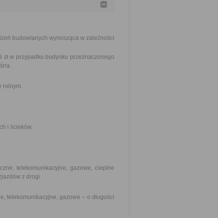
dzeń budowlanych wynosząca w zależności
539 zł w przypadku budynku przeznaczonego
eśna.
 rolnym.
ch i ścieków.
yczne, telekomunikacyjne, gazowe, cieplne
zjazdów z drogi.
ne, telekomunikacyjne, gazowe – o długości