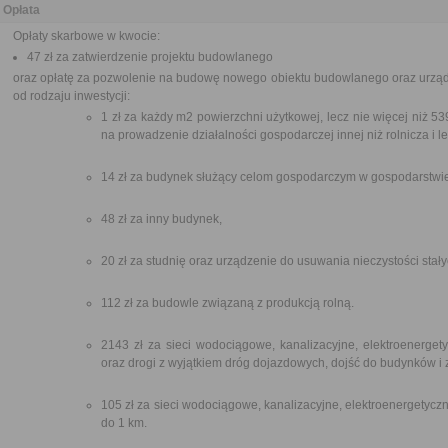
Opłata
Opłaty skarbowe w kwocie:
47 zł za zatwierdzenie projektu budowlanego
oraz opłatę za pozwolenie na budowę nowego obiektu budowlanego oraz urzą
od rodzaju inwestycji:
1 zł za każdy m2 powierzchni użytkowej, lecz nie więcej niż 
na prowadzenie działalności gospodarczej innej niż rolnicza i l
14 zł za budynek służący celom gospodarczym w gospodarstwie
48 zł za inny budynek,
20 zł za studnię oraz urządzenie do usuwania nieczystości stały
112 zł za budowle związaną z produkcją rolną.
2143 zł za sieci wodociągowe, kanalizacyjne, elektroenerget
oraz drogi z wyjątkiem dróg dojazdowych, dojść do budynków i 
105 zł za sieci wodociągowe, kanalizacyjne, elektroenergetycz
do 1 km.