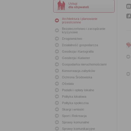
Usługi
dla obywateli
Architektura i planowanie
przestrzenne
Bezpieczeństwo i zarządzanie
kryzysowe
Drogownictwo
Działalność gospodarcza
Geodezja i Kartografia
Geodezja i Kataster
Gospodarka nieruchomościami
Konserwacja zabytków
Ochrona Środowiska
Oświata
Podatki i opłaty lokalne
Polityka lokalowa
Polityka społeczna
Skargi i wnioski
Sport i Rekreacja
Sprawy komunalne
Sprawy komunikacyjne