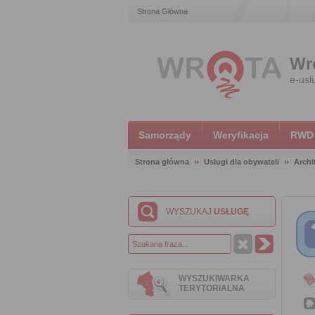
Strona Główna
Wr
e-usl
Samorządy
Weryfikacja
RWD
Strona główna
Usługi dla obywateli
Archi
WYSZUKAJ
USŁUGĘ
WYSZUKIWARKA
TERYTORIALNA