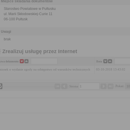
Miejsce składania dokumentów
Starostwo Powiatowe w Pułtusku
ul. Marii Skłodowskiej-Curie 11
06-100 Pułtusk
Uwagi
brak
Zrealizuj usługę przez Internet
zwa dokumentu
Data
iosek o wydanie zgody na odstępstwo od warunków technicznych
03-10-2018 13:43:02
Pokaż 
Strona 