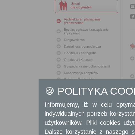
Usługi
dla obywateli
Architektura i planowanie
przestrzenne
Bezpieczeństwo i zarządzanie
kryzysowe
Drogownictwo
Działalność gospodarcza
Geodezja i Kartografia
Geodezja i Kataster
Gospodarka nieruchomościami
Konserwacja zabytków
Ochrona Środowiska
Oświata
🍪 POLITYKA CO
Podatki i opłaty lokalne
Polityka lokalowa
Informujemy, iż w celu optyma
Polityka społeczna
indywidualnych potrzeb korzyst
Skargi i wnioski
Sport i Rekreacja
użytkowników. Pliki cookies uż
Sprawy komunalne
Dalsze korzystanie z naszego s
Sprawy komunikacyjne