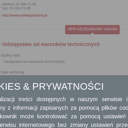
telefon: 23 306-71-01
fax: 23 306-71-09
http://www.powiatpultuski.pl
OPIS SZCZEGÓŁOWY USŁUGI
Odstępstwo od warunków technicznych
Ogólny opis
Odstępstwo od warunków technicznych
Opis skrócony
W przypadkach szczególnie uzasadnionych dopuszcza się odstępstwo od pr
OKIES & PRYWATNOŚCI
Odstępstwo to nie może jednak powodować zagrożenia życia ludzi lu
do obiektów użyteczności publicznej i mieszkaniowego budownictwa wie
dla osób niepełnosprawnych oraz nie powinno powodować pogorszenia waru
lizacji treści dostępnych w naszym serwisie
a także stanu środowiska, po spełnieniu określonych warunków zamiennych.
Organ administracji architektoniczno-budowlanej, po uzyskaniu upoważn
amy z informacji zapisanych za pomocą plików co
techniczno-budowlane, w drodze postanowienia, udziela bądź odmawia zgod
ytkownik może kontrolować za pomocą ustawień sw
Wymagane dokumenty
erwisu internetowego bez zmiany ustawień przegl
Wniosek o wydanie zgody na odstępstwo.