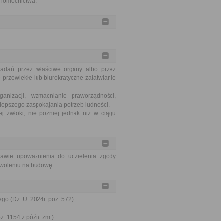
łnomocnictwa.
zadań przez właściwe organy albo przez
 przewlekłe lub biurokratyczne załatwianie
nizacji, wzmacnianie praworządności,
lepszego zaspokajania potrzeb ludności.
j zwłoki, nie później jednak niż w ciągu
prawie upoważnienia do udzielenia zgody
zwoleniu na budowę.
go (Dz. U. 2024r. poz. 572)
oz. 1154 z późn. zm.)