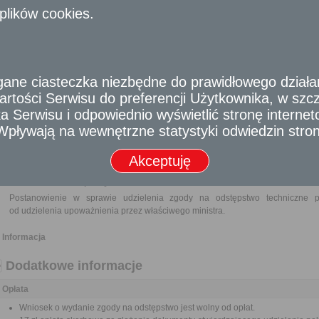
plików cookies.
Wypis i wyrys z miejscowego planu przestrzennego zagospodarowania lub o
Charakterystyka obiektu oraz w miarę potrzeby projekt zagospodarowania
mogłoby mieć wpływ na środowisko lub nieruchomości sąsiednie r
nieruchomości, z uwzględnieniem istniejącej i projektowanej zabudowy.
Propozycje rozwiązań zamiennych.
Pozytywna opinia Wojewódzkiego Konserwatora Zabytków w odniesien
e ciasteczka niezbędne do prawidłowego działania
do rejestru zabytków oraz innych obiektów budowlanych usytuowanych na ob
rtości Serwisu do preferencji Użytkownika, w szcze
W zależności od potrzeb pozytywna opinia innych zainteresowanych organów
 Serwisu i odpowiednio wyświetlić stronę interne
Pełnomocnictwo w przypadku ustanowienia pełnomocnika wraz z dowodem ui
- Wpływają na wewnętrzne statystyki odwiedzin stro
Odbiorca usługi
Obywatel, Przedsiębiorca, Instytucja
Akceptuję
Termin załatwienia sprawy
Postanowienie w sprawie udzielenia zgody na odstępstwo techniczne
od udzielenia upoważnienia przez właściwego ministra.
Informacja
Dodatkowe informacje
Opłata
Wniosek o wydanie zgody na odstępstwo jest wolny od opłat.