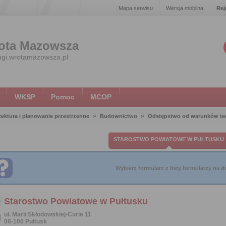
Mapa serwisu
Wersja mobilna
Rej
ota Mazowsza
ugi.wrotamazowsza.pl
WKSP
Pomoc
MCOP
tektura i planowanie przestrzenne
Budownictwo
Odstępstwo od warunków te
STAROSTWO POWIATOWE W PUŁTUSKU
Wybierz formularz z listy formularzy na do
Starostwo Powiatowe w Pułtusku
ul. Marii Skłodowskiej-Curie 11
06-100 Pułtusk