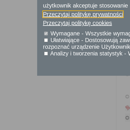
Sprawy obywatelskie
użytkownik akceptuje stosowanie 
Udostępnianie informacji publicznej
Przeczytaj politykę prywatności
Urząd Stanu Cywilnego
Przeczytaj politykę cookies
Usługi
dla przedsiębiorców
Wymagane - Wszystkie wymagan
Ułatwiające - Dostosowują zawa
Usługi
dla instytucji,
rozpoznać urządzenie Użytkownika
urzędów
Analizy i tworzenia statystyk 