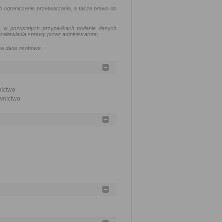
b ograniczenia przetwarzania, a także prawo do
ne, w pozostałych przypadkach podanie danych
łatwienia sprawy przez administratora;
twa dane osobowe.
nictwo
ownictwo