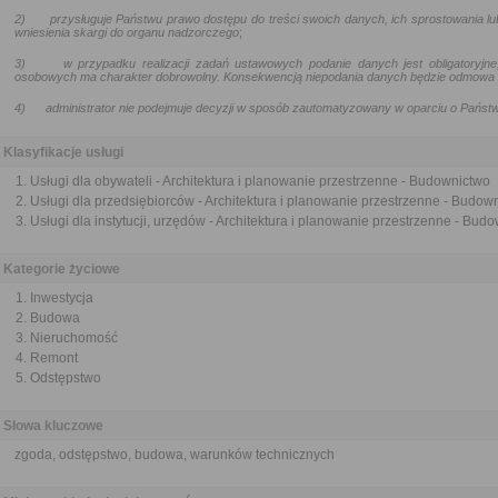
2)
przysługuje Państwu prawo dostępu do treści swoich danych, ich sprostowania lu
wniesienia skargi do organu nadzorczego
;
3)
w przypadku realizacji zadań ustawowych podanie danych jest obligatoryj
osobowych ma charakter dobrowolny. Konsekwencją niepodania danych będzie odmowa za
4)
administrator nie podejmuje decyzji w sposób zautomatyzowany w oparciu o Pańs
Klasyfikacje usługi
Usługi dla obywateli - Architektura i planowanie przestrzenne - Budownictwo
Usługi dla przedsiębiorców - Architektura i planowanie przestrzenne - Budow
Usługi dla instytucji, urzędów - Architektura i planowanie przestrzenne - Bud
Kategorie życiowe
Inwestycja
Budowa
Nieruchomość
Remont
Odstępstwo
Słowa kluczowe
zgoda, odstępstwo, budowa, warunków technicznych