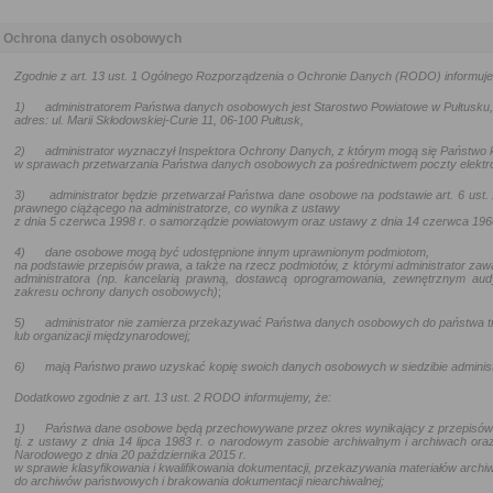
Ochrona danych osobowych
Zgodnie z art. 13 ust. 1 Ogólnego Rozporządzenia o Ochronie Danych (RODO) informuje
1)
administratorem Państwa danych osobowych jest Starostwo Powiatowe w Pułtusku,
adres: ul. Marii Skłodowskiej-Curie 11, 06-100 Pułtusk,
2)
administrator wyznaczył Inspektora Ochrony Danych, z którym mogą się Państwo
w sprawach przetwarzania Państwa danych osobowych za pośrednictwem poczty elektr
3)
administrator będzie przetwarzał Państwa dane osobowe na podstawie art. 6 ust. 1
prawnego ciążącego na administratorze, co wynika z ustawy
z dnia 5 czerwca 1998 r. o samorządzie powiatowym oraz
ustawy z dnia 14 czerwca 196
4)
dane osobowe mogą być udostępnione innym uprawnionym podmiotom,
na podstawie przepisów prawa, a także na rzecz podmiotów, z którymi administrator zaw
administratora (np. kancelarią prawną, dostawcą oprogramowania, zewnętrznym aud
zakresu ochrony danych osobowych)
;
5)
administrator nie zamierza przekazywać Państwa danych osobowych do państwa t
lub organizacji międzynarodowej;
6)
mają Państwo prawo uzyskać kopię swoich danych osobowych w siedzibie administ
Dodatkowo zgodnie z art. 13 ust. 2 RODO informujemy, że:
1)
Państwa dane osobowe będą przechowywane przez okres wynikający z przepisów
tj. z ustawy z dnia 14 lipca 1983 r. o narodowym zasobie archiwalnym i archiwach oraz
Narodowego z dnia 20 października 2015 r.
w sprawie klasyfikowania i kwalifikowania dokumentacji, przekazywania materiałów archi
do archiwów państwowych i brakowania dokumentacji niearchiwalnej
;