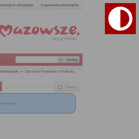
estracja w eUrzędzie
Logowanie interesanta
chnicznych
Starostwo Powiatowe w Pułtusku
Powrót
le strony.