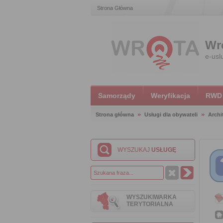
Strona Główna
Wr
e-usl
Samorządy
Weryfikacja
RWD
Strona główna
Usługi dla obywateli
Archi
WYSZUKAJ
USŁUGĘ
WYSZUKIWARKA
TERYTORIALNA