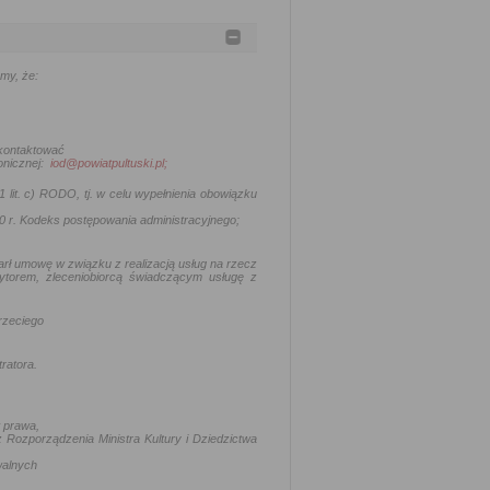
my, że:
 kontaktować
onicznej:
iod@powiatpultuski.pl;
 lit. c) RODO, tj.
w celu wypełnienia obowiązku
0 r. Kodeks postępowania administracyjnego
;
arł umowę w związku z realizacją usług na rzecz
ytorem, zleceniobiorcą świadczącym usługę z
rzeciego
ratora.
 prawa,
 Rozporządzenia Ministra Kultury i Dziedzictwa
walnych