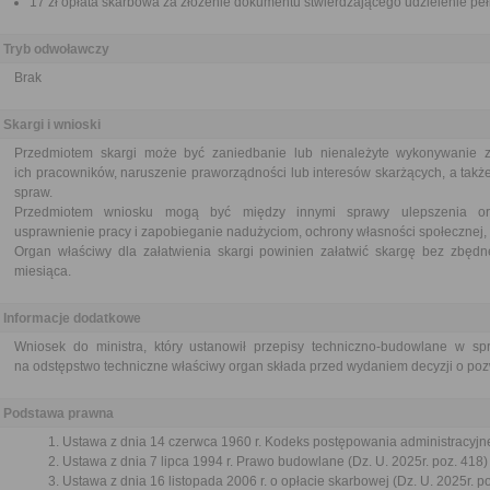
17 zł opłata skarbowa za złożenie dokumentu stwierdzającego udzielenie pe
Tryb odwoławczy
Brak
Skargi i wnioski
Przedmiotem skargi może być zaniedbanie lub nienależyte wykonywanie 
ich pracowników, naruszenie praworządności lub interesów skarżących, a także
spraw.
Przedmiotem wniosku mogą być między innymi sprawy ulepszenia orga
usprawnienie pracy i zapobieganie nadużyciom, ochrony własności społecznej, 
Organ właściwy dla załatwienia skargi powinien załatwić skargę bez zbędne
miesiąca.
Informacje dodatkowe
Wniosek do ministra, który ustanowił przepisy techniczno-budowlane w s
na odstępstwo techniczne właściwy organ składa przed wydaniem decyzji o po
Podstawa prawna
Ustawa z dnia 14 czerwca 1960 r. Kodeks postępowania administracyjne
Ustawa z dnia 7 lipca 1994 r. Prawo budowlane (Dz. U. 2025r. poz. 418)
Ustawa z dnia 16 listopada 2006 r. o opłacie skarbowej (Dz. U. 2025r. p