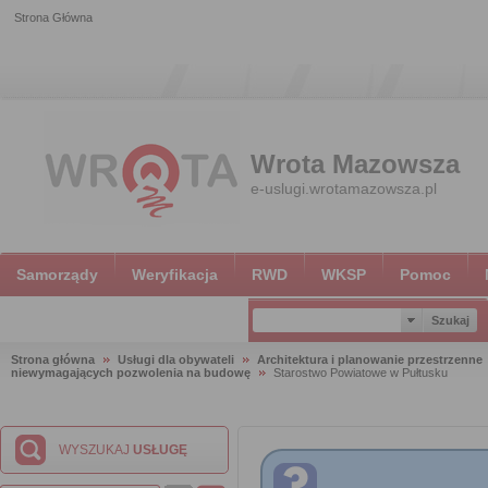
Strona Główna
Wrota Mazowsza
e-uslugi.wrotamazowsza.pl
Samorządy
Weryfikacja
RWD
WKSP
Pomoc
Strona główna
Usługi dla obywateli
Architektura i planowanie przestrzenne
niewymagających pozwolenia na budowę
Starostwo Powiatowe w Pułtusku
WYSZUKAJ
USŁUGĘ