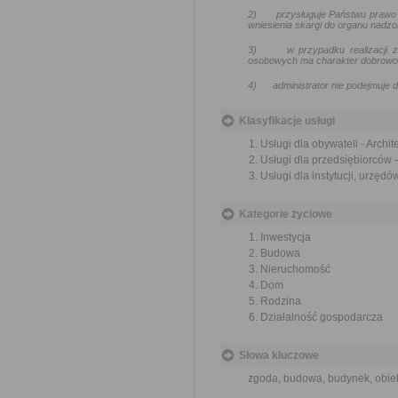
2)
przysługuje Państwu prawo 
wniesienia skargi do organu nadz
3)
w przypadku realizacji
osobowych ma charakter dobrowoln
4)
administrator nie podejmuj
Klasyfikacje usługi
Usługi dla obywateli - Archi
Usługi dla przedsiębiorców 
Usługi dla instytucji, urzęd
Kategorie życiowe
Inwestycja
Budowa
Nieruchomość
Dom
Rodzina
Działalność gospodarcza
Słowa kluczowe
zgoda, budowa, budynek, obie