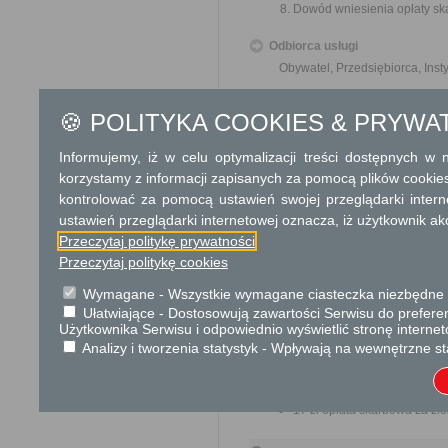
Dowód wniesienia opłaty sk
Odbiorca usługi
Obywatel, Przedsiębiorca, Insty
Termin załatwienia sprawy
🍪 POLITYKA COOKIES & PRYWA
Zgłoszenia zamiaru wykony
rozpoczęcia robót budowlanych
Informujemy, iż w celu optymalizacji treści dostępnych w
zgłoszenia, może, w drodze de
korzystamy z informacji zapisanych za pomocą plików cookie
administracji architektoniczno
kontrolować za pomocą ustawień swojej przeglądarki inter
budowlane, w razie koniecznoś
zgłaszającego, w drodze post
ustawień przeglądarki internetowej oznacza, iż użytkownik ak
przypadku ich nieuzupełnienia-
Przeczytaj politykę prywatności
mowa w ust.5c, przerywa bieg t
Przeczytaj politykę cookies
Informacja
Wymagane - Wszystkie wymagane ciasteczka niezbędne do
Ułatwiające - Dostosowują zawartości Serwisu do preferen
Dodatkowe informac
Użytkownika Serwisu i odpowiednio wyświetlić stronę interne
Analizy i tworzenia statystyk - Wpływają na wewnętrzne st
Opłata
Opłaty skarbowe w kwocie:
17 zł opłata skarbowa za z