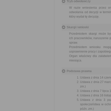
Tryb odwoławczy
W razie wniesienia przez o
odwołania od decyzji w termi
który wydał tę decyzję.
Skargi i wnioski
Przedmiotem skargi może by
ich pracowników, naruszenie p
spraw.
Przedmiotem wniosku mogą 
usprawnienie pracy i zapobieg
Organ właściwy dla załatwien
miesiąca.
Podstawa prawna
Ustawa z dnia 14 czer
Ustawa z dnia 27 marc
zm.)
Ustawa z dnia 7 lipca 
Ustawa z dnia 16 listop
Ustawa z dnia 3 paźd
społeczeństwa w ochr
późn. zm.)