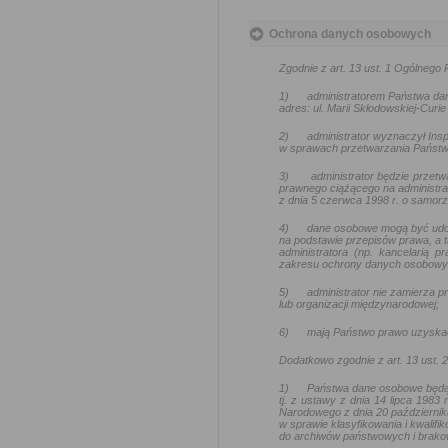
Ochrona danych osobowych
Zgodnie z art. 13 ust. 1 Ogólneg
1)
administratorem Państwa da
adres: ul. Marii Skłodowskiej-Curie
2)
administrator wyznaczył In
w sprawach przetwarzania Państw
3)
administrator będzie przetw
prawnego ciążącego na administra
z dnia 5 czerwca 1998 r. o samo
4)
dane osobowe mogą być udo
na podstawie przepisów prawa, a t
administratora (np. kancelarią
zakresu ochrony danych osobowy
5)
administrator nie zamierza
lub organizacji międzynarodowej;
6)
mają Państwo prawo uzyskać
Dodatkowo zgodnie z art. 13 ust.
1)
Państwa dane osobowe będą
tj. z ustawy z dnia 14 lipca 1983
Narodowego z dnia 20 październik
w sprawie klasyfikowania i kwalif
do archiwów państwowych i brakow