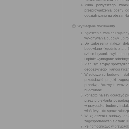
- instalowaniu krat na obie
Mimo powyższego zwolni
przeprowadzenia oceny od
oddziaływania na obszar Na
Wymagane dokumenty
Zgłoszenie zamiaru wykony
wykonywania budowy lub robó
Do zgłoszenia należy doł
budowlane (zgodnie z art. 
szkice i rysunki, wykonane
i opinie wymagane odrębnym
Plan sytuacyjny sporządzo
geodezyjnego i kartograficz
W zgłoszeniu budowy instala
przedstawić projekt zago
przeciwpożarowych wraz z 
budowlane.
Ponadto należy dołączyć pr
przez projektanta posiadaj
w przypadku budowy instala
właściwym do spraw zabezp
W zgłoszeniu budowy obiek
zagospodarowania działki l
Pełnomocnictwo w przypadku