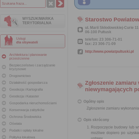
WYSZUKIWARKA
Starostwo Powiatow
TERYTORIALNA
ul. Marii Skłodowskiej-Curie 11
06-100 Pułtusk
Usługi
telefon: 23 306-71-01
dla obywateli
fax: 23 306-71-09
http://www.powiatpultuski.pl
Architektura i planowanie
przestrzenne
Bezpieczeństwo i zarządzanie
kryzysowe
Drogownictwo
Zgłoszenie zamiaru
Działalność gospodarcza
niewymagających p
Geodezja i Kartografia
Geodezja i Kataster
Ogólny opis
Gospodarka nieruchomościami
Zgłoszenie zamiaru wykonani
Konserwacja zabytków
Ochrona Środowiska
Opis skrócony
Oświata
Rozpoczęcie budowy lub wy
Podatki i opłaty lokalne
możliwe dopiero po uzyska
Polityka lokalowa
ustawy.