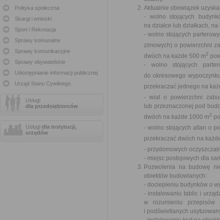
Aktualnie obowiązek uzyska
Polityka społeczna
- wolno stojących budynkó
Skargi i wnioski
na działce lub działkach, na
Sport i Rekreacja
- wolno stojących parterow
Sprawy komunalne
zimowych) o powierzchni 
Sprawy komunikacyjne
2
dwóch na każde 500 m
powi
Sprawy obywatelskie
- wolno stojących parte
Udostępnianie informacji publicznej
do okresowego wypoczynku
Urząd Stanu Cywilnego
przekraczać jednego na ka
- wiat o powierzchni za
Usługi
lub przeznaczonej pod budo
dla przedsiębiorców
2
dwóch na każde 1000 m
po
Usługi
dla instytucji,
- wolno stojących altan o 
urzędów
przekraczać dwóch na każd
- przydomowych oczyszczaln
- miejsc postojowych dla s
Pozwolenia na budowę ni
obiektów budowlanych:
- dociepleniu budynków o w
- instalowaniu tablic i ur
w rozumieniu przepisów 
i podświetlanych usytuowa