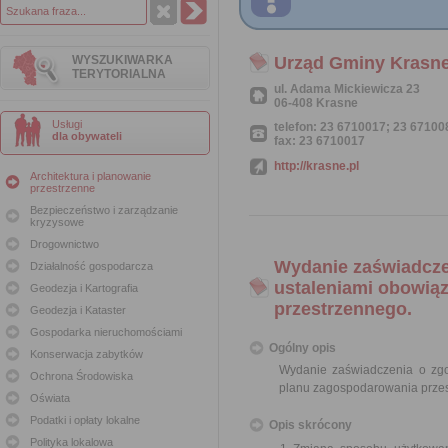
WYSZUKIWARKA
Urząd Gminy Krasn
TERYTORIALNA
ul. Adama Mickiewicza 23
06-408 Krasne
Usługi
telefon: 23 6710017; 23 67100
dla obywateli
fax: 23 6710017
http://krasne.pl
Architektura i planowanie
przestrzenne
Bezpieczeństwo i zarządzanie
kryzysowe
Drogownictwo
Wydanie zaświadcze
Działalność gospodarcza
ustaleniami obowią
Geodezja i Kartografia
przestrzennego.
Geodezja i Kataster
Gospodarka nieruchomościami
Ogólny opis
Konserwacja zabytków
Wydanie zaświadczenia o zg
Ochrona Środowiska
planu zagospodarowania prze
Oświata
Podatki i opłaty lokalne
Opis skrócony
Polityka lokalowa