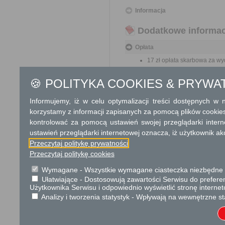
Informacja
Dodatkowe informac
Opłata
17 zł opłata skarbowa za wy
17 zł opłata skarbowa za z
🍪 POLITYKA COOKIES & PRYWA
Tryb odwoławczy
Informujemy, iż w celu optymalizacji treści dostępnych w
Na odmowę wydania zaświadc
korzystamy z informacji zapisanych za pomocą plików cookie
się w terminie 7 dni od dn
kontrolować za pomocą ustawień swojej przeglądarki inter
O zachowaniu terminu decyduje
operatora publicznego. Wniesie
ustawień przeglądarki internetowej oznacza, iż użytkownik ak
Przeczytaj politykę prywatności
Skargi i wnioski
Przeczytaj politykę cookies
Przedmiotem skargi może by
Wymagane - Wszystkie wymagane ciasteczka niezbędne do
ich pracowników, naruszenie p
Ułatwiające - Dostosowują zawartości Serwisu do preferen
spraw.
Użytkownika Serwisu i odpowiednio wyświetlić stronę interne
Przedmiotem wniosku mogą 
Analizy i tworzenia statystyk - Wpływają na wewnętrzne st
usprawnienie pracy i zapobieg
Organ właściwy dla załatwien
miesiąca.