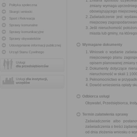
Zmiana sposobu użytkowani
Polityka społeczna
zmiany wymaga uprzedniego
obowiązującego miejscoweg
Skargi i wnioski
Zaświadczenie jest wydawa
Sport i Rekreacja
miejscowy zagospodarowani
Sprawy komunalne
Jeśli nieruchomość położon
Sprawy komunikacyjne
miasta lub gminy, na któreg
Sprawy obywatelskie
Wymagane dokumenty
Udostępnianie informacji publicznej
Wniosek o wydanie zaświa
Urząd Stanu Cywilnego
miejscowego planu zagospo
Usługi
opisem planowanej zmiany 
dla przedsiębiorców
Dokumenty dotyczące nieru
nieruchomość w skali 1:1000
Usługi
dla instytucji,
Pełnomocnictwo w przypadku
urzędów
Dowód wniesienia opłaty sk
Odbiorca usługi
Obywatel, Przedsiębiorca, Insty
Termin załatwienia sprawy
Zaświadczenie albo postan
zaświadczenia o treści żądanej
od dnia złożenia wniosku o wy