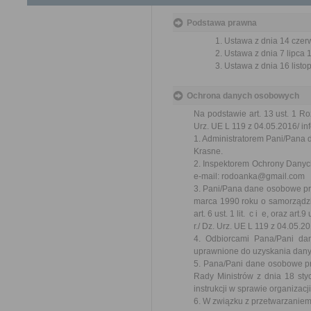
Podstawa prawna
Ustawa z dnia 14 czer
Ustawa z dnia 7 lipca 
Ustawa z dnia 16 listop
Ochrona danych osobowych
Na podstawie art. 13 ust. 1 R
Urz. UE L 119 z 04.05.2016/ inf
1. Administratorem Pani/Pana 
Krasne.
2. Inspektorem Ochrony Danych
e-mail: rodoanka@gmail.com
3. Pani/Pana dane osobowe prz
marca 1990 roku o samorządzie 
art. 6 ust. 1 lit. c i e, oraz a
r./ Dz. Urz. UE L 119 z 04.05.20
4. Odbiorcami Pana/Pani da
uprawnione do uzyskania dan
5. Pana/Pani dane osobowe p
Rady Ministrów z dnia 18 styc
instrukcji w sprawie organizac
6. W związku z przetwarzanie