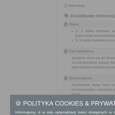
Informacja
Dodatkowe informac
Opłata
17 zł opłata skarbowa za
budownictwa mieszkaniowe
17 zł opłata skarbowa za z
Tryb odwoławczy
Zażalenie wnosi się do Samo
za pośrednictwem organu, któ
jego nadania w polskiej placó
Skargi i wnioski
Przedmiotem skargi może by
ich pracowników, naruszenie p
spraw.
Przedmiotem wniosku mogą 
🍪 POLITYKA COOKIES & PRYWA
usprawnienie pracy i zapobieg
Organ właściwy dla załatwien
Informujemy, iż w celu optymalizacji treści dostępnych w
miesiąca.