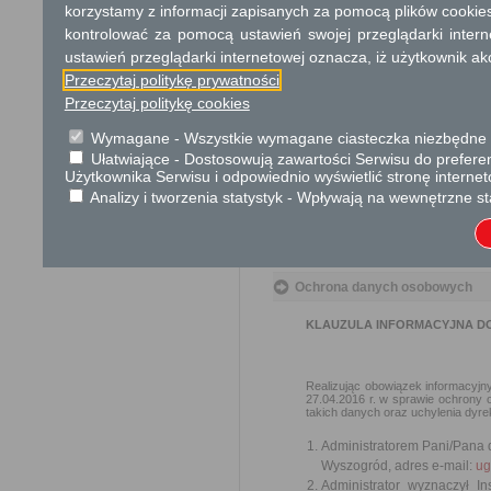
korzystamy z informacji zapisanych za pomocą plików cookie
kontrolować za pomocą ustawień swojej przeglądarki inter
Informacje dodatkowe
ustawień przeglądarki internetowej oznacza, iż użytkownik ak
Za części składowe lokalu m
Przeczytaj politykę prywatności
w granicach nieruchomości gr
Przeczytaj politykę cookies
garaż, komórka.
Wymagane - Wszystkie wymagane ciasteczka niezbędne do
Podstawa prawna
Ułatwiające - Dostosowują zawartości Serwisu do preferen
Użytkownika Serwisu i odpowiednio wyświetlić stronę interne
Ustawa z dnia 14 czer
Analizy i tworzenia statystyk - Wpływają na wewnętrzne st
Ustawa z dnia 24 czerw
Ustawa z dnia 7 lipca 
Ustawa z dnia 16 listop
Ochrona danych osobowych
KLAUZULA INFORMACYJNA D
Realizując obowiązek informacyjny
27.04.2016 r. w sprawie ochrony
takich danych oraz uchylenia dyrek
Administratorem Pani/Pana 
Wyszogród, adres e-mail:
ug
Administrator wyznaczył 