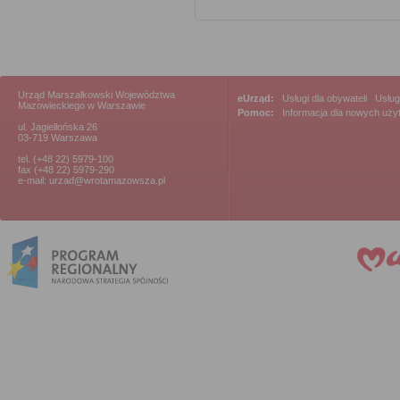
Urząd Marszałkowski Województwa
eUrząd:
Usługi dla obywateli
|
Usług
Mazowieckiego w Warszawie
Pomoc:
Informacja dla nowych uż
ul. Jagiellońska 26
03-719 Warszawa
tel. (+48 22) 5979-100
fax (+48 22) 5979-290
e-mail: urzad@wrotamazowsza.pl