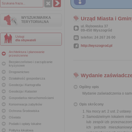
WYSZUKIWARKA
Urząd Miasta i Gmi
TERYTORIALNA
ul. Rębowska 37
09-450 Wyszogród
Usługi
telefon: 24 267 26 00
dla obywateli
http://wyszogrod.pl
Architektura i planowanie
przestrzenne
Bezpieczeństwo i zarządzanie
kryzysowe
Drogownictwo
Wydanie zaświadcze
Działalność gospodarcza
Geodezja i Kartografia
Ogólny opis
Geodezja i Kataster
Wydanie zaświadczenia o samo
Gospodarka nieruchomościami
Opis skrócony
Konserwacja zabytków
Ochrona Środowiska
Na mocy art. 2 ust. 2 ustaw
Samodzielnym lokalem miesz
Oświata
lub zespół izb przeznaczon
Podatki i opłaty lokalne
ich potrzeb mieszkaniowy
Polityka lokalowa