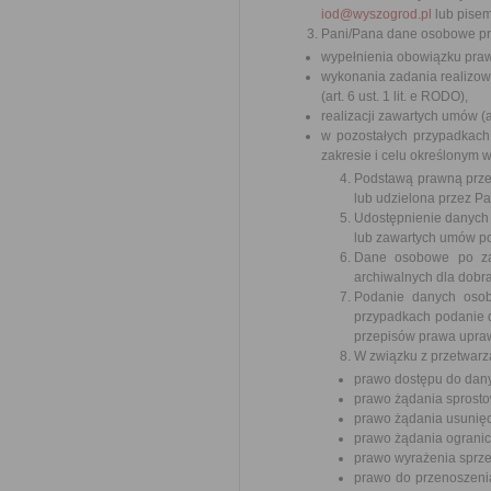
iod@wyszogrod.pl
lub pisem
Pani/Pana dane osobowe prz
wypełnienia obowiązku prawne
wykonania zadania realizow
(art. 6 ust. 1 lit. e RODO),
realizacji zawartych umów (ar
w pozostałych przypadkach
zakresie i celu określonym w t
Podstawą prawną prze
lub udzielona przez P
Udostępnienie danych
lub zawartych umów po
Dane osobowe po zak
archiwalnych dla dobr
Podanie danych osob
przypadkach podanie d
przepisów prawa upra
W związku z przetwarz
prawo dostępu do dan
prawo żądania sprost
prawo żądania usunię
prawo żądania ograni
prawo wyrażenia sprz
prawo do przenoszenia