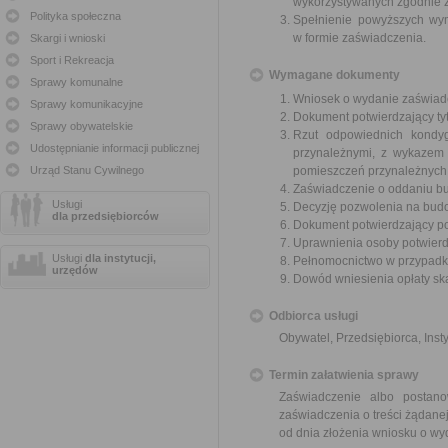
wykorzystywanych zgodnie z
Polityka społeczna
Spełnienie powyższych wym
w formie zaświadczenia.
Skargi i wnioski
Sport i Rekreacja
Wymagane dokumenty
Sprawy komunalne
Wniosek o wydanie zaświadc
Sprawy komunikacyjne
Dokument potwierdzający ty
Sprawy obywatelskie
Rzut odpowiednich kondy
Udostępnianie informacji publicznej
przynależnymi, z wykazem 
Urząd Stanu Cywilnego
pomieszczeń przynależnych 
Zaświadczenie o oddaniu b
Usługi
Decyzję pozwolenia na budo
dla przedsiębiorców
Dokument potwierdzający po
Uprawnienia osoby potwierdz
Usługi
dla instytucji,
Pełnomocnictwo w przypadku
urzędów
Dowód wniesienia opłaty sk
Odbiorca usługi
Obywatel, Przedsiębiorca, Insty
Termin załatwienia sprawy
Zaświadczenie albo postan
zaświadczenia o treści żądanej
od dnia złożenia wniosku o wy