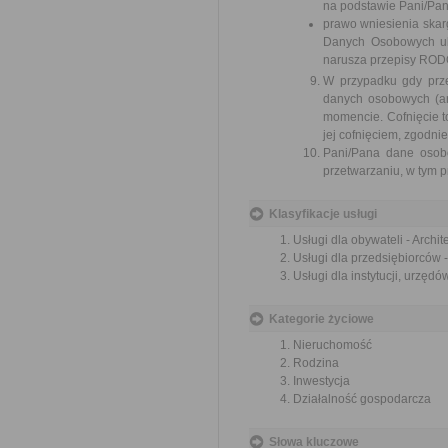
na podstawie Pani/Pan
prawo wniesienia ska
Danych Osobowych ul
narusza przepisy ROD
W przypadku gdy prz
danych osobowych (art
momencie. Cofnięcie 
jej cofnięciem, zgodn
Pani/Pana dane osob
przetwarzaniu, w tym p
Klasyfikacje usługi
Usługi dla obywateli - Archi
Usługi dla przedsiębiorców 
Usługi dla instytucji, urzęd
Kategorie życiowe
Nieruchomość
Rodzina
Inwestycja
Działalność gospodarcza
Słowa kluczowe