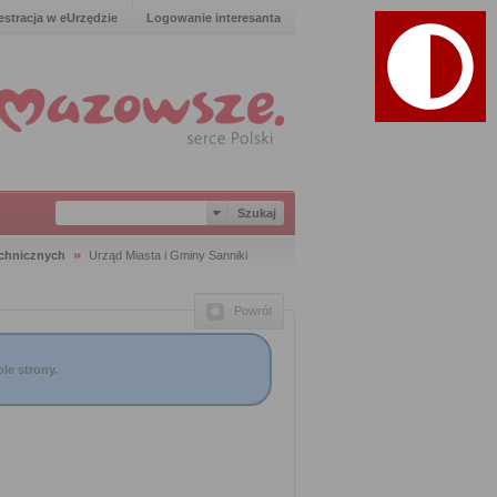
estracja w eUrzędzie
Logowanie interesanta
chnicznych
Urząd Miasta i Gminy Sanniki
Powrót
le strony.