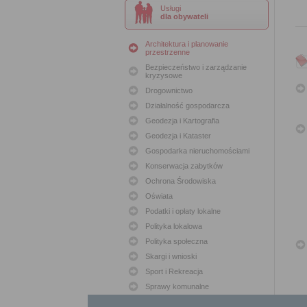
Usługi
dla obywateli
Architektura i planowanie
przestrzenne
Bezpieczeństwo i zarządzanie
kryzysowe
Drogownictwo
Działalność gospodarcza
Geodezja i Kartografia
Geodezja i Kataster
Gospodarka nieruchomościami
Konserwacja zabytków
Ochrona Środowiska
Oświata
Podatki i opłaty lokalne
Polityka lokalowa
Polityka społeczna
Skargi i wnioski
Sport i Rekreacja
Sprawy komunalne
Sprawy komunikacyjne