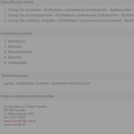
Klasyfikacje usługi
Usługi dla obywateli - Architektura i planowanie przestrzenne - Budownictwo
Usługi dla przedsiębiorców - Architektura i planowanie przestrzenne - Budow
Usługi dla instytucji, urzędów - Architektura i planowanie przestrzenne - Bud
Kategorie życiowe
Inwestycja
Budowa
Nieruchomość
Remont
Odstępstwo
Słowa kluczowe
zgoda, odstępstwo, budowa, warunków technicznych
Miejsce składania dokumentów
Urząd Miasta i Gminy Sanniki
09-540 Sanniki
ul. Warszawska 169
tel. 242777810
www.sanniki.bip.org.pl
www.sanniki.pl