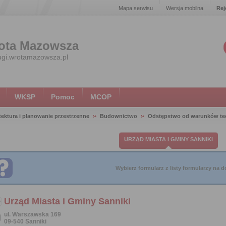
Mapa serwisu
Wersja mobilna
Rej
ota Mazowsza
ugi.wrotamazowsza.pl
WKSP
Pomoc
MCOP
tektura i planowanie przestrzenne
Budownictwo
Odstępstwo od warunków te
URZĄD MIASTA I GMINY SANNIKI
Wybierz formularz z listy formularzy na do
Urząd Miasta i Gminy Sanniki
ul. Warszawska 169
09-540 Sanniki