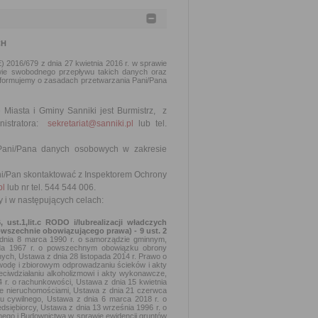
CH
2016/679 z dnia 27 kwietnia 2016 r. w sprawie
ie swobodnego przepływu takich danych oraz
nformujemy o zasadach przetwarzania Pani/Pana
Miasta i Gminy Sanniki jest Burmistrz, z
nistratora:
sekretariat@sanniki.pl
lub tel.
 Pani/Pana danych osobowych w zakresie
ni/Pan skontaktować z Inspektorem Ochrony
pl
lub nr tel. 544 544 006.
i w następujących celach:
ust.1,lit.c RODO i/lubrealizacji władczych
owszechnie obowiązującego prawa) - 9 ust. 2
dnia 8 marca 1990 r. o samorządzie gminnym,
pada 1967 r. o powszechnym obowiązku obrony
lnych, Ustawa z dnia 28 listopada 2014 r. Prawo o
wodę i zbiorowym odprowadzaniu ścieków i akty
ciwdziałaniu alkoholizmowi i akty wykonawcze,
 r. o rachunkowości, Ustawa z dnia 15 kwietnia
rce nieruchomościami, Ustawa z dnia 21 czerwca
u cywilnego, Ustawa z dnia 6 marca 2018 r. o
zedsiębiorcy, Ustawa z dnia 13 września 1996 r. o
nego i Budownictwa w sprawie ewidencji gruntów