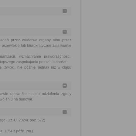
zadań przez właściwe organy albo przez
 przewlekłe lub biurokratyczne załatwianie
nizacji, wzmacnianie praworządności,
lepszego zaspokajania potrzeb ludności.
j zwłoki, nie później jednak niż w ciągu
prawie upoważnienia do udzielenia zgody
zwoleniu na budowę.
go (Dz. U. 2024r. poz. 572)
oz. 1154 z późn. zm.)