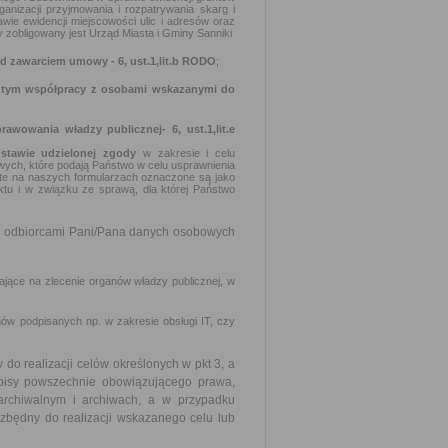
anizacji przyjmowania i rozpatrywania skarg i
awie ewidencji miejscowości ulic i adresów oraz
zobligowany jest Urząd Miasta i Gminy Sanniki
ed zawarciem umowy - 6, ust.1,lit.b RODO
;
w tym współpracy z osobami wskazanymi do
rawowania władzy publicznej-
6, ust.1,lit.e
stawie udzielonej zgody
w zakresie i celu
wych, które podają Państwo w celu usprawnienia
e te na naszych formularzach oznaczone są jako
ktu i w związku ze sprawą, dla której Państwo
 3 odbiorcami Pani/Pana danych osobowych
jące na zlecenie organów władzy publicznej, w
 podpisanych np. w zakresie obsługi IT, czy
 realizacji celów określonych w pkt 3, a
pisy powszechnie obowiązującego prawa,
archiwalnym i archiwach, a w przypadku
zbędny do realizacji wskazanego celu lub