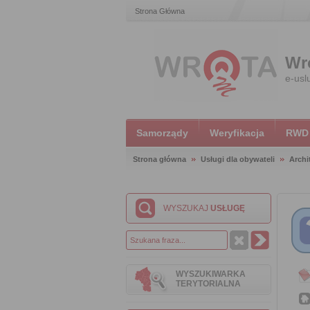
Strona Główna
Wr
e-usl
Samorządy
Weryfikacja
RWD
Strona główna
Usługi dla obywateli
Archi
WYSZUKAJ
USŁUGĘ
WYSZUKIWARKA
TERYTORIALNA