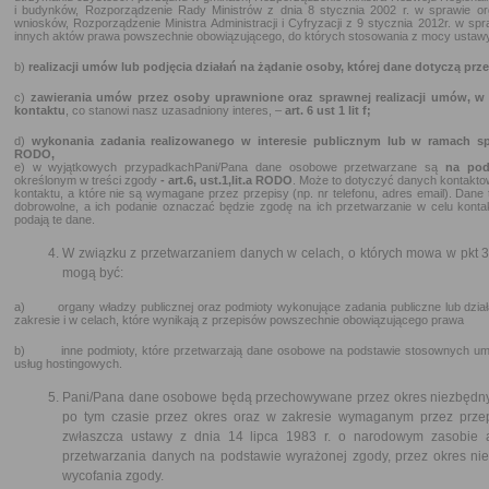
i budynków, Rozporządzenie Rady Ministrów z dnia 8 stycznia 2002 r. w sprawie org
wniosków, Rozporządzenie Ministra Administracji i Cyfryzacji z 9 stycznia 2012r. w spr
innych aktów prawa powszechnie obowiązującego, do których stosowania z mocy ustawy 
b)
realizacji umów lub podjęcia działań na żądanie osoby, której dane dotyczą prz
c)
zawierania umów przez osoby uprawnione oraz sprawnej realizacji umów, 
kontaktu
, co stanowi nasz uzasadniony interes, –
art. 6 ust 1 lit f;
d)
wykonania zadania realizowanego w interesie publicznym lub w ramach sp
RODO,
e) w wyjątkowych przypadkachPani/Pana dane osobowe przetwarzane są
na pod
określonym w treści zgody
- art.6, ust.1,lit.a RODO
. Może to dotyczyć danych kontakto
kontaktu, a które nie są wymagane przez przepisy (np. nr telefonu, adres email). Dan
dobrowolne, a ich podanie oznaczać będzie zgodę na ich przetwarzanie w celu konta
podają te dane.
W związku z przetwarzaniem danych w celach, o których mowa w pkt
mogą być:
a) organy władzy publicznej oraz podmioty wykonujące zadania publiczne lub działa
zakresie i w celach, które wynikają z przepisów powszechnie obowiązującego prawa
b) inne podmioty, które przetwarzają dane osobowe na podstawie stosownych umów
usług hostingowych.
Pani/Pana dane osobowe będą przechowywane przez okres niezbędny do
po tym czasie przez okres oraz w zakresie wymaganym przez prze
zwłaszcza ustawy z dnia 14 lipca 1983 r. o narodowym zasobie 
przetwarzania danych na podstawie wyrażonej zgody, przez okres nie
wycofania zgody.