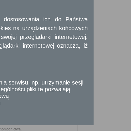
iu do obiektów budowlanych wpisanych
szarze objętych ochroną konserwatorską.
 i dostosowania ich do Państwa
.
okies na urządzeniach końcowych
szczenia stosownej opłaty.
ojej przeglądarki internetowej.
ądarki internetowej oznacza, iż
 powinno być wydane w ciągu miesiąca
 serwisu, np. utrzymanie sesji
. U. 2024r. poz. 572)
gólności pliki te pozwalają
tową
54 z późn. zm.)
n
łnomocnictwa.