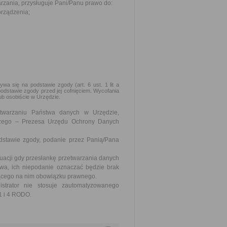
zania, przysługuje Pani/Panu prawo do:
orządzenia;
 się na podstawie zgody (art. 6 ust. 1 lit a
dstawie zgody przed jej cofnięciem. Wycofania
ub osobiście w Urzędzie.
twarzaniu Państwa danych w Urzędzie,
rczego – Prezesa Urzędu Ochrony Danych
dstawie zgody, podanie przez Panią/Pana
acji gdy przesłankę przetwarzania danych
wa, ich niepodanie oznaczać będzie brak
żącego na nim obowiązku prawnego.
strator nie stosuje zautomatyzowanego
 1 i 4 RODO.