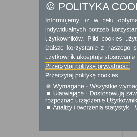
🍪 POLITYKA CO
Sprawy obywatelskie
Udostępnianie informacji publicznej
Urząd Stanu Cywilnego
Informujemy, iż w celu optyma
indywidualnych potrzeb korzyst
Usługi
dla przedsiębiorców
użytkowników. Pliki cookies uż
Usługi
dla instytucji,
Dalsze korzystanie z naszego s
urzędów
użytkownik akceptuje stosowanie 
Przeczytaj politykę prywatności
Przeczytaj politykę cookies
Wymagane - Wszystkie wymagan
Ułatwiające - Dostosowują zawa
rozpoznać urządzenie Użytkownika
Analizy i tworzenia statystyk 