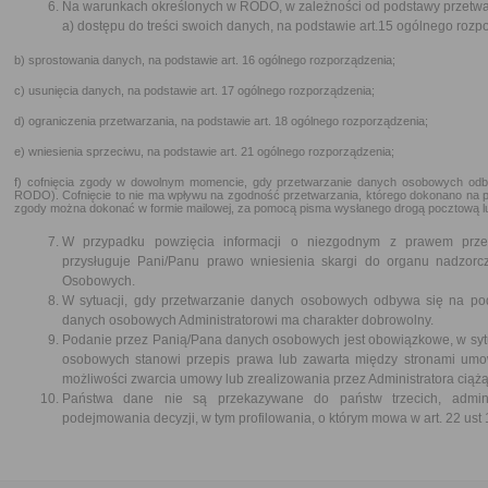
Na warunkach określonych w RODO, w zależności od podstawy przetwar
a) dostępu do treści swoich danych, na podstawie art.15 ogólnego rozp
b) sprostowania danych, na podstawie art. 16 ogólnego rozporządzenia;
c) usunięcia danych, na podstawie art. 17 ogólnego rozporządzenia;
d) ograniczenia przetwarzania, na podstawie art. 18 ogólnego rozporządzenia;
e) wniesienia sprzeciwu, na podstawie art. 21 ogólnego rozporządzenia;
f) cofnięcia zgody w dowolnym momencie, gdy przetwarzanie danych osobowych odbywa
RODO). Cofnięcie to nie ma wpływu na zgodność przetwarzania, którego dokonano na po
zgody można dokonać w formie mailowej, za pomocą pisma wysłanego drogą pocztową l
W przypadku powzięcia informacji o niezgodnym z prawem prze
przysługuje Pani/Panu prawo wniesienia skargi do organu nadzo
Osobowych.
W sytuacji, gdy przetwarzanie danych osobowych odbywa się na po
danych osobowych Administratorowi ma charakter dobrowolny.
Podanie przez Panią/Pana danych osobowych jest obowiązkowe, w sytu
osobowych stanowi przepis prawa lub zawarta między stronami umo
możliwości zwarcia umowy lub zrealizowania przez Administratora cią
Państwa dane nie są przekazywane do państw trzecich, admini
podejmowania decyzji, w tym profilowania, o którym mowa w art. 22 ust