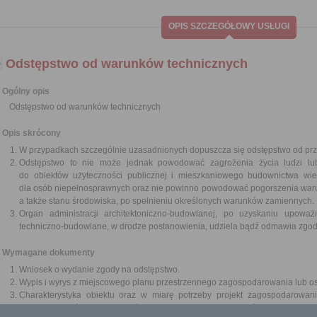
OPIS SZCZEGÓŁOWY USŁUGI
Odstępstwo od warunków technicznych
Ogólny opis
Odstępstwo od warunków technicznych
Opis skrócony
W przypadkach szczególnie uzasadnionych dopuszcza się odstępstwo od pr
Odstępstwo to nie może jednak powodować zagrożenia życia ludzi lu
do obiektów użyteczności publicznej i mieszkaniowego budownictwa wie
dla osób niepełnosprawnych oraz nie powinno powodować pogorszenia waru
a także stanu środowiska, po spełnieniu określonych warunków zamiennych.
Organ administracji architektoniczno-budowlanej, po uzyskaniu upoważn
techniczno-budowlane, w drodze postanowienia, udziela bądź odmawia zgod
Wymagane dokumenty
Wniosek o wydanie zgody na odstępstwo.
Wypis i wyrys z miejscowego planu przestrzennego zagospodarowania lub o
Charakterystyka obiektu oraz w miarę potrzeby projekt zagospodarowania
mogłoby mieć wpływ na środowisko lub nieruchomości sąsiednie r