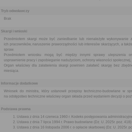
Tryb odwoławczy
Brak
Skargi i wnioski
Przedmiotem skargi może być zaniedbanie lub nienależyte wykonywanie 
ich pracowników, naruszenie praworządności lub interesów skarżących, a także
spraw.
Przedmiotem wniosku mogą być między innymi sprawy ulepszenia orga
usprawnienie pracy i zapobieganie nadużyciom, ochrony własności społecznej, 
Organ właściwy dla załatwienia skargi powinien załatwić skargę bez zbędne
miesiąca.
Informacje dodatkowe
Wniosek do ministra, który ustanowił przepisy techniczno-budowlane w s
na odstępstwo techniczne właściwy organ składa przed wydaniem decyzji o po
Podstawa prawna
Ustawa z dnia 14 czerwca 1960 r. Kodeks postępowania administracyjne
Ustawa z dnia 7 lipca 1994 r. Prawo budowlane (Dz. U. 2025r. poz. 418)
Ustawa z dnia 16 listopada 2006 r. o opłacie skarbowej (Dz. U. 2025r. p