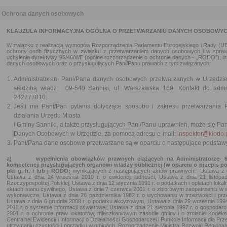
Ochrona danych osobowych
KLAUZULA INFORMACYJNA OGÓLNA O PRZETWARZANIU DANYCH OSOBOWY
W związku z realizacją wymogów Rozporządzenia Parlamentu Europejskiego i Rady (UE) 
ochrony osób fizycznych w związku z przetwarzaniem danych osobowych i w spraw
uchylenia dyrektywy 95/46/WE (ogólne rozporządzenie o ochronie danych - „RODO”), i
danych osobowych oraz o przysługujących Pani/Panu prawach z tym związanych:
Administratorem Pani/Pana danych osobowych przetwarzanych w Urzędzie 
siedzibą władz: 09-540 Sanniki, ul. Warszawska 169. Kontakt do admi
242777810.
Jeśli ma Pani/Pan pytania dotyczące sposobu i zakresu przetwarzania
działania Urzędu Miasta
i Gminy Sanniki, a także przysługujących Pani/Panu uprawnień, może się Pa
Danych Osobowych w Urzędzie, za pomocą adresu e-mail:
inspektor@kiodo.
Pani/Pana dane osobowe przetwarzane są w oparciu o następujące podstawy 
a)
wypełnienia obowiązków prawnych ciążących na Administratorze- 6, 
kompetencji przysługujących organowi władzy publicznej (w oparciu o przepis p
pkt g, h, i lub j RODO;
wynikających z następujących aktów prawnych: Ustawa z 
Ustawa z dnia 24 września 2010 r. o ewidencji ludności, Ustawa z dnia 21 listo
Rzeczypospolitej Polskiej, Ustawa z dnia 12 stycznia 1991 r. o podatkach i opłatach loka
aktach stanu cywilnego, Ustawa z dnia 7 czerwca 2001 r. o zbiorowym zaopatrzeniu w 
wykonawcze, Ustawa z dnia 26 października 1982 r. o wychowaniu w trzeźwości i prze
Ustawa z dnia 6 grudnia 2008 r. o podatku akcyzowym, Ustawa z dnia 29 września 1994
2011 r. o systemie informacji oświatowej, Ustawa z dnia 21 sierpnia 1997 r. o gospoda
2001 r. o ochronie praw lokatorów, mieszkaniowym zasobie gminy i o zmianie Kodeks
Centralnej Ewidencji i Informacji o Działalności Gospodarczej i Punkcie Informacji dla Pr
utrzymaniu czystości i porządku w gminach, Rozporządzenie Ministra Rozwoju Regional