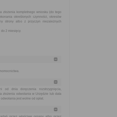
ia złożenia kompletnego wniosku (do tego
okonania określonych czynności, okresów
y strony albo z przyczyn niezależnych
do 2 miesięcy.
łnomocnictwa.
od dnia doręczenia rozstrzygnięcia,
a złożenia odwołania w Urzędzie lub data
odwołania jest wolne od opłat.
zadań przez właściwe organy albo przez