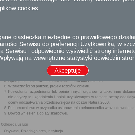
W przypadku rozbiórki mającej na celu usunięcie bezpośredniego zagrożenia
plików cookies.
zabezpieczające i rozbiórkowe mogą się rozpocząć przed uzyskani
ich zgłoszeniem. Nie zwalnia to jednak od obowiązku niezwłocznego złożenia
Pozwolenie na rozbiórkę obiektu budowlanego wpisanego do rejestru zabyt
Generalnego Konserwatora Zabytków działającego w imieniu ministra 
dziedzictwa narodowego o skreśleniu tego obiektu z rejestru zabytków.
Wykonanie rozbiórki innych niż wyżej wymienione obiektów budowlany
e ciasteczka niezbędne do prawidłowego działania
na rozbiórkę.
rtości Serwisu do preferencji Użytkownika, w szcze
 Serwisu i odpowiednio wyświetlić stronę interne
Wymagane dokumenty
- Wpływają na wewnętrzne statystyki odwiedzin stro
Wniosek o wydanie decyzji o pozwoleniu na rozbiórkę.
Zgoda właściciela obiektu, jeżeli nie jest nim wnioskodawca.
Akceptuję
Szkic usytuowania obiektu budowlanego.
Opis zakresu i sposobu prowadzenia robót rozbiórkowych.
Opis sposobu zapewnienia bezpieczeństwa ludzi i mienia.
W zależności od potrzeb, projekt rozbiórki obiektu.
Pozwolenia, uzgodnienia lub opinie innych organów, a także inne dokum
nie dotyczy to uzgodnienia i opinii uzyskiwanych w ramach oceny oddział
oceny oddziaływania przedsięwzięcia na obszar Natura 2000.
Pełnomocnictwo w przypadku ustanowienia pełnomocnika wraz z dowodem ui
Dowód wniesienia opłaty skarbowej.
Odbiorca usługi
Obywatel, Przedsiębiorca, Instytucja