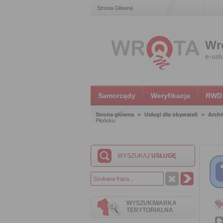
Strona Główna
Wr
e-usl
Samorządy
Weryfikacja
RWD
Strona główna
Usługi dla obywateli
Archi
Płońsku
WYSZUKAJ
USŁUGĘ
WYSZUKIWARKA
TERYTORIALNA