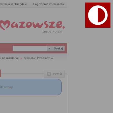
estracja w eUrzędzie
Logowanie interesanta
u na rozbiórkę
Starostwo Powiatowe w
Powrót
le strony.