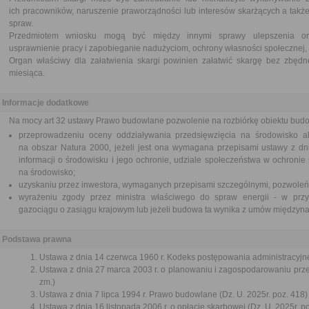
ich pracowników, naruszenie praworządności lub interesów skarżących a także
spraw.
Przedmiotem wniosku mogą być między innymi sprawy ulepszenia orga
usprawnienie pracy i zapobieganie nadużyciom, ochrony własności społecznej, 
Organ właściwy dla załatwienia skargi powinien załatwić skargę bez zbędne
miesiąca.
Informacje dodatkowe
Na mocy art 32 ustawy Prawo budowlane pozwolenie na rozbiórkę obiektu bu
przeprowadzeniu oceny oddziaływania przedsięwzięcia na środowisko al
na obszar Natura 2000, jeżeli jest ona wymagana przepisami ustawy z dni
informacji o środowisku i jego ochronie, udziale społeczeństwa w ochroni
na środowisko;
uzyskaniu przez inwestora, wymaganych przepisami szczególnymi, pozwoleń,
wyrażeniu zgody przez ministra właściwego do spraw energii - w prz
gazociągu o zasiągu krajowym lub jeżeli budowa ta wynika z umów międzyn
Podstawa prawna
Ustawa z dnia 14 czerwca 1960 r. Kodeks postępowania administracyjne
Ustawa z dnia 27 marca 2003 r. o planowaniu i zagospodarowaniu przes
zm.)
Ustawa z dnia 7 lipca 1994 r. Prawo budowlane (Dz. U. 2025r. poz. 418)
Ustawa z dnia 16 listopada 2006 r. o opłacie skarbowej (Dz. U. 2025r. p