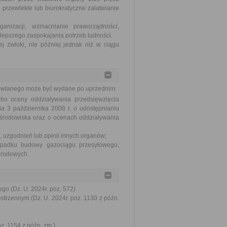
 przewlekłe lub biurokratyczne załatwianie
nizacji, wzmacnianie praworządności,
lepszego zaspokajania potrzeb ludności.
j zwłoki, nie później jednak niż w ciągu
dowlanego może być wydane po uprzednim:
bo oceny oddziaływania przedsięwzięcia
a 3 października 2008 r. o udostępnianiu
e środowiska oraz o ocenach oddziaływania
 uzgodnień lub opinii innych organów;
ypadku budowy gazociągu przesyłowego,
arodowych.
go (Dz. U. 2024r. poz. 572)
trzennym (Dz. U. 2024r. poz. 1130 z późn.
oz. 1154 z późn. zm.)