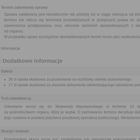
Termin załatwienia sprawy
Sprawa załatwiana jest niezwłocznie nie później niż w ciągu miesiąca od dn
terminu nie wlicza się terminów przewidzianych w przepisach prawa do d
zawieszenia postępowania oraz okresów opóźnień spowodowanych z win
od organu).
W przypadku spraw szczególnie skomplikowanych termin może ulec wydłużeniu 
Informacja
Dodatkowe informacje
Opłata
36 zł opłata skarbowa za pozwolenie na rozbiórkę obiektu budowlanego.
17 zł opłata skarbowa za złożenie dokumentu stwierdzającego udzielenie pe
Tryb odwoławczy
Odwołanie wnosi się do Wojewody Mazowieckiego w terminie 14 dni 
za pośrednictwem organu, który je wydał. O zachowaniu terminu decyduje dat
jego nadania w polskiej placówce pocztowej operatora publicznego. Wniesienie 
Skargi i wnioski
Przedmiotem skargi może być zaniedbanie lub nienależyte wykonywanie 