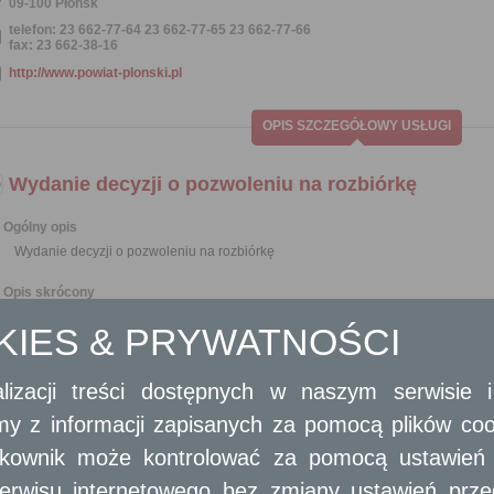
09-100 Płońsk
telefon: 23 662-77-64 23 662-77-65 23 662-77-66
fax: 23 662-38-16
http://www.powiat-plonski.pl
OPIS SZCZEGÓŁOWY USŁUGI
Wydanie decyzji o pozwoleniu na rozbiórkę
Ogólny opis
Wydanie decyzji o pozwoleniu na rozbiórkę
Opis skrócony
Decyzja o pozwoleniu na rozbiórkę wydawana jest na wniosek inwestora.
OKIES & PRYWATNOŚCI
Zgodnie z art. 31 ustawy Prawo budowlane pozwolenia nie wymaga rozbiórka
budynków i budowli - niewpisanych do rejestru zabytków oraz 
wysokości poniżej 8 m, jeżeli ich odległość od granicy działki jest ni
lizacji treści dostępnych w naszym serwisie
obiektów i urządzeń budowlanych, na budowę których nie jest
amy z informacji zapisanych za pomocą plików co
nie podlegają ochronie jako zabytki.
Rozbiórka obiektów budowlanych, o których wyżej mowa wymaga uprzedn
ytkownik może kontrolować za pomocą ustawień sw
architektoniczno-budowlanej, w którym należy określić rodzaj, zakres i sposó
W wypadki zamiaru rozbiórki takich obiektów wymagane jest jedynie uprzed
erwisu internetowego bez zmiany ustawień przegl