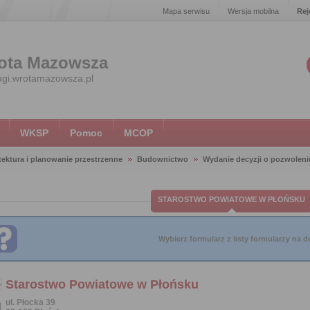
Mapa serwisu
Wersja mobilna
Rej
ota Mazowsza
ugi.wrotamazowsza.pl
WKSP
Pomoc
MCOP
tektura i planowanie przestrzenne
Budownictwo
Wydanie decyzji o pozwoleni
STAROSTWO POWIATOWE W PŁOŃSKU
Wybierz formularz z listy formularzy na do
Starostwo Powiatowe w Płońsku
ul. Płocka 39