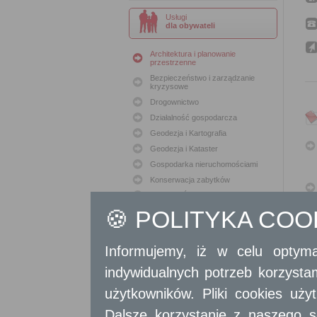
Usługi
dla obywateli
Architektura i planowanie
przestrzenne
Bezpieczeństwo i zarządzanie
kryzysowe
Drogownictwo
Działalność gospodarcza
Geodezja i Kartografia
Geodezja i Kataster
Gospodarka nieruchomościami
Konserwacja zabytków
Ochrona Środowiska
🍪 POLITYKA CO
Oświata
Podatki i opłaty lokalne
Polityka lokalowa
Informujemy, iż w celu optyma
Polityka społeczna
indywidualnych potrzeb korzyst
Skargi i wnioski
Sport i Rekreacja
użytkowników. Pliki cookies uż
Sprawy komunalne
Dalsze korzystanie z naszego s