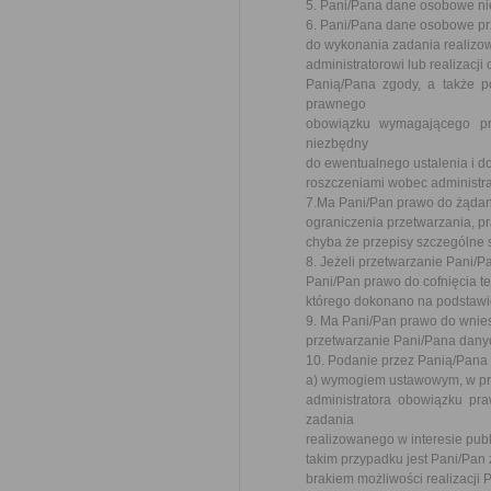
5. Pani/Pana dane osobowe ni
6. Pani/Pana dane osobowe prz
do wykonania zadania realizo
administratorowi lub realizacji
Panią/Pana zgody, a także p
prawnego
obowiązku wymagającego prz
niezbędny
do ewentualnego ustalenia i d
roszczeniami wobec administra
7.Ma Pani/Pan prawo do żądani
ograniczenia przetwarzania, p
chyba że przepisy szczególne 
8. Jeżeli przetwarzanie Pani
Pani/Pan prawo do cofnięcia 
którego dokonano na podstawie
9. Ma Pani/Pan prawo do wnie
przetwarzanie Pani/Pana dany
10. Podanie przez Panią/Pana
a) wymogiem ustawowym, w przy
administratora obowiązku pr
zadania
realizowanego w interesie pub
takim przypadku jest Pani/Pan
brakiem możliwości realizacji