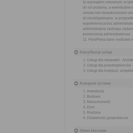
b) wymogiem umownym, w tym 
do ich podania, a ewentualne
umowy lub niewykonaniem umo
d) nieobligatoryjne, w przypadk
wypełnienia przez administrat
administratora żadnego zadani
powierzonej administratorowi.
11. Pani/Pana dane osobowe n
Klasyfikacje usługi
Usługi dla obywateli - Archi
Usługi dla przedsiębiorców 
Usługi dla instytucji, urzęd
Kategorie życiowe
Inwestycja
Budowa
Nieruchomość
Dom
Rodzina
Działalność gospodarcza
Słowa kluczowe