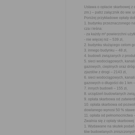
Ustawa o opłacie skarbowej z dn
zm.) – patrz załącznik do ww. u
Poniżej przykładowe opłaty do
1. budynku przeznaczonego na 
cza i leśna:
- za każdy m² powierzchni użytk
- nie więcej niż – 539 zł,
2. budynku służącego celom g
3. innego budynku – 48 zł,
4. budowli związanych z produk
5. sieci wodociągowych, kanal
gazowych, cieplnych oraz dróg
zjazdów z drogi – 2143 zł,
6. sieci wodociągowych, kanal
gazowych o długości do 1 km –
7. innych budowli – 155 zł,
8. urządzeń budowlanych zwią
9. opłata skarbowa od zatwierd
10. opłata skarbowa od pozwo
dowlanego wynosi 50 % stawek
11. opłata od pełnomocnictwa –
Zwalnia się z opłaty skarbowe
1. Wydawane na skutek podań
tów budowlanych zniszczonych