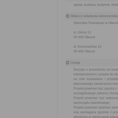
zgoda, budowa, budynek, obie
Miejsce składania dokumentów
Starostwo Powiatowe w Otwoc
ul. Górna 13
05-400 Otwock
ul. Komunardów 10
05-400 Otwock
Uwagi
Decyzja o pozwoleniu na bud
oświadczeniem o prawie do d
na cele budowlane i projekt
planowanego zamierzenia inwe
Projekt powinien być zgodny z
szczegółowego zakresu i formy 
Projekt powinien być wykona
samorządu zawodowego.
Projekt powinien spełniać wym
ona wymagana zgodnie z prze
określone w miejscowym plani