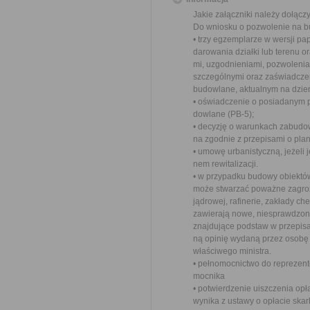
Jakie załączniki należy dołącz
Do wniosku o pozwolenie na b
• trzy egzemplarze w wersji pa
darowania działki lub terenu o
mi, uzgodnieniami, pozwoleni
szczególnymi oraz zaświadczen
budowlane, aktualnym na dzień
• oświadczenie o posiadanym 
dowlane (PB-5);
• decyzję o warunkach zabudow
na zgodnie z przepisami o pl
• umowę urbanistyczną, jeżeli
nem rewitalizacji.
• w przypadku budowy obiektó
może stwarzać poważne zagroże
jądrowej, rafinerie, zakłady c
zawierają nowe, niesprawdzone
znajdujące podstaw w przepisac
ną opinię wydaną przez osobę 
właściwego ministra.
• pełnomocnictwo do reprezento
mocnika
• potwierdzenie uiszczenia opła
wynika z ustawy o opłacie ska