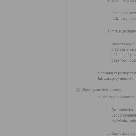
zbiorników bez
altan działko
rodzinnych og
miejsc postoj
tymczasowych 
przeniesienia 
później niż p
basenów i ocz
Stronami w postępowan
lub zarządcy nierucho
Wymagane dokumenty
Wniosek o wydanie 
Do wniosku n
uzgodnieniam
zaświadczeniem
Oświadczenie 