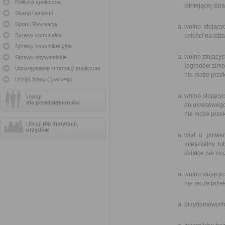
Polityka społeczna
istniejącej dzia
Skargi i wnioski
Sport i Rekreacja
wolno stojący
Sprawy komunalne
całości na dzi
Sprawy komunikacyjne
wolno stojący
Sprawy obywatelskie
(ogrodów zimo
Udostępnianie informacji publicznej
nie może prze
Urząd Stanu Cywilnego
wolno stojący
Usługi
dla przedsiębiorców
do okresowego
nie może przek
Usługi
dla instytucji,
urzędów
wiat o powie
mieszkalny lu
działce nie mo
wolno stojącyc
nie może prze
przydomowych 