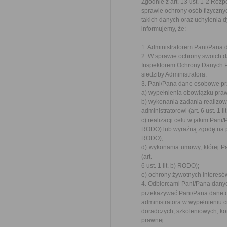
Zgodnie z art. 13 ust. 1-2 Roz
sprawie ochrony osób fizyczn
takich danych oraz uchylenia 
informujemy, że:
1. Administratorem Pani/Pana 
2. W sprawie ochrony swoich 
Inspektorem Ochrony Danych Pa
siedziby Administratora.
3. Pani/Pana dane osobowe pr
a) wypełnienia obowiązku prawn
b) wykonania zadania realizo
administratorowi (art. 6 ust. 1 l
c) realizacji celu w jakim Pani
RODO) lub wyraźną zgodę na prz
RODO);
d) wykonania umowy, której P
(art.
6 ust. 1 lit. b) RODO);
e) ochrony żywotnych interesów 
4. Odbiorcami Pani/Pana danyc
przekazywać Pani/Pana dane o
administratora w wypełnieniu 
doradczych, szkoleniowych, ko
prawnej.