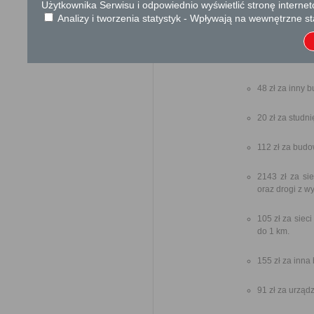
od rodzaju inwestycji:
Użytkownika Serwisu i odpowiednio wyświetlić stronę interne
1 zł za każdy 
Analizy i tworzenia statystyk - Wpływają na wewnętrzne st
na prowadzenie
14 zł za budy
48 zł za inny 
20 zł za studn
112 zł za budo
2143 zł za si
oraz drogi z w
105 zł za siec
do 1 km.
155 zł za inna
91 zł za urzą