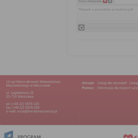
Nazwa dokumentu
Wniosek o pozwolenie na budowe.pdf
Urząd Marszałkowski Województwa
eUrząd:
Usługi dla obywateli
|
Usług
Mazowieckiego w Warszawie
Pomoc:
Informacja dla nowych uż
ul. Jagiellońska 26
03-719 Warszawa
tel. (+48 22) 5979-100
fax (+48 22) 5979-290
e-mail: urzad@wrotamazowsza.pl