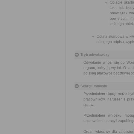
Opłacie skarb
lokal lub bud
obowiązek wni
powierzchni mi
każdego obiek
Opłata skarbowa w kwo
albo jego odpisu, wypis
Tryb odwoławczy
Odwołanie wnosi się do Woje
organu, który ją wydał. O za
polskiej placówce pocztowej op
Skargi i wnioski
Przedmiotem skargi może być
pracowników, naruszenie praw
spraw.
Przedmiotem wniosku mogą 
usprawnienie pracy i zapobieg
Organ właściwy dla załatwien