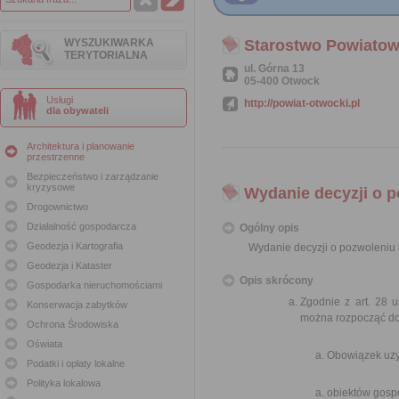
WYSZUKIWARKA
Starostwo Powiato
TERYTORIALNA
ul. Górna 13
05-400 Otwock
Usługi
http://powiat-otwocki.pl
dla obywateli
Architektura i planowanie
przestrzenne
Bezpieczeństwo i zarządzanie
kryzysowe
Wydanie decyzji o 
Drogownictwo
Działalność gospodarcza
Ogólny opis
Geodezja i Kartografia
Wydanie decyzji o pozwoleniu
Geodezja i Kataster
Opis skrócony
Gospodarka nieruchomościami
Zgodnie z art. 28 
Konserwacja zabytków
można rozpocząć do
Ochrona Środowiska
Oświata
Obowiązek uzy
Podatki i opłaty lokalne
Polityka lokalowa
obiektów gosp