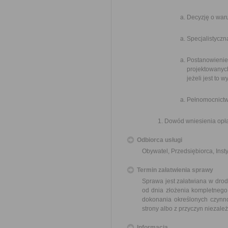
Decyzję o war
Specjalistyczn
Postanowieni
projektowanyc
jeżeli jest to
Pełnomocnictw
Dowód wniesienia opła
Odbiorca usługi
Obywatel, Przedsiębiorca, Insty
Termin załatwienia sprawy
Sprawa jest załatwiana w drodz
od dnia złożenia kompletnego
dokonania określonych czynn
strony albo z przyczyn niezale
Informacja