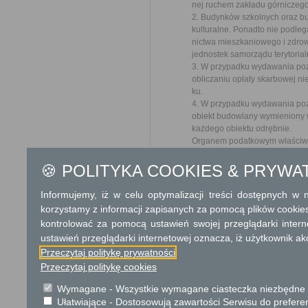
nej ruchem zakładu górniczego
2. Budynków szkolnych oraz b
kulturalne. Ponadto nie podle
nictwa mieszkaniowego i zdrow
jednostek samorządu terytoria
3. W przypadku wydawania poz
obliczaniu opłaty skarbowej ni
ku.
4. W przypadku wydawania poz
obiekt budowlany wymieniony w
każdego obiektu odrębnie.
Organem podatkowym właściwym
Otwocka
URZĄD MIASTA OTWOCKA
🍪 POLITYKA COOKIES & PRYWA
Bank Spółdzielczy w Otwocku
rachunek do wpłat z tytułu opł
Informujemy, iż w celu optymalizacji treści dostępnych w
89 8001 0005 2001 0007 9875
korzystamy z informacji zapisanych za pomocą plików cookie
kontrolować za pomocą ustawień swojej przeglądarki inter
Dodatkowe informac
ustawień przeglądarki internetowej oznacza, iż użytkownik ak
Opłata
Przeczytaj politykę prywatności
Przeczytaj politykę cookies
Opłaty skarbowe w kwocie:
47 zł za zatwierdzenie proj
Wymagane - Wszystkie wymagane ciasteczka niezbędne do
oraz opłatę za pozwolenie n
Ułatwiające - Dostosowują zawartości Serwisu do preferen