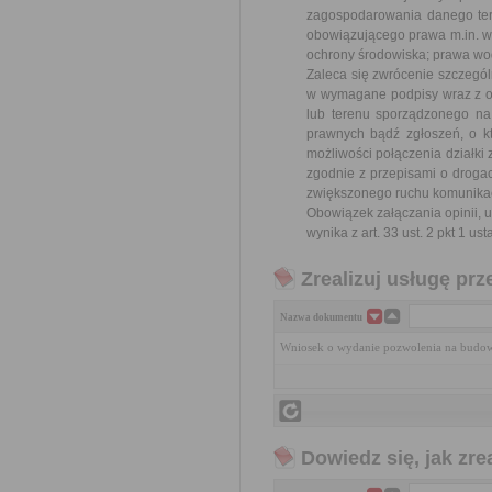
zagospodarowania danego teren
obowiązującego prawa m.in. wy
ochrony środowiska; prawa w
Zaleca się zwrócenie szczegó
w wymagane podpisy wraz z opa
lub terenu sporządzonego n
prawnych bądź zgłoszeń, o k
możliwości połączenia działki 
zgodnie z przepisami o drogac
zwiększonego ruchu komunikac
Obowiązek załączania opinii,
wynika z art. 33 ust. 2 pkt 1 
Zrealizuj usługę prz
Nazwa dokumentu
Wniosek o wydanie pozwolenia na budo
Dowiedz się, jak zr