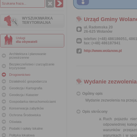
WYSZUKIWARKA
Urząd Gminy Wola
TERYTORIALNA
ul. Radomska 20
26-625 Wolanów
Usługi
telefon: (+48) 486186051, 48
dla obywateli
fax: (+48) 486187941
http://www.wolanow.pl
Architektura i planowanie
przestrzenne
Bezpieczeństwo i zarządzanie
kryzysowe
Drogownictwo
Wydanie zezwolenia n
Działalność gospodarcza
Geodezja i Kartografia
Ogólny opis
Geodezja i Kataster
Wydanie zezwolenia na przejazd
Gospodarka nieruchomościami
Konserwacja zabytków
Opis skrócony
Ochrona Środowiska
Ruch pojazdu nie
Oświata
odpowiedniej kateg
Podatki i opłaty lokalne
warunków przejaz
Polityka lokalowa
warunkach i w spo