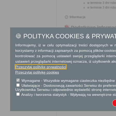
w terminie 3 dni rob
w terminie 3 dni rob
Informacja
Dodatkowe informac
🍪 POLITYKA COOKIES & PRYWA
Opłata
Opłata zależna jest od term
Informujemy, iż w celu optymalizacji treści dostępnych w
dla kat. I:
korzystamy z informacji zapisanych za pomocą plików cookie
50 zł zezwo
kontrolować za pomocą ustawień swojej przeglądarki inter
100 zł zezw
ustawień przeglądarki internetowej oznacza, iż użytkownik ak
200 zł zezw
Przeczytaj politykę prywatności
dla kat. II:
Przeczytaj politykę cookies
100 zł zezw
dla kat. III:
Wymagane - Wszystkie wymagane ciasteczka niezbędne do
200 zł zezw
Ułatwiające - Dostosowują zawartości Serwisu do preferen
Użytkownika Serwisu i odpowiednio wyświetlić stronę interne
400 zł zezw
1200 zł zez
Analizy i tworzenia statystyk - Wpływają na wewnętrzne st
2000 zł zez
Opłata skarbowa w kwocie 1
jego odpisu, wypisu lub kopii