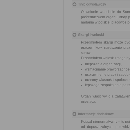
Tryb odwoławczy
Odwołanie wnosi się do Sam
pośrednictwem organu, który j
nadania w polskiej placówce p
Skargi i wnioski
Przedmiotem skargi może być
pracowników, naruszenie praw
spraw.
Przedmiotem wniosku mogą by
ulepszenia organizacji,
wzmacnianie praworządnośc
usprawnienie pracy i zapob
ochrony własności społeczne
lepszego zaspokajania potrz
Organ właściwy dla załatwien
miesiąca.
Informacje dodatkowe
Pojazd nienormatywny – to poj
od dopuszczalnych, przewidz