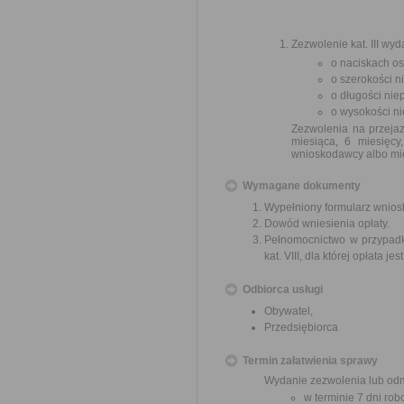
Zezwolenie kat. III wy
o naciskach os
o szerokości n
o długości nie
o wysokości ni
Zezwolenia na przeja
miesiąca, 6 miesięc
wnioskodawcy albo mie
Wymagane dokumenty
Wypełniony formularz wnios
Dowód wniesienia opłaty.
Pełnomocnictwo w przypadk
kat. VIII, dla której opłata j
Odbiorca usługi
Obywatel,
Przedsiębiorca
Termin załatwienia sprawy
Wydanie zezwolenia lub odm
w terminie 7 dni rob