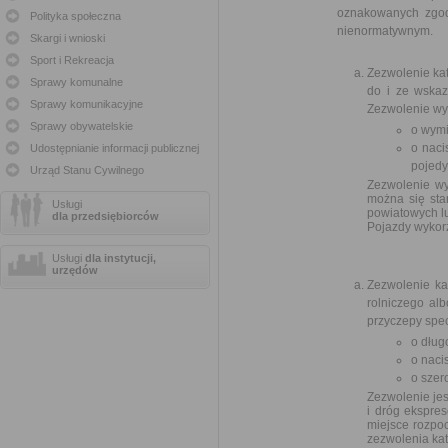
oznakowanych zgodn
Polityka społeczna
nienormatywnym.
Skargi i wnioski
Sport i Rekreacja
Zezwolenie ka
Sprawy komunalne
do i ze wska
Sprawy komunikacyjne
Zezwolenie wy
Sprawy obywatelskie
o wymi
o naci
Udostępnianie informacji publicznej
pojedy
Urząd Stanu Cywilnego
Zezwolenie wy
można się sta
Usługi
powiatowych lu
dla przedsiębiorców
Pojazdy wykorz
Usługi
dla instytucji,
urzędów
Zezwolenie ka
rolniczego al
przyczepy spec
o dług
o naci
o szer
Zezwolenie je
i dróg ekspre
miejsce rozpo
zezwolenia kat