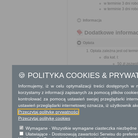
w terminie 3 dni rob
w terminie 3 dni rob
Informacja
Dodatkowe informac
Opłata
Opłata zależna jest od term
dla kat. I:
50 zł zezwo
100 zł zezw
🍪 POLITYKA COOKIES & PRYWA
200 zł zezw
dla kat. II:
Informujemy, iż w celu optymalizacji treści dostępnych w
100 zł zezw
korzystamy z informacji zapisanych za pomocą plików cookie
dla kat. III:
kontrolować za pomocą ustawień swojej przeglądarki inter
200 zł zezw
ustawień przeglądarki internetowej oznacza, iż użytkownik ak
400 zł zezw
Przeczytaj politykę prywatności
1200 zł zez
2000 zł zez
Przeczytaj politykę cookies
Opłata skarbowa w kwocie 1
Wymagane - Wszystkie wymagane ciasteczka niezbędne do
jego odpisu, wypisu lub kopii
Ułatwiające - Dostosowują zawartości Serwisu do preferen