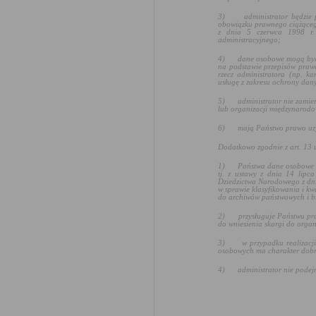
3)
administrator będzie
obowiązku prawnego ciążącego
z dnia 5 czerwca 1998 r
administracyjnego
;
4)
dane osobowe mogą by
na podstawie przepisów prawa
rzecz administratora (np. k
usługę z zakresu ochrony da
5)
administrator nie zami
lub organizacji międzynarodo
6)
mają Państwo prawo uzy
Dodatkowo zgodnie z art. 13 
1)
Państwa dane osobowe b
tj. z ustawy z dnia 14 lipc
Dziedzictwa Narodowego z dni
w sprawie klasyfikowania i k
do archiwów państwowych i b
2)
przysługuje Państwu pr
do wniesienia skargi do orga
3)
w przypadku realizac
osobowych ma charakter dobr
4)
administrator nie pode