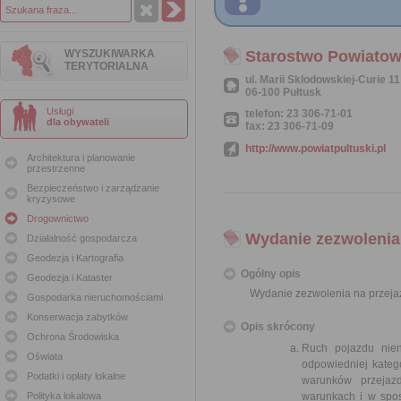
WYSZUKIWARKA
Starostwo Powiatow
TERYTORIALNA
ul. Marii Skłodowskiej-Curie 11
06-100 Pułtusk
Usługi
telefon: 23 306-71-01
dla obywateli
fax: 23 306-71-09
http://www.powiatpultuski.pl
Architektura i planowanie
przestrzenne
Bezpieczeństwo i zarządzanie
kryzysowe
Drogownictwo
Wydanie zezwolenia n
Działalność gospodarcza
Geodezja i Kartografia
Ogólny opis
Geodezja i Kataster
Wydanie zezwolenia na przejazd
Gospodarka nieruchomościami
Konserwacja zabytków
Opis skrócony
Ochrona Środowiska
Ruch pojazdu nie
Oświata
odpowiedniej kateg
Podatki i opłaty lokalne
warunków przejaz
Polityka lokalowa
warunkach i w spo