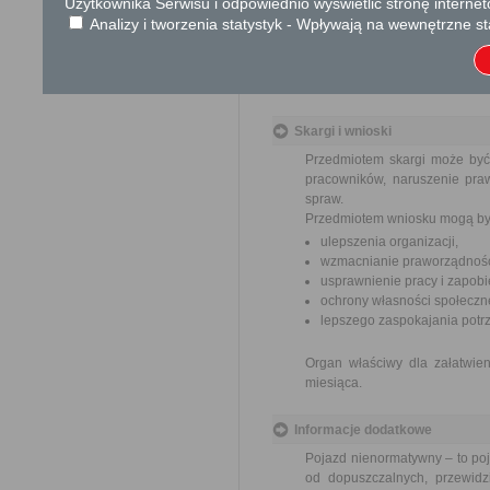
Użytkownika Serwisu i odpowiednio wyświetlić stronę interne
Tryb odwoławczy
Analizy i tworzenia statystyk - Wpływają na wewnętrzne st
Odwołanie wnosi się do Sam
pośrednictwem organu, który j
nadania w polskiej placówce p
Skargi i wnioski
Przedmiotem skargi może być
pracowników, naruszenie praw
spraw.
Przedmiotem wniosku mogą by
ulepszenia organizacji,
wzmacnianie praworządnośc
usprawnienie pracy i zapob
ochrony własności społeczne
lepszego zaspokajania potrz
Organ właściwy dla załatwien
miesiąca.
Informacje dodatkowe
Pojazd nienormatywny – to poj
od dopuszczalnych, przewidz