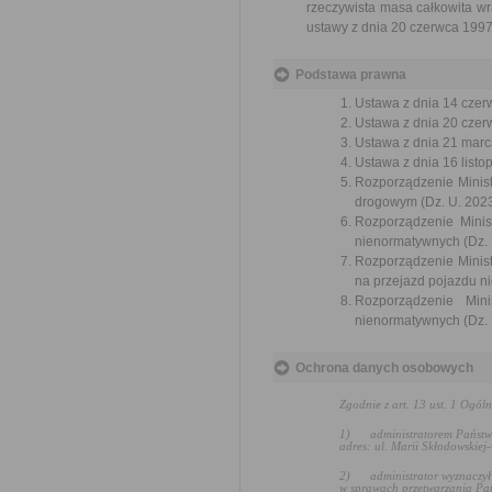
rzeczywista masa całkowita wr
ustawy z dnia 20 czerwca 199
Podstawa prawna
Ustawa z dnia 14 czer
Ustawa z dnia 20 czer
Ustawa z dnia 21 marca
Ustawa z dnia 16 listop
Rozporządzenie Minist
drogowym (Dz. U. 2023
Rozporządzenie Minis
nienormatywnych (Dz. U
Rozporządzenie Ministr
na przejazd pojazdu n
Rozporządzenie Mini
nienormatywnych (Dz. 
Ochrona danych osobowych
Zgodnie z art. 13 ust. 1 Ogó
1)
administratorem Państw
adres: ul. Marii Skłodowskiej
2)
administrator wyznaczy
w sprawach przetwarzania Pa