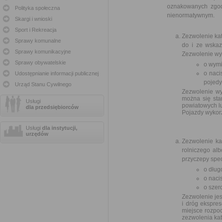
oznakowanych zgodn
Polityka społeczna
nienormatywnym.
Skargi i wnioski
Sport i Rekreacja
Zezwolenie ka
Sprawy komunalne
do i ze wska
Sprawy komunikacyjne
Zezwolenie wy
Sprawy obywatelskie
o wymi
o naci
Udostępnianie informacji publicznej
pojedy
Urząd Stanu Cywilnego
Zezwolenie wy
można się sta
Usługi
powiatowych lu
dla przedsiębiorców
Pojazdy wykorz
Usługi
dla instytucji,
urzędów
Zezwolenie ka
rolniczego al
przyczepy spec
o dług
o naci
o szer
Zezwolenie je
i dróg ekspre
miejsce rozpo
zezwolenia kat