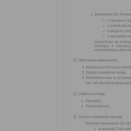
Zezwolenie kat. III wy
o naciskach os
o szerokości n
o długości nie
o wysokości ni
Zezwolenia na przeja
miesiąca, 6 miesięc
wnioskodawcy albo mie
Wymagane dokumenty
Wypełniony formularz wnios
Dowód wniesienia opłaty.
Pełnomocnictwo w przypadk
kat. VIII, dla której opłata j
Odbiorca usługi
Obywatel,
Przedsiębiorca
Termin załatwienia sprawy
Wydanie zezwolenia lub odm
w terminie 7 dni rob