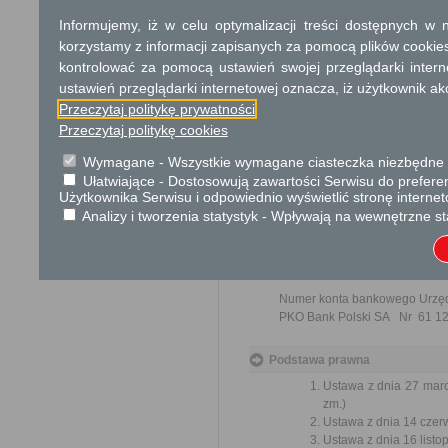
Informujemy, iż w celu optymalizacji treści dostępnych w
Tryb odwoławczy
korzystamy z informacji zapisanych za pomocą plików cookie
Nie przysługuje
kontrolować za pomocą ustawień swojej przeglądarki inter
ustawień przeglądarki internetowej oznacza, iż użytkownik ak
Skargi i wnioski
Przeczytaj politykę prywatności
------------------------
Przeczytaj politykę cookies
Wymagane - Wszystkie wymagane ciasteczka niezbędne do
Informacje dodatkowe
Ułatwiające - Dostosowują zawartości Serwisu do preferen
• O terminie odbioru dokumen
Użytkownika Serwisu i odpowiednio wyświetlić stronę interne
• Wypisy i wyrysy można odeb
Analizy i tworzenia statystyk - Wpływają na wewnętrzne st
• Opłata wnoszona jest przy o
• Osoby zainteresowane przes
Numer konta bankowego Urzę
PKO Bank Polski SA Nr 61 12
Podstawa prawna
Ustawa z dnia 27 marc
zm.)
Ustawa z dnia 14 czerw
Ustawa z dnia 16 listo