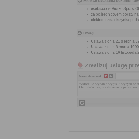
Miejsce składania dokumentów
osobiście w Biurze Spraw Ob
za pośrednictwem poczty na 
elektroniczna skrzynka po
Uwagi
Ustawa z dnia 21 sierpnia 19
Ustawa z dnia 8 marca 1990 r
Ustawa z dnia 16 listopada 20
Zrealizuj usługę prz
Nazwa dokumentu
Wniosek o wydanie wypisu i wyrysu ze 
kierunków zagospodarowania przestrzen