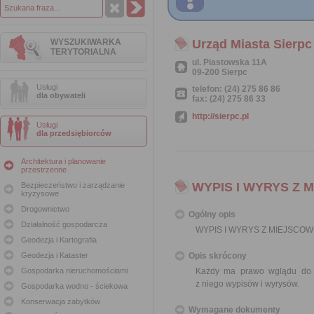
WYSZUKIWARKA
Urząd Miasta Sierpc
TERYTORIALNA
ul. Piastowska 11A
09-200 Sierpc
Usługi
telefon: (24) 275 86 86
dla obywateli
fax: (24) 275 86 33
http://sierpc.pl
Usługi
dla przedsiębiorców
Architektura i planowanie
przestrzenne
WYPIS I WYRYS Z
Bezpieczeństwo i zarządzanie
kryzysowe
Drogownictwo
Ogólny opis
Działalność gospodarcza
WYPIS I WYRYS Z MIEJSC
Geodezja i Kartografia
Geodezja i Kataster
Opis skrócony
Gospodarka nieruchomościami
Każdy ma prawo wglądu do m
z niego wypisów i wyrysów.
Gospodarka wodno - ściekowa
Konserwacja zabytków
Wymagane dokumenty