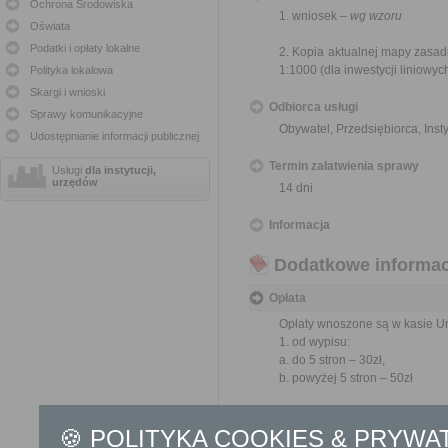
Ochrona Środowiska
1. wniosek –
wg wzoru
Oświata
Podatki i opłaty lokalne
2. Kopia aktualnej mapy zasad
1:1000 (dla inwestycji liniow
Polityka lokalowa
Skargi i wnioski
Odbiorca usługi
Sprawy komunikacyjne
Obywatel, Przedsiębiorca, Insty
Udostępnianie informacji publicznej
Termin załatwienia sprawy
Usługi
dla instytucji,
urzędów
14 dni
Informacja
Dodatkowe informac
Opłata
Opłaty wnoszone są w kasie U
1. od wypisu:
a. do 5 stron – 30zł,
b. powyżej 5 stron – 50zł
2.od wyrysu:
🍪 POLITYKA COOKIES & PRYWA
a. za każdą wchodzącą w skład