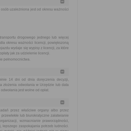
 osób uzależniona jest od okresu ważności
transportu drogowego jednego lub więcej
la okresu ważności licencji, powiększoną
azdu wydaje się wypisy z licencji, za które
łaty jak za udzielenie licencji.
nie pełnomocnictwa.
ie 14 dni od dnia doręczenia decyzji,
a złożenia odwołania w Urzędzie lub data
odwołania jest wolne od opłat.
zadań przez właściwe organy albo przez
 przewlekłe lub biurokratyczne załatwianie
ganizacji, wzmacnianie praworządności,
, lepszego zaspokajania potrzeb ludności.