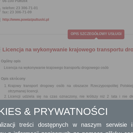
06-100 Pułtusk
telefon: 23 306-71-01
fax: 23 306-71-09
http://www.powiatpultuski.pl
OPIS SZCZEGÓŁOWY USŁUGI
Licencja na wykonywanie krajowego transportu d
Ogólny opis
Licencja na wykonywanie krajowego transportu drogowego osób
Opis skrócony
Krajowy transport drogowy osób na obszarze Rzeczypospolitej Polski
otrzymanej licencji.
Licencji udziela się na czas oznaczony, nie krótszy niż 2 lata i nie d
przedsiębiorcy.
OKIES & PRYWATNOŚCI
Wymagane dokumenty
Wypełniony formularz wniosku.
lizacji treści dostępnych w naszym serwisie
Kserokopia certyfikatu kompetencji zawodowych przedsiębiorcy 
w przedsiębiorstwie w krajowym lub w międzynarodowym transporcie osób.