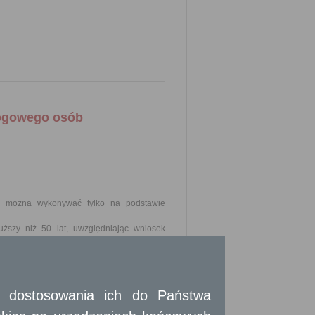
rogowego osób
ej można wykonywać tylko na podstawie
łuższy niż 50 lat, uwzględniając wniosek
 i dostosowania ich do Państwa
lub osoby zarządzającej transportem