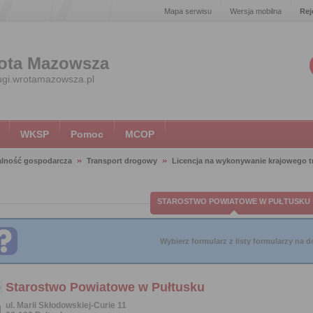
Mapa serwisu
Wersja mobilna
Rej
ota Mazowsza
ugi.wrotamazowsza.pl
WKSP
Pomoc
MCOP
alność gospodarcza
Transport drogowy
Licencja na wykonywanie krajowego 
STAROSTWO POWIATOWE W PUŁTUSKU
Wybierz formularz z listy formularzy na do
Starostwo Powiatowe w Pułtusku
ul. Marii Skłodowskiej-Curie 11