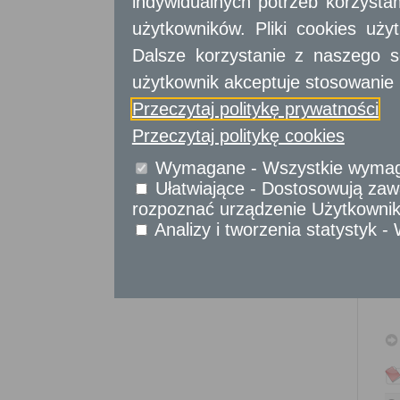
indywidualnych potrzeb korzyst
Sprawy komunikacyjne
Sprawy obywatelskie
użytkowników. Pliki cookies uż
Udostępnianie informacji publicznej
Dalsze korzystanie z naszego s
Urząd Stanu Cywilnego
użytkownik akceptuje stosowanie 
Usługi
dla przedsiębiorców
Przeczytaj politykę prywatności
Przeczytaj politykę cookies
Usługi
dla instytucji,
urzędów
Wymagane - Wszystkie wymagan
Ułatwiające - Dostosowują zawa
rozpoznać urządzenie Użytkownika
Analizy i tworzenia statystyk 