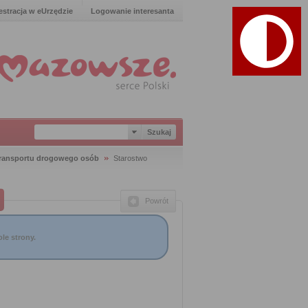
estracja w eUrzędzie
Logowanie interesanta
transportu drogowego osób
Starostwo
Powrót
le strony.