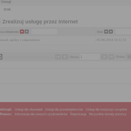
Uwagi
brak
Zrealizuj usługę przez Internet
zwa dokumentu
Data
iosek ogólny z załącznikiem
05-06-2014 14:12:32
Pokaż 
Strona 
eUrząd:
Usługi dla obywateli
|
Usługi dla przedsiębiorców
|
Usługi dla instytucji i urzędów
Pomoc:
Informacja dla nowych użytkowników
|
Rejestracja
|
Wszystkie tematy pomocy