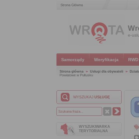
Strona Główna
Wr
e-usl
Samorządy
Weryfikacja
RWD
Strona główna
Usługi dla obywateli
Dział
Powiatowe w Pułtusku
WYSZUKAJ
USŁUGĘ
WYSZUKIWARKA
TERYTORIALNA