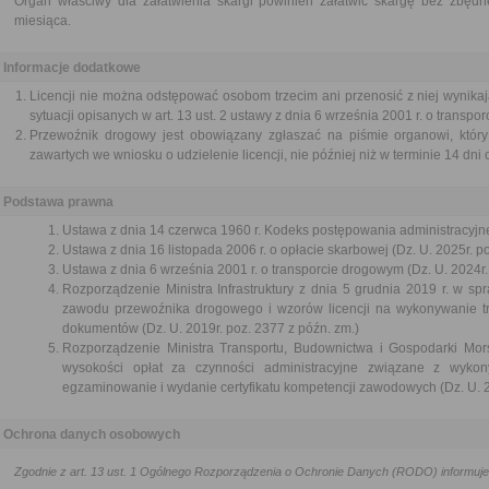
Organ właściwy dla załatwienia skargi powinien załatwić skargę bez zbędne
miesiąca.
Informacje dodatkowe
Licencji nie można odstępować osobom trzecim ani przenosić z niej wynikaj
sytuacji opisanych w art. 13 ust. 2 ustawy z dnia 6 września 2001 r. o transp
Przewoźnik drogowy jest obowiązany zgłaszać na piśmie organowi, który u
zawartych we wniosku o udzielenie licencji, nie później niż w terminie 14 dni 
Podstawa prawna
Ustawa z dnia 14 czerwca 1960 r. Kodeks postępowania administracyjne
Ustawa z dnia 16 listopada 2006 r. o opłacie skarbowej (Dz. U. 2025r. p
Ustawa z dnia 6 września 2001 r. o transporcie drogowym (Dz. U. 2024r.
Rozporządzenie Ministra Infrastruktury z dnia 5 grudnia 2019 r. w 
zawodu przewoźnika drogowego i wzorów licencji na wykonywanie t
dokumentów (Dz. U. 2019r. poz. 2377 z późn. zm.)
Rozporządzenie Ministra Transportu, Budownictwa i Gospodarki Mors
wysokości opłat za czynności administracyjne związane z wyk
egzaminowanie i wydanie certyfikatu kompetencji zawodowych (Dz. U. 2
Ochrona danych osobowych
Zgodnie z art. 13 ust. 1 Ogólnego Rozporządzenia o Ochronie Danych (RODO) informuje