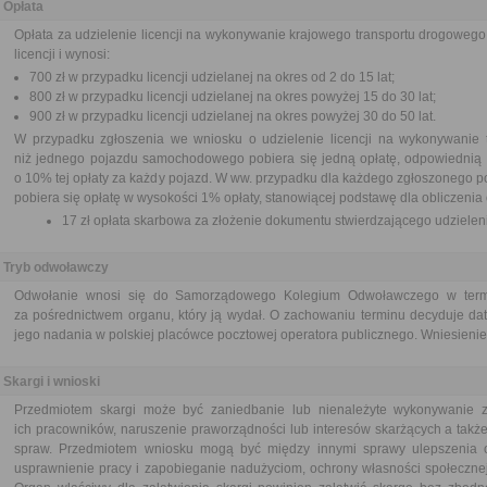
Opłata
Opłata za udzielenie licencji na wykonywanie krajowego transportu drogowego
licencji i wynosi:
700 zł w przypadku licencji udzielanej na okres od 2 do 15 lat;
800 zł w przypadku licencji udzielanej na okres powyżej 15 do 30 lat;
900 zł w przypadku licencji udzielanej na okres powyżej 30 do 50 lat.
W przypadku zgłoszenia we wniosku o udzielenie licencji na wykonywanie 
niż jednego pojazdu samochodowego pobiera się jedną opłatę, odpowiednią d
o 10% tej opłaty za każdy pojazd. W ww. przypadku dla każdego zgłoszonego poj
pobiera się opłatę w wysokości 1% opłaty, stanowiącej podstawę dla obliczenia op
17 zł opłata skarbowa za złożenie dokumentu stwierdzającego udziele
Tryb odwoławczy
Odwołanie wnosi się do Samorządowego Kolegium Odwoławczego w termin
za pośrednictwem organu, który ją wydał. O zachowaniu terminu decyduje dat
jego nadania w polskiej placówce pocztowej operatora publicznego. Wniesienie 
Skargi i wnioski
Przedmiotem skargi może być zaniedbanie lub nienależyte wykonywanie 
ich pracowników, naruszenie praworządności lub interesów skarżących a także
spraw. Przedmiotem wniosku mogą być między innymi sprawy ulepszenia or
usprawnienie pracy i zapobieganie nadużyciom, ochrony własności społecznej