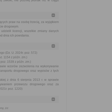
j zwłoki, nie później jednak niż w ciągu
ących praw na osobę trzecią, za wyjątkiem
orcie drogowym.
dzielił licencji, wszelkie zmiany danych
od dnia ich powstania.
go (Dz. U. 2024r. poz. 572)
oz. 1154 z późn. zm.)
 poz. 1539 z późn. zm.)
sprawie wzorów zezwolenia na wykonywanie
ransportu drogowego oraz wypisów z tych
kiej z dnia 6 sierpnia 2013 r. w sprawie
onywaniem przewozu drogowego oraz za
021r. poz. 1220)
my, że: