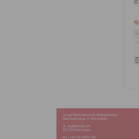
Na
Wn
Urząd Marszałkowski Województwa
Mazowieckiego w Warszawie
ul. Jagiellońska 26
03-719 Warszawa
tel. (+48 22) 5979-100