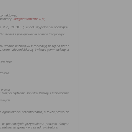
 kontaktować
onicznej:
iod@powiatpultuski.pl;
 lit. c) RODO, tj.
w celu wypełnienia obowiązku
0 r. Kodeks postępowania administracyjnego
;
arł umowę w związku z realizacją usług na rzecz
ytorem, zleceniobiorcą świadczącym usługę z
rzeciego
ratora.
 prawa,
 Rozporządzenia Ministra Kultury i Dziedzictwa
walnych
b ograniczenia przetwarzania, a także prawo do
ne, w pozostałych przypadkach podanie danych
łatwienia sprawy przez administratora;