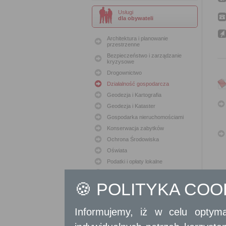
Usługi
dla obywateli
Architektura i planowanie
przestrzenne
Bezpieczeństwo i zarządzanie
kryzysowe
Drogownictwo
Działalność gospodarcza
Geodezja i Kartografia
Geodezja i Kataster
Gospodarka nieruchomościami
Konserwacja zabytków
Ochrona Środowiska
Oświata
Podatki i opłaty lokalne
Polityka lokalowa
🍪 POLITYKA CO
Polityka społeczna
Skargi i wnioski
Sport i Rekreacja
Informujemy, iż w celu optyma
Sprawy komunalne