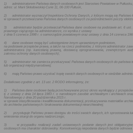
1)
administratorem Państwa danych osobowych jest Starostwo Powiatowe w Pułtusku,
adres: ul. Marii Skłodowskiej-Curie 11, 06-100 Pułtusk,
2)
administrator wyznaczył Inspektora Ochrony Danych, z którym mogą się Państwo
w sprawach przetwarzania Państwa danych osobowych za pośrednictwem poczty elektr
3)
administrator będzie przetwarzał Państwa dane osobowe na podstawie art. 6 ust. 1
prawnego ciążącego na administratorze, co wynika z ustawy
z dnia 5 czerwca 1998 r. o samorządzie powiatowym oraz
ustawy z dnia 14 czerwca 196
4)
dane osobowe mogą być udostępnione innym uprawnionym podmiotom,
na podstawie przepisów prawa, a także na rzecz podmiotów, z którymi administrator zaw
administratora (np. kancelarią prawną, dostawcą oprogramowania, zewnętrznym aud
zakresu ochrony danych osobowych)
;
5)
administrator nie zamierza przekazywać Państwa danych osobowych do państwa t
lub organizacji międzynarodowej;
6)
mają Państwo prawo uzyskać kopię swoich danych osobowych w siedzibie administ
Dodatkowo zgodnie z art. 13 ust. 2 RODO informujemy, że:
1)
Państwa dane osobowe będą przechowywane przez okres wynikający z przepisów
tj. z ustawy z dnia 14 lipca 1983 r. o narodowym zasobie archiwalnym i archiwach oraz
Narodowego z dnia 20 października 2015 r.
w sprawie klasyfikowania i kwalifikowania dokumentacji, przekazywania materiałów archi
do archiwów państwowych i brakowania dokumentacji niearchiwalnej
;
2)
przysługuje Państwu prawo dostępu do treści swoich danych, ich sprostowania lu
wniesienia skargi do organu nadzorczego
;
3)
w przypadku realizacji zadań ustawowych podanie danych jest obligatoryj
osobowych ma charakter dobrowolny. Konsekwencją niepodania danych będzie odmowa za