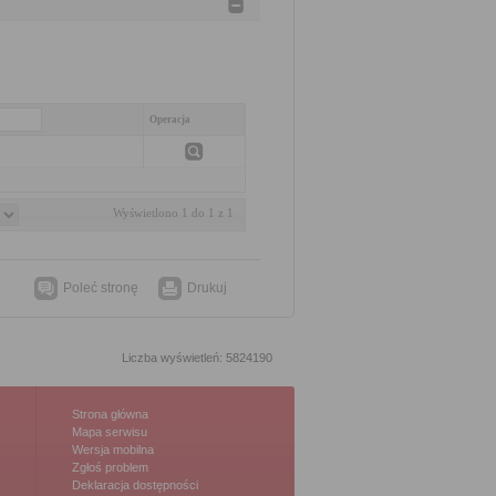
Operacja
Wyświetlono 1 do 1 z 1
Poleć stronę
Drukuj
Liczba wyświetleń: 5824190
Strona główna
Mapa serwisu
Wersja mobilna
Zgłoś problem
Deklaracja dostępności