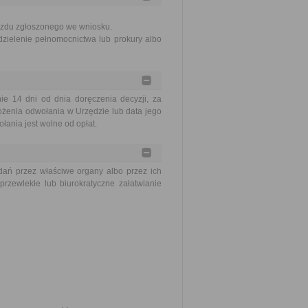
azdu zgłoszonego we wniosku.
zielenie pełnomocnictwa lub prokury albo
 14 dni od dnia doręczenia decyzji, za
ożenia odwołania w Urzędzie lub data jego
ania jest wolne od opłat.
ań przez właściwe organy albo przez ich
rzewlekłe lub biurokratyczne załatwianie