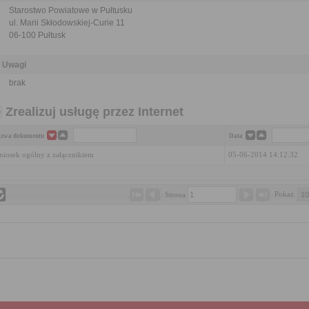
Starostwo Powiatowe w Pułtusku
ul. Marii Skłodowskiej-Curie 11
06-100 Pułtusk
Uwagi
brak
Zrealizuj usługę przez Internet
zwa dokumentu
Data
iosek ogólny z załącznikiem
05-06-2014 14:12:32
Pokaż 
Strona 