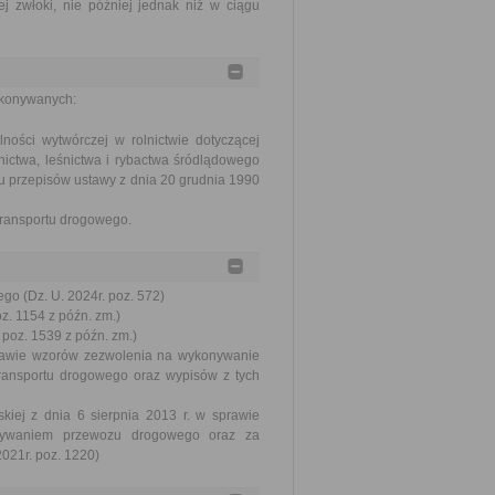
j zwłoki, nie później jednak niż w ciągu
ykonywanych:
ności wytwórczej w rolnictwie dotyczącej
nictwa, leśnictwa i rybactwa śródlądowego
u przepisów ustawy z dnia 20 grudnia 1990
transportu drogowego.
go (Dz. U. 2024r. poz. 572)
oz. 1154 z późn. zm.)
 poz. 1539 z późn. zm.)
sprawie wzorów zezwolenia na wykonywanie
ransportu drogowego oraz wypisów z tych
kiej z dnia 6 sierpnia 2013 r. w sprawie
onywaniem przewozu drogowego oraz za
021r. poz. 1220)