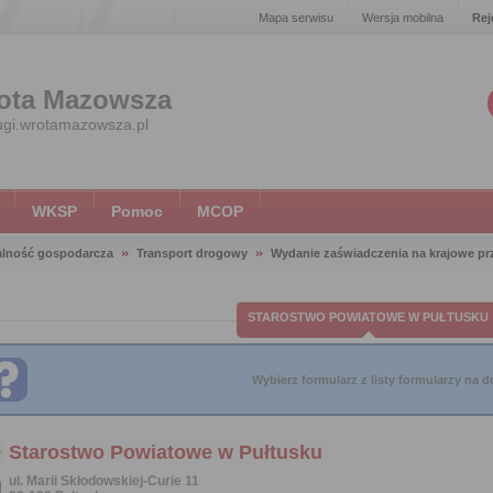
Mapa serwisu
Wersja mobilna
Rej
ota Mazowsza
ugi.wrotamazowsza.pl
WKSP
Pomoc
MCOP
alność gospodarcza
Transport drogowy
Wydanie zaświadczenia na krajowe pr
STAROSTWO POWIATOWE W PUŁTUSKU
Wybierz formularz z listy formularzy na do
Starostwo Powiatowe w Pułtusku
ul. Marii Skłodowskiej-Curie 11