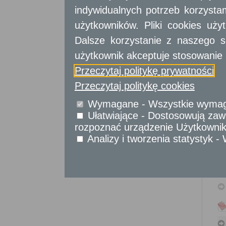
Sprawy komunikacyjne
indywidualnych potrzeb korzyst
Sprawy obywatelskie
użytkowników. Pliki cookies uż
Udostępnianie informacji publicznej
Urząd Stanu Cywilnego
Dalsze korzystanie z naszego s
Usługi
użytkownik akceptuje stosowanie 
dla przedsiębiorców
Przeczytaj politykę prywatności
Usługi
dla instytucji,
Przeczytaj politykę cookies
urzędów
Wymagane - Wszystkie wymagan
Ułatwiające - Dostosowują zawa
rozpoznać urządzenie Użytkownika
Analizy i tworzenia statystyk 