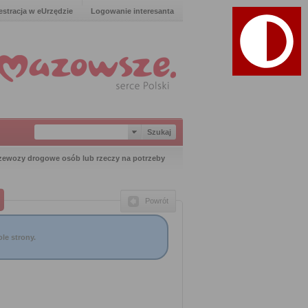
estracja w eUrzędzie
Logowanie interesanta
zewozy drogowe osób lub rzeczy na potrzeby
Powrót
le strony.