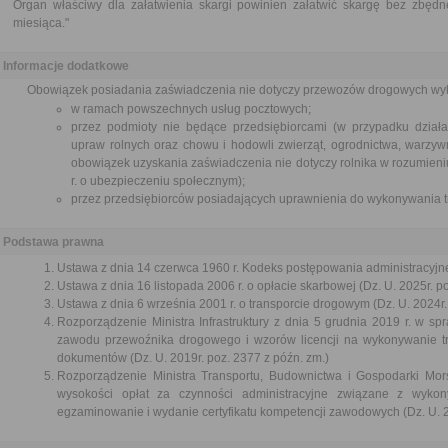
Organ właściwy dla załatwienia skargi powinien załatwić skargę bez zbędne
miesiąca."
Informacje dodatkowe
Obowiązek posiadania zaświadczenia nie dotyczy przewozów drogowych w
w ramach powszechnych usług pocztowych;
przez podmioty nie będące przedsiębiorcami (w przypadku działal
upraw rolnych oraz chowu i hodowli zwierząt, ogrodnictwa, warzyw
obowiązek uzyskania zaświadczenia nie dotyczy rolnika w rozumieni
r. o ubezpieczeniu społecznym);
przez przedsiębiorców posiadających uprawnienia do wykonywania 
Podstawa prawna
Ustawa z dnia 14 czerwca 1960 r. Kodeks postępowania administracyjne
Ustawa z dnia 16 listopada 2006 r. o opłacie skarbowej (Dz. U. 2025r. p
Ustawa z dnia 6 września 2001 r. o transporcie drogowym (Dz. U. 2024r.
Rozporządzenie Ministra Infrastruktury z dnia 5 grudnia 2019 r. w 
zawodu przewoźnika drogowego i wzorów licencji na wykonywanie t
dokumentów (Dz. U. 2019r. poz. 2377 z późn. zm.)
Rozporządzenie Ministra Transportu, Budownictwa i Gospodarki Mors
wysokości opłat za czynności administracyjne związane z wyk
egzaminowanie i wydanie certyfikatu kompetencji zawodowych (Dz. U. 2