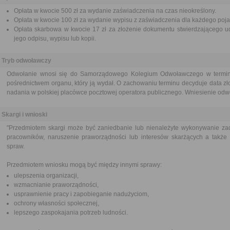
Opłata w kwocie 500 zł za wydanie zaświadczenia na czas nieokreślony.
Opłata w kwocie 100 zł za wydanie wypisu z zaświadczenia dla każdego poj
Opłata skarbowa w kwocie 17 zł za złożenie dokumentu stwierdzającego ud
jego odpisu, wypisu lub kopii.
Tryb odwoławczy
Odwołanie wnosi się do Samorządowego Kolegium Odwoławczego w terminie
pośrednictwem organu, który ją wydał. O zachowaniu terminu decyduje data zł
nadania w polskiej placówce pocztowej operatora publicznego. Wniesienie odwoł
Skargi i wnioski
"Przedmiotem skargi może być zaniedbanie lub nienależyte wykonywanie zad
pracowników, naruszenie praworządności lub interesów skarżących a także p
spraw.
Przedmiotem wniosku mogą być między innymi sprawy:
ulepszenia organizacji,
wzmacnianie praworządności,
usprawnienie pracy i zapobieganie nadużyciom,
ochrony własności społecznej,
lepszego zaspokajania potrzeb ludności.