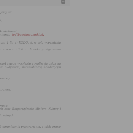
jemy, że:
u,
 kontaktować
nicznej:
iod@powiatpultuski.pl;
ust. 1 lit. c) RODO, tj.
w celu wypełnienia
4 czerwca 1960 r. Kodeks postępowania
awarł umowę w związku z realizacją usług na
ym audytorem, zleceniobiorcą świadczącym
rzeciego
tratora.
prawa,
h oraz Rozporządzenia Ministra Kultury i
chiwalnych
b ograniczenia przetwarzania, a także prawo