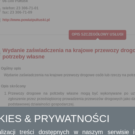
06-100 Pułtusk
telefon: 23 306-71-01
fax: 23 306-71-09
http://www.powiatpultuski.pl
OPIS SZCZEGÓŁOWY USŁUGI
Wydanie zaświadczenia na krajowe przewozy drogo
potrzeby własne
Ogólny opis
Wydanie zaświadczenia na krajowe przewozy drogowe osób lub rzeczy na potr
Opis skrócony
Przewozy drogowe na potrzeby własne mogą być wykonywane po uzys
zgłoszenie przez przedsiębiorcę prowadzenia przewozów drogowych jako dz
podstawowej działalności gospodarczej.
Zaświadczenie na krajowy niezarobkowy przewóz drogowy uprawnia d
OKIES & PRYWATNOŚCI
terytorium Polski.
Wymagane dokumenty
lizacji treści dostępnych w naszym serwisie
Wypełniony formularz wniosku.