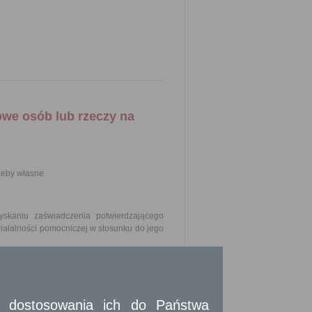
we osób lub rzeczy na
zeby własne
kaniu zaświadczenia potwierdzającego
iałalności pomocniczej w stosunku do jego
o wykonywania przewozów wyłącznie na
 i dostosowania ich do Państwa