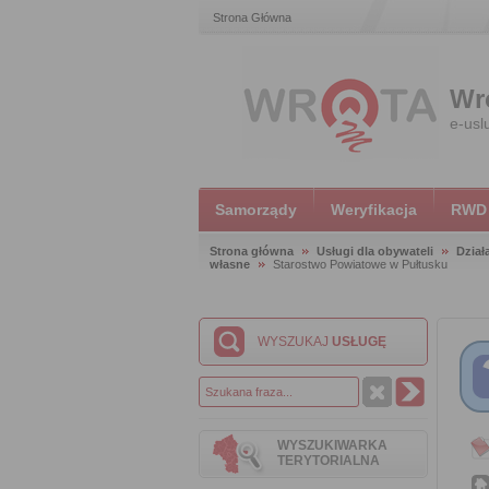
Strona Główna
Wr
e-usl
Samorządy
Weryfikacja
RWD
Strona główna
Usługi dla obywateli
Dział
własne
Starostwo Powiatowe w Pułtusku
WYSZUKAJ
USŁUGĘ
WYSZUKIWARKA
TERYTORIALNA