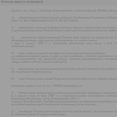
Ochrona danych osobowych
Zgodnie z art. 13 ust. 1 Ogólnego Rozporządzenia o Ochronie Danych (RODO) informu
1)
administratorem Państwa danych osobowych jest Starostwo Powiatowe w Pułtusk
adres: ul. Marii Skłodowskiej-Curie 11, 06-100 Pułtusk,
2)
administrator wyznaczył Inspektora Ochrony Danych, z którym mogą się Państwo
w sprawach przetwarzania Państwa danych osobowych za pośrednictwem poczty elektro
3)
administrator będzie przetwarzał Państwa dane osobowe na podstawie art. 6 
obowiązku prawnego ciążącego na administratorze, co wynika z ustawy
z dnia 5 czerwca 1998 r. o samorządzie powiatowym oraz
ustawy z dnia 1
administracyjnego
;
4)
dane osobowe mogą być udostępnione innym uprawnionym podmiotom,
na podstawie przepisów prawa, a także na rzecz podmiotów, z którymi administrator z
rzecz administratora (np. kancelarią prawną, dostawcą oprogramowania, zewnętrzn
usługę z zakresu ochrony danych osobowych)
;
5)
administrator nie zamierza przekazywać Państwa danych osobowych do państwa t
lub organizacji międzynarodowej;
6)
mają Państwo prawo uzyskać kopię swoich danych osobowych w siedzibie adminis
Dodatkowo zgodnie z art. 13 ust. 2 RODO informujemy, że:
1)
Państwa dane osobowe będą przechowywane przez okres wynikający z przepisów 
tj. z ustawy z dnia 14 lipca 1983 r. o narodowym zasobie archiwalnym i archiwac
Dziedzictwa Narodowego z dnia 20 października 2015 r.
w sprawie klasyfikowania i kwalifikowania dokumentacji, przekazywania materiałów ar
do archiwów państwowych i brakowania dokumentacji niearchiwalnej
;
2)
przysługuje Państwu prawo dostępu do treści swoich danych, ich sprostowania lu
do wniesienia skargi do organu nadzorczego
;