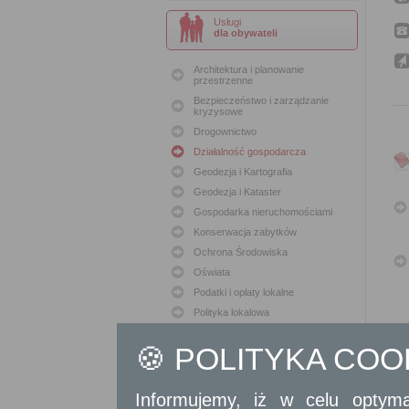
Usługi
dla obywateli
Architektura i planowanie
przestrzenne
Bezpieczeństwo i zarządzanie
kryzysowe
Drogownictwo
Działalność gospodarcza
Geodezja i Kartografia
Geodezja i Kataster
Gospodarka nieruchomościami
Konserwacja zabytków
Ochrona Środowiska
Oświata
Podatki i opłaty lokalne
Polityka lokalowa
Polityka społeczna
🍪 POLITYKA CO
Skargi i wnioski
Sport i Rekreacja
Sprawy komunalne
Informujemy, iż w celu optyma