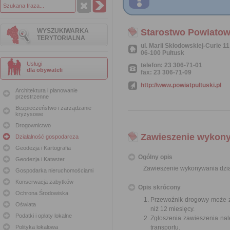
WYSZUKIWARKA
Starostwo Powiatow
TERYTORIALNA
ul. Marii Skłodowskiej-Curie 11
06-100 Pułtusk
Usługi
telefon: 23 306-71-01
dla obywateli
fax: 23 306-71-09
http://www.powiatpultuski.pl
Architektura i planowanie
przestrzenne
Bezpieczeństwo i zarządzanie
kryzysowe
Drogownictwo
Zawieszenie wykony
Działalność gospodarcza
Geodezja i Kartografia
Ogólny opis
Geodezja i Kataster
Zawieszenie wykonywania dzia
Gospodarka nieruchomościami
Konserwacja zabytków
Opis skrócony
Ochrona Środowiska
Przewoźnik drogowy może za
Oświata
niż 12 miesięcy.
Podatki i opłaty lokalne
Zgłoszenia zawieszenia nal
Polityka lokalowa
transportu.