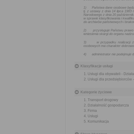
1)
Państwa dane osobowe będą
tj. z ustawy z dnia 14 lipca 1983
Narodowego z dnia 20 październik
w sprawie klasyfikowania i kwalif
do archiwów państwowych i brakow
2)
przysługuje Państwu prawo 
wniesienia skargi do organu nadz
3)
w przypadku realizacji
osobowych ma charakter dobrowoln
4)
administrator nie podejmuj
Klasyfikacje usługi
Usługi dla obywateli - Dzia
Usługi dla przedsiębiorców 
Kategorie życiowe
Transport drogowy
Działalność gospodarcza
Firma
Usługi
Komunikacja