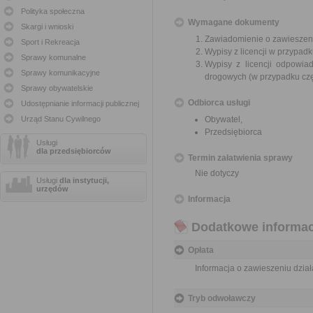
Polityka społeczna
Wymagane dokumenty
Skargi i wnioski
Zawiadomienie o zawieszen
Sport i Rekreacja
Wypisy z licencji w przypa
Sprawy komunalne
Wypisy z licencji odpowi
Sprawy komunikacyjne
drogowych (w przypadku cz
Sprawy obywatelskie
Odbiorca usługi
Udostępnianie informacji publicznej
Urząd Stanu Cywilnego
Obywatel,
Przedsiębiorca
Usługi
dla przedsiębiorców
Termin załatwienia sprawy
Nie dotyczy
Usługi
dla instytucji,
urzędów
Informacja
Dodatkowe informac
Opłata
Informacja o zawieszeniu dział
Tryb odwoławczy