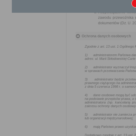
Ustawa z dnia 16 listop
Ustawa z dnia 6 wrześn
Rozporządzenie Minist
zawodu przewoźnika d
dokumentów (Dz. U. 201
Ochrona danych osobowych
Zgodnie z art. 13 ust. 1 Ogólneg
1)
administratorem Państwa da
adres: ul. Marii Skłodowskiej-Curie
2)
administrator wyznaczył In
w sprawach przetwarzania Państw
3)
administrator będzie przetw
prawnego ciążącego na administra
z dnia 5 czerwca 1998 r. o samo
4)
dane osobowe mogą być udo
na podstawie przepisów prawa, a t
administratora (np. kancelarią
zakresu ochrony danych osobowy
5)
administrator nie zamierza
lub organizacji międzynarodowej;
6)
mają Państwo prawo uzyskać
Dodatkowo zgodnie z art. 13 ust.