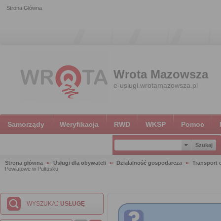
Strona Główna
Wrota Mazowsza
e-uslugi.wrotamazowsza.pl
Samorządy
Weryfikacja
RWD
WKSP
Pomoc
Strona główna
Usługi dla obywateli
Działalność gospodarcza
Transport
Powiatowe w Pułtusku
WYSZUKAJ
USŁUGĘ