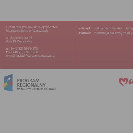
Urząd Marszałkowski Województwa
eUrząd:
Usługi dla obywateli
|
Usług
Mazowieckiego w Warszawie
Pomoc:
Informacja dla nowych uż
ul. Jagiellońska 26
03-719 Warszawa
tel. (+48 22) 5979-100
fax (+48 22) 5979-290
e-mail: urzad@wrotamazowsza.pl