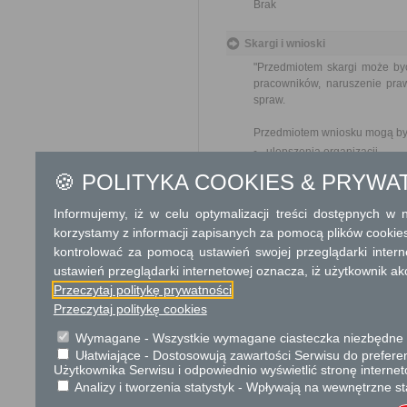
Brak
Skargi i wnioski
"Przedmiotem skargi może by
pracowników, naruszenie praw
spraw.
Przedmiotem wniosku mogą by
ulepszenia organizacji,
wzmacnianie praworządnośc
🍪 POLITYKA COOKIES & PRYWA
usprawnienie pracy i zapob
ochrony własności społeczne
Informujemy, iż w celu optymalizacji treści dostępnych w
lepszego zaspokajania potrz
korzystamy z informacji zapisanych za pomocą plików cookie
kontrolować za pomocą ustawień swojej przeglądarki inter
Organ właściwy dla załatwien
miesiąca."
ustawień przeglądarki internetowej oznacza, iż użytkownik ak
Przeczytaj politykę prywatności
Przeczytaj politykę cookies
Informacje dodatkowe
W przypadku zawieszenia wyko
Wymagane - Wszystkie wymagane ciasteczka niezbędne do
licencji dokonuje zwrotu części
Ułatwiające - Dostosowują zawartości Serwisu do preferen
Użytkownika Serwisu i odpowiednio wyświetlić stronę interne
Analizy i tworzenia statystyk - Wpływają na wewnętrzne st
Podstawa prawna