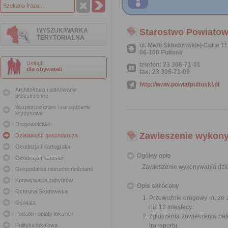
WYSZUKIWARKA
Starostwo Powiatow
TERYTORIALNA
ul. Marii Skłodowskiej-Curie 11
06-100 Pułtusk
Usługi
telefon: 23 306-71-01
dla obywateli
fax: 23 306-71-09
http://www.powiatpultuski.pl
Architektura i planowanie
przestrzenne
Bezpieczeństwo i zarządzanie
kryzysowe
Drogownictwo
Zawieszenie wykony
Działalność gospodarcza
Geodezja i Kartografia
Ogólny opis
Geodezja i Kataster
Zawieszenie wykonywania dzia
Gospodarka nieruchomościami
Konserwacja zabytków
Opis skrócony
Ochrona Środowiska
Przewoźnik drogowy może za
Oświata
niż 12 miesięcy.
Podatki i opłaty lokalne
Zgłoszenia zawieszenia nal
Polityka lokalowa
transportu.