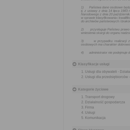
1)
Państwa dane osobowe będą
tj. z ustawy z dnia 14 lipca 1983
Narodowego z dnia 20 październik
w sprawie klasyfikowania i kwalif
do archiwów państwowych i brakow
2)
przysługuje Państwu prawo 
wniesienia skargi do organu nadz
3)
w przypadku realizacji
osobowych ma charakter dobrowoln
4)
administrator nie podejmuj
Klasyfikacje usługi
Usługi dla obywateli - Dzia
Usługi dla przedsiębiorców 
Kategorie życiowe
Transport drogowy
Działalność gospodarcza
Firma
Usługi
Komunikacja