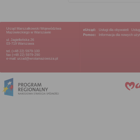
Urząd Marszałkowski Województwa
eUrząd:
Usługi dla obywateli
|
Usług
Mazowieckiego w Warszawie
Pomoc:
Informacja dla nowych uż
ul. Jagiellońska 26
03-719 Warszawa
tel. (+48 22) 5979-100
fax (+48 22) 5979-290
e-mail: urzad@wrotamazowsza.pl