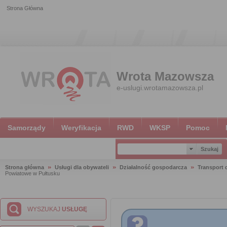
Strona Główna
Wrota Mazowsza
e-uslugi.wrotamazowsza.pl
Samorządy
Weryfikacja
RWD
WKSP
Pomoc
Strona główna
Usługi dla obywateli
Działalność gospodarcza
Transport
Powiatowe w Pułtusku
WYSZUKAJ
USŁUGĘ