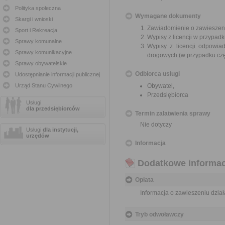
Polityka społeczna
Wymagane dokumenty
Skargi i wnioski
Zawiadomienie o zawieszen
Sport i Rekreacja
Wypisy z licencji w przypa
Sprawy komunalne
Wypisy z licencji odpowi
Sprawy komunikacyjne
drogowych (w przypadku cz
Sprawy obywatelskie
Odbiorca usługi
Udostępnianie informacji publicznej
Urząd Stanu Cywilnego
Obywatel,
Przedsiębiorca
Usługi
dla przedsiębiorców
Termin załatwienia sprawy
Nie dotyczy
Usługi
dla instytucji,
urzędów
Informacja
Dodatkowe informac
Opłata
Informacja o zawieszeniu dział
Tryb odwoławczy