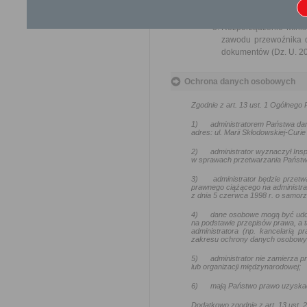
Ustawa z dnia 16 listop
Ustawa z dnia 6 wrześn
Rozporządzenie Minist
zawodu przewoźnika d
dokumentów (Dz. U. 201
Ochrona danych osobowych
Zgodnie z art. 13 ust. 1 Ogólneg
1)
administratorem Państwa da
adres: ul. Marii Skłodowskiej-Curie
2)
administrator wyznaczył In
w sprawach przetwarzania Państw
3)
administrator będzie przetw
prawnego ciążącego na administra
z dnia 5 czerwca 1998 r. o samo
4)
dane osobowe mogą być udo
na podstawie przepisów prawa, a t
administratora (np. kancelarią
zakresu ochrony danych osobowy
5)
administrator nie zamierza
lub organizacji międzynarodowej;
6)
mają Państwo prawo uzyskać
Dodatkowo zgodnie z art. 13 ust.