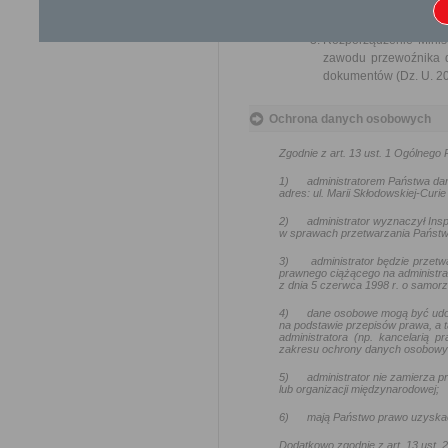
Ustawa z dnia 16 listop
Ustawa z dnia 6 wrześn
Rozporządzenie Minist
zawodu przewoźnika d
dokumentów (Dz. U. 201
Ochrona danych osobowych
Zgodnie z art. 13 ust. 1 Ogólneg
1)
administratorem Państwa da
adres: ul. Marii Skłodowskiej-Curie
2)
administrator wyznaczył In
w sprawach przetwarzania Państw
3)
administrator będzie przetw
prawnego ciążącego na administra
z dnia 5 czerwca 1998 r. o samo
4)
dane osobowe mogą być udo
na podstawie przepisów prawa, a t
administratora (np. kancelarią
zakresu ochrony danych osobowy
5)
administrator nie zamierza
lub organizacji międzynarodowej;
6)
mają Państwo prawo uzyskać
Dodatkowo zgodnie z art. 13 ust.