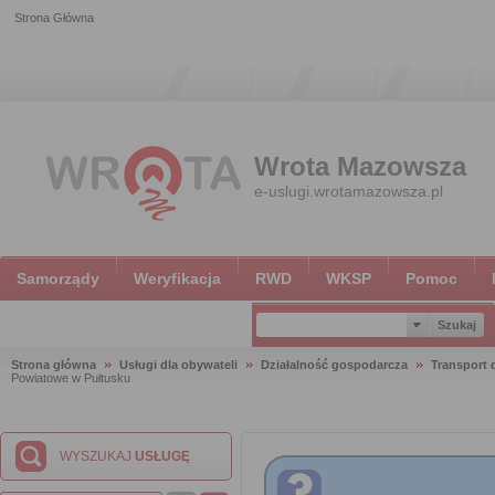
Strona Główna
Wrota Mazowsza
e-uslugi.wrotamazowsza.pl
Samorządy
Weryfikacja
RWD
WKSP
Pomoc
Strona główna
Usługi dla obywateli
Działalność gospodarcza
Transport
Powiatowe w Pułtusku
WYSZUKAJ
USŁUGĘ