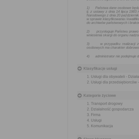
1)
Państwa dane osobowe będą
tj. z ustawy z dnia 14 lipca 1983
Narodowego z dnia 20 październik
w sprawie klasyfikowania i kwalif
do archiwów państwowych i brakow
2)
przysługuje Państwu prawo 
wniesienia skargi do organu nadz
3)
w przypadku realizacji
osobowych ma charakter dobrowoln
4)
administrator nie podejmuj
Klasyfikacje usługi
Usługi dla obywateli - Dzia
Usługi dla przedsiębiorców 
Kategorie życiowe
Transport drogowy
Działalność gospodarcza
Firma
Usługi
Komunikacja