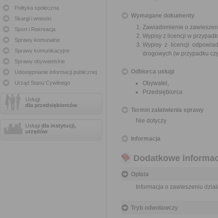
Polityka społeczna
Wymagane dokumenty
Skargi i wnioski
Zawiadomienie o zawieszen
Sport i Rekreacja
Wypisy z licencji w przypa
Sprawy komunalne
Wypisy z licencji odpowi
Sprawy komunikacyjne
drogowych (w przypadku cz
Sprawy obywatelskie
Odbiorca usługi
Udostępnianie informacji publicznej
Urząd Stanu Cywilnego
Obywatel,
Przedsiębiorca
Usługi
dla przedsiębiorców
Termin załatwienia sprawy
Nie dotyczy
Usługi
dla instytucji,
urzędów
Informacja
Dodatkowe informac
Opłata
Informacja o zawieszeniu dział
Tryb odwoławczy