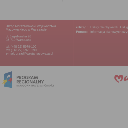
Urząd Marszałkowski Województwa
eUrząd:
Usługi dla obywateli
|
Usług
Mazowieckiego w Warszawie
Pomoc:
Informacja dla nowych uż
ul. Jagiellońska 26
03-719 Warszawa
tel. (+48 22) 5979-100
fax (+48 22) 5979-290
e-mail: urzad@wrotamazowsza.pl