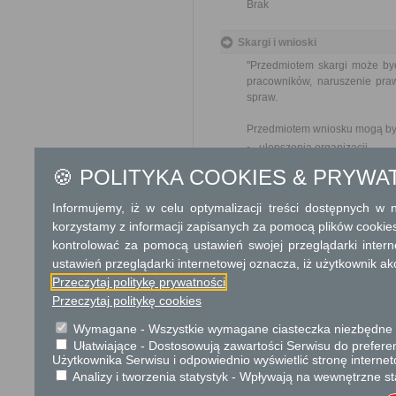
Brak
Skargi i wnioski
"Przedmiotem skargi może by
pracowników, naruszenie praw
spraw.
Przedmiotem wniosku mogą by
ulepszenia organizacji,
wzmacnianie praworządnośc
🍪 POLITYKA COOKIES & PRYWA
usprawnienie pracy i zapob
ochrony własności społeczne
Informujemy, iż w celu optymalizacji treści dostępnych w
lepszego zaspokajania potrz
korzystamy z informacji zapisanych za pomocą plików cookie
kontrolować za pomocą ustawień swojej przeglądarki inter
Organ właściwy dla załatwien
miesiąca."
ustawień przeglądarki internetowej oznacza, iż użytkownik ak
Przeczytaj politykę prywatności
Przeczytaj politykę cookies
Informacje dodatkowe
W przypadku zawieszenia wyko
Wymagane - Wszystkie wymagane ciasteczka niezbędne do
licencji dokonuje zwrotu części
Ułatwiające - Dostosowują zawartości Serwisu do preferen
Użytkownika Serwisu i odpowiednio wyświetlić stronę interne
Analizy i tworzenia statystyk - Wpływają na wewnętrzne st
Podstawa prawna