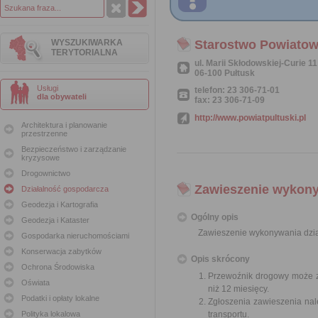
WYSZUKIWARKA
Starostwo Powiatow
TERYTORIALNA
ul. Marii Skłodowskiej-Curie 11
06-100 Pułtusk
Usługi
telefon: 23 306-71-01
dla obywateli
fax: 23 306-71-09
http://www.powiatpultuski.pl
Architektura i planowanie
przestrzenne
Bezpieczeństwo i zarządzanie
kryzysowe
Drogownictwo
Zawieszenie wykony
Działalność gospodarcza
Geodezja i Kartografia
Ogólny opis
Geodezja i Kataster
Zawieszenie wykonywania dzia
Gospodarka nieruchomościami
Konserwacja zabytków
Opis skrócony
Ochrona Środowiska
Przewoźnik drogowy może za
Oświata
niż 12 miesięcy.
Podatki i opłaty lokalne
Zgłoszenia zawieszenia nal
Polityka lokalowa
transportu.