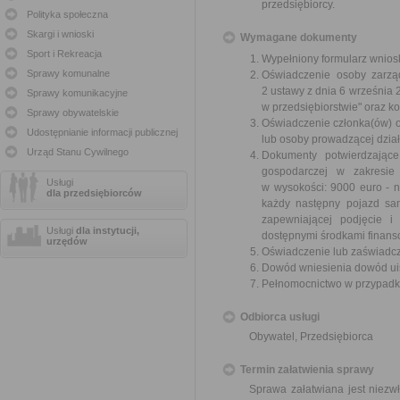
przedsiębiorcy.
Polityka społeczna
Skargi i wnioski
Wymagane dokumenty
Sport i Rekreacja
Wypełniony formularz wnios
Sprawy komunalne
Oświadczenie osoby zarząd
2 ustawy z dnia 6 września 
Sprawy komunikacyjne
w przedsiębiorstwie" oraz k
Sprawy obywatelskie
Oświadczenie członka(ów) 
Udostępnianie informacji publicznej
lub osoby prowadzącej dział
Urząd Stanu Cywilnego
Dokumenty potwierdzające
gospodarczej w zakresie
Usługi
w wysokości: 9000 euro - 
dla przedsiębiorców
każdy następny pojazd sam
zapewniającej podjęcie i
Usługi
dla instytucji,
dostępnymi środkami finans
urzędów
Oświadczenie lub zaświadcze
Dowód wniesienia dowód uiszc
Pełnomocnictwo w przypadku
Odbiorca usługi
Obywatel, Przedsiębiorca
Termin załatwienia sprawy
Sprawa załatwiana jest niezw