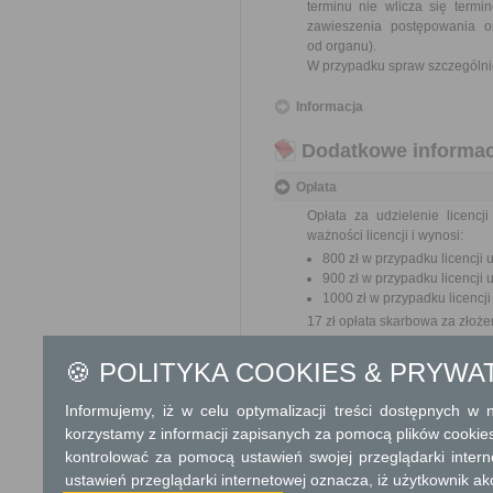
terminu nie wlicza się term
zawieszenia postępowania 
od organu).
W przypadku spraw szczególni
Informacja
Dodatkowe informac
Opłata
Opłata za udzielenie licenc
ważności licencji i wynosi:
800 zł w przypadku licencji u
900 zł w przypadku licencji 
1000 zł w przypadku licencji
17 zł opłata skarbowa za złoż
🍪 POLITYKA COOKIES & PRYWA
Tryb odwoławczy
Odwołanie wnosi się do Sam
Informujemy, iż w celu optymalizacji treści dostępnych w
za pośrednictwem organu, któ
korzystamy z informacji zapisanych za pomocą plików cookie
jego nadania w polskiej placó
kontrolować za pomocą ustawień swojej przeglądarki inter
ustawień przeglądarki internetowej oznacza, iż użytkownik ak
Skargi i wnioski