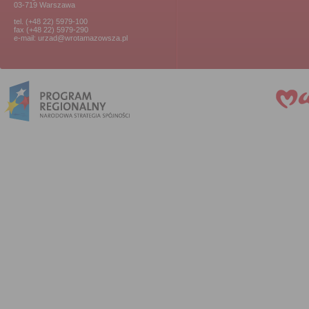
03-719 Warszawa
tel. (+48 22) 5979-100
fax (+48 22) 5979-290
e-mail: urzad@wrotamazowsza.pl