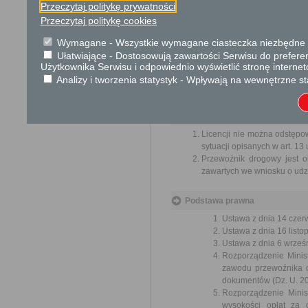
Przeczytaj politykę prywatności
Przedmiotem skargi może by
Przeczytaj politykę cookies
ich pracowników, naruszenie p
spraw.
Wymagane - Wszystkie wymagane ciasteczka niezbędne do
Przedmiotem wniosku mogą 
Ułatwiające - Dostosowują zawartości Serwisu do preferen
usprawnienie pracy i zapobieg
Użytkownika Serwisu i odpowiednio wyświetlić stronę interne
Organ właściwy dla załatwien
Analizy i tworzenia statystyk - Wpływają na wewnętrzne st
miesiąca.
Informacje dodatkowe
Licencji nie można odstępo
sytuacji opisanych w art. 13
Przewoźnik drogowy jest ob
zawartych we wniosku o udzie
Podstawa prawna
Ustawa z dnia 14 czer
Ustawa z dnia 16 listop
Ustawa z dnia 6 wrześn
Rozporządzenie Minist
zawodu przewoźnika d
dokumentów (Dz. U. 201
Rozporządzenie Minis
wysokości opłat za