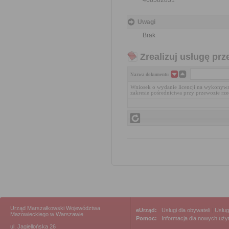
468582831
Uwagi
Brak
Zrealizuj usługę prz
Nazwa dokumentu
Wniosek o wydanie licencji na wykonyw
zakresie pośrednictwa przy przewozie rz
Urząd Marszałkowski Województwa
eUrząd:
Usługi dla obywateli
|
Usług
Mazowieckiego w Warszawie
Pomoc:
Informacja dla nowych uż
ul. Jagiellońska 26