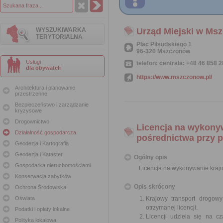
WYSZUKIWARKA
Urząd Miejski w Ms
TERYTORIALNA
Plac Piłsudskiego 1
96-320 Mszczonów
Usługi
telefon: centrala: +48 46 858 2
dla obywateli
https://www.mszczonow.pl/
Architektura i planowanie
przestrzenne
Bezpieczeństwo i zarządzanie
kryzysowe
Drogownictwo
Licencja na wykony
Działalność gospodarcza
pośrednictwa przy p
Geodezja i Kartografia
Geodezja i Kataster
Ogólny opis
Gospodarka nieruchomościami
Licencja na wykonywanie kraj
Konserwacja zabytków
Opis skrócony
Ochrona Środowiska
Oświata
Krajowy transport drogow
otrzymanej licencji.
Podatki i opłaty lokalne
Licencji udziela się na c
Polityka lokalowa