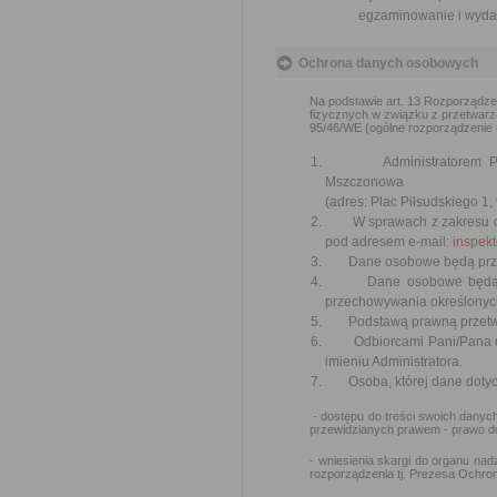
egzaminowanie i wydan
Ochrona danych osobowych
Na podstawie art. 13 Rozporządzen
fizycznych w związku z przetwar
95/46/WE (ogólne rozporządzenie o 
Administratorem Pani/P
Mszczonowa
(adres: Plac Piłsudskiego 1,
W sprawach z zakresu och
pod adresem e-mail:
inspek
Dane osobowe będą przetwa
Dane osobowe będą przet
przechowywania określonych
Podstawą prawną przetwarzan
Odbiorcami Pani/Pana dan
imieniu Administratora.
Osoba, której dane dotyc
- dostępu do treści swoich danych
przewidzianych prawem - prawo do
- wniesienia skargi do organu n
rozporządzenia tj. Prezesa Ochr