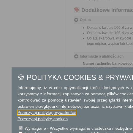
Dodatkowe informac
Opłata
Opłata w kwocie 500 zł za w
Opłata w kwocie 100 zł za 
Opłata skarbowa w kwocie 1
jego odpisu, wypisu lub kopii
Informacje o płatnościach
Numer rachunku bankowego:
219015000120050000077800
Nazwa odbiorcy rachunku ba
🍪 POLITYKA COOKIES & PRYWA
Starostwo Powiatowe w Sierpc
Kwota:
500,00 zł
Informujemy, iż w celu optymalizacji treści dostępnych w
Tytuł wpłaty:
korzystamy z informacji zapisanych za pomocą plików cookie
Opłata za wydanie zaświadcze
kontrolować za pomocą ustawień swojej przeglądarki inter
Opis kwoty:
ustawień przeglądarki internetowej oznacza, iż użytkownik ak
Opłata za wydanie zaświadcze
Przeczytaj politykę prywatności
Przeczytaj politykę cookies
Tryb odwoławczy
Odwołanie wnosi się do Sam
Wymagane - Wszystkie wymagane ciasteczka niezbędne do
pośrednictwem organu, który j