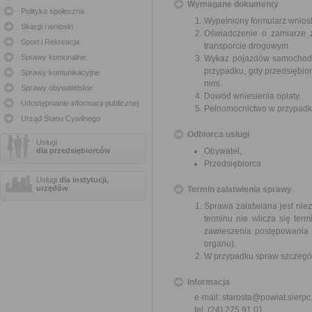
Wymagane dokumenty
Polityka społeczna
Wypełniony formularz wnios
Skargi i wnioski
Oświadczenie o zamiarze z
Sport i Rekreacja
transporcie drogowym.
Sprawy komunalne
Wykaz pojazdów samochodo
przypadku, gdy przedsiębio
Sprawy komunikacyjne
nimi.
Sprawy obywatelskie
Dowód wniesienia opłaty.
Udostępnianie informacji publicznej
Pełnomocnictwo w przypadku
Urząd Stanu Cywilnego
Odbiorca usługi
Usługi
dla przedsiębiorców
Obywatel,
Przedsiębiorca
Usługi
dla instytucji,
urzędów
Termin załatwienia sprawy
Sprawa załatwiana jest nie
terminu nie wlicza się te
zawieszenia postępowania 
organu).
W przypadku spraw szczegól
Informacja
e-mail: starosta@powiat.sierpc
tel. (24) 275 91 01