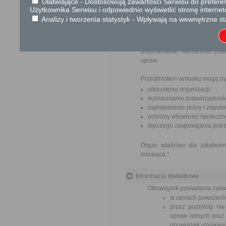
Ułatwiające - Dostosowują zawartości Serwisu do preferen
nadania w polskiej placówce p
Użytkownika Serwisu i odpowiednio wyświetlić stronę interne
Analizy i tworzenia statystyk - Wpływają na wewnętrzne st
Skargi i wnioski
"Przedmiotem skargi może by
pracowników, naruszenie praw
spraw.
Przedmiotem wniosku mogą by
ulepszenia organizacji,
wzmacnianie praworządnośc
usprawnienie pracy i zapob
ochrony własności społeczne
lepszego zaspokajania potrz
Organ właściwy dla załatwien
miesiąca."
Informacje dodatkowe
Obowiązek posiadania zaśw
w ramach powszechn
przez podmioty nie
upraw rolnych oraz 
obowiązek uzyskania