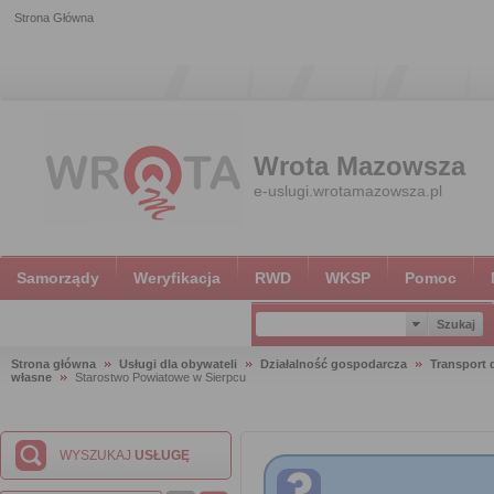
Strona Główna
Wrota Mazowsza
e-uslugi.wrotamazowsza.pl
Samorządy
Weryfikacja
RWD
WKSP
Pomoc
Strona główna
Usługi dla obywateli
Działalność gospodarcza
Transport
własne
Starostwo Powiatowe w Sierpcu
WYSZUKAJ
USŁUGĘ