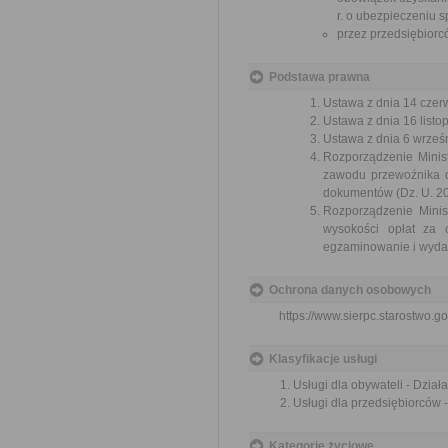
r. o ubezpieczeniu 
przez przedsiębior
Podstawa prawna
Ustawa z dnia 14 czer
Ustawa z dnia 16 listop
Ustawa z dnia 6 wrześn
Rozporządzenie Minist
zawodu przewoźnika d
dokumentów (Dz. U. 201
Rozporządzenie Minis
wysokości opłat za
egzaminowanie i wydan
Ochrona danych osobowych
https://www.sierpc.starostwo.go
Klasyfikacje usługi
Usługi dla obywateli - Dzia
Usługi dla przedsiębiorców 
Kategorie życiowe