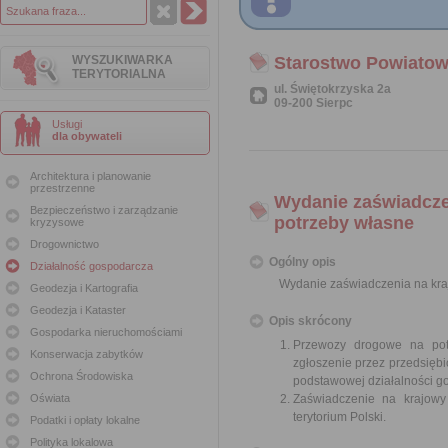
WYSZUKIWARKA
Starostwo Powiatow
TERYTORIALNA
ul. Świętokrzyska 2a
09-200 Sierpc
Usługi
dla obywateli
Architektura i planowanie
przestrzenne
Wydanie zaświadcze
Bezpieczeństwo i zarządzanie
potrzeby własne
kryzysowe
Drogownictwo
Ogólny opis
Działalność gospodarcza
Wydanie zaświadczenia na kra
Geodezja i Kartografia
Geodezja i Kataster
Opis skrócony
Gospodarka nieruchomościami
Przewozy drogowe na pot
Konserwacja zabytków
zgłoszenie przez przedsięb
Ochrona Środowiska
podstawowej działalności g
Oświata
Zaświadczenie na krajow
terytorium Polski.
Podatki i opłaty lokalne
Polityka lokalowa