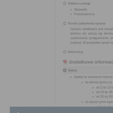
Odbiorca usługi
Obywatel,
Przedsiębiorca
Termin załatwienia sprawy
Sprawa załatwiana jest niezw
terminu nie wlicza się term
zawieszenia postępowania o
organu). W przypadku spraw sz
Informacja
Dodatkowe informac
Opłata
Opłata za udzielenie licenc
na obszar gminy na 
od 2 do 15 la
od 15 do 30 
od 30 do 50 
na obszar gmin sąsi
od 2 do 15 la
od 15 do 30 