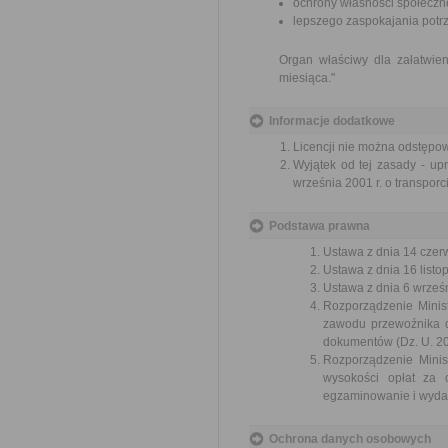
ochrony własności społeczne
lepszego zaspokajania potrz
Organ właściwy dla załatwien
miesiąca."
Informacje dodatkowe
Licencji nie można odstępow
Wyjątek od tej zasady - upr
września 2001 r. o transpor
Podstawa prawna
Ustawa z dnia 14 czer
Ustawa z dnia 16 listop
Ustawa z dnia 6 wrześn
Rozporządzenie Minist
zawodu przewoźnika d
dokumentów (Dz. U. 201
Rozporządzenie Minis
wysokości opłat za
egzaminowanie i wydan
Ochrona danych osobowych