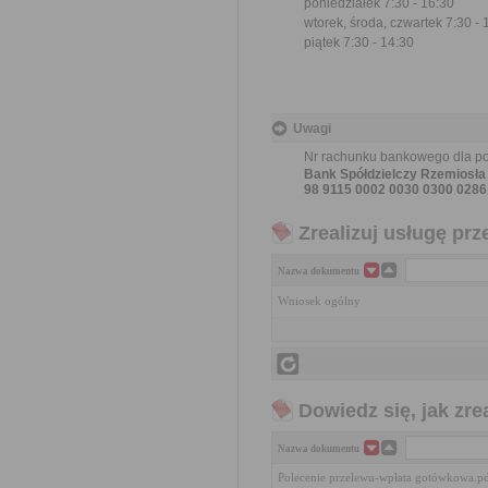
poniedziałek 7:30 - 16:30
wtorek, środa, czwartek 7:30 - 
piątek 7:30 - 14:30
Uwagi
Nr rachunku bankowego dla pod
Bank Spółdzielczy Rzemiosł
98 9115 0002 0030 0300 0286
Zrealizuj usługę prz
Nazwa dokumentu
Wniosek ogólny
Dowiedz się, jak zr
Nazwa dokumentu
Polecenie przelewu-wpłata gotówkowa.p