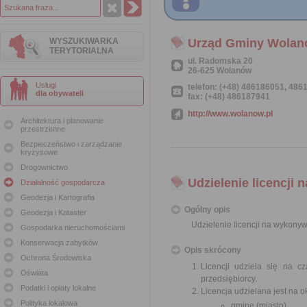
WYSZUKIWARKA
Urząd Gminy Wola
TERYTORIALNA
ul. Radomska 20
26-625 Wolanów
Usługi
telefon: (+48) 486186051, 48
dla obywateli
fax: (+48) 486187941
http://www.wolanow.pl
Architektura i planowanie
przestrzenne
Bezpieczeństwo i zarządzanie
kryzysowe
Drogownictwo
Udzielenie licencji
Działalność gospodarcza
Geodezja i Kartografia
Ogólny opis
Geodezja i Kataster
Udzielenie licencji na wykony
Gospodarka nieruchomościami
Konserwacja zabytków
Opis skrócony
Ochrona Środowiska
Licencji udziela się na c
Oświata
przedsiębiorcy.
Podatki i opłaty lokalne
Licencja udzielana jest na o
Polityka lokalowa
gminę (miasto)