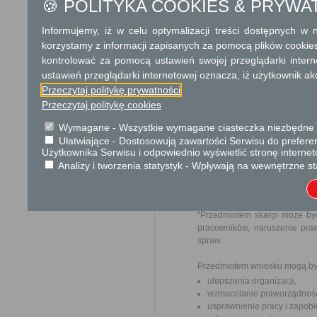
🍪 POLITYKA COOKIES & PRYWA
od 30 do 50 
na obszar Warszawy
Informujemy, iż w celu optymalizacji treści dostępnych w
od 2 do 15 la
korzystamy z informacji zapisanych za pomocą plików cookie
od 15 do 30 
kontrolować za pomocą ustawień swojej przeglądarki inter
od 30 do 50 
ustawień przeglądarki internetowej oznacza, iż użytkownik ak
Opłata skarbowa w kwo
Przeczytaj politykę prywatności
albo jego odpisu, wypis
Przeczytaj politykę cookies
Tryb odwoławczy
Wymagane - Wszystkie wymagane ciasteczka niezbędne do
Ułatwiające - Dostosowują zawartości Serwisu do preferen
Odwołanie wnosi się do Sam
Użytkownika Serwisu i odpowiednio wyświetlić stronę interne
pośrednictwem organu, który j
Analizy i tworzenia statystyk - Wpływają na wewnętrzne st
nadania w polskiej placówce p
Skargi i wnioski
"Przedmiotem skargi może by
pracowników, naruszenie praw
spraw.
Przedmiotem wniosku mogą by
ulepszenia organizacji,
wzmacnianie praworządnośc
usprawnienie pracy i zapob