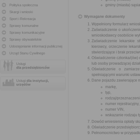
gminy (miasta) sąsi
Polityka społeczna
Skargi i wnioski
Wymagane dokumenty
Sport i Rekreacja
Wypełniony formularz wnios
Sprawy komunalne
Zaświadczenie o ukończeni
Sprawy komunikacyjne
wnioskodawcy osobiście wy
Sprawy obywatelskie
Zaświadczenie lekarskie 
Udostępnianie informacji publicznej
kierowcy, orzeczenie lekar
stwierdzające i brak przec
Urząd Stanu Cywilnego
Oświadczenie członka/(ów) 
lub osoby prowadzącej dział
Usługi
dla przedsiębiorców
Oświadczenie o zamiarze
spełniającymi warunki usta
Dane pojazdu zawierające n
Usługi
dla instytucji,
urzędów
markę,
typ,
rodzaj/przeznaczeni
numer rejestracyjny,
numer VIN,
wskazanie rodzaju 
Dowód wniesienia opłaty sk
Oświadczenie przedsiębiorc
Pełnomocnictwo w przypadku