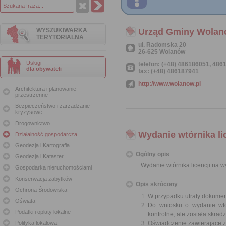
WYSZUKIWARKA
Urząd Gminy Wola
TERYTORIALNA
ul. Radomska 20
26-625 Wolanów
Usługi
telefon: (+48) 486186051, 48
dla obywateli
fax: (+48) 486187941
http://www.wolanow.pl
Architektura i planowanie
przestrzenne
Bezpieczeństwo i zarządzanie
kryzysowe
Drogownictwo
Wydanie wtórnika l
Działalność gospodarcza
Geodezja i Kartografia
Ogólny opis
Geodezja i Kataster
Wydanie wtórnika licencji na
Gospodarka nieruchomościami
Konserwacja zabytków
Opis skrócony
Ochrona Środowiska
W przypadku utraty dokumentu
Oświata
Do wniosku o wydanie wtór
Podatki i opłaty lokalne
kontrolne, ale została skrad
Polityka lokalowa
Oświadczenie zawierające zo