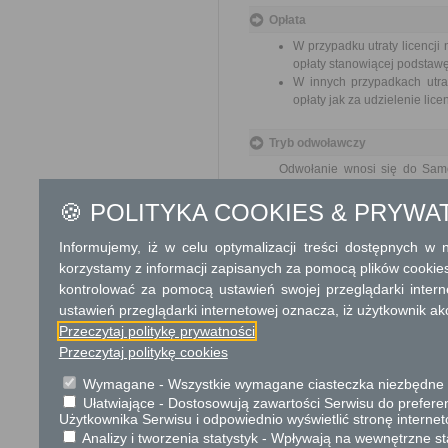
Opłata
W przypadku utraty licencji
opłaty stanowiącej podstawę 
W innych przypadkach utrat
opłaty jak za udzielenie licen
Tryb odwoławczy
Odwołanie wnosi się do Sam
pośrednictwem organu, który j
nadania w polskiej placówce p
🍪 POLITYKA COOKIES & PRYWA
Informujemy, iż w celu optymalizacji treści dostępnych w
Skargi i wnioski
korzystamy z informacji zapisanych za pomocą plików cookie
Przedmiotem skargi
przez ich pracown
kontrolować za pomocą ustawień swojej przeglądarki inter
biurokratyczne załat
ustawień przeglądarki internetowej oznacza, iż użytkownik ak
Przeczytaj politykę prywatności
Przeczytaj politykę cookies
Przedmiotem w
Wymagane - Wszystkie wymagane ciasteczka niezbędne do
ulepsz
Ułatwiające - Dostosowują zawartości Serwisu do preferen
wzmacn
Użytkownika Serwisu i odpowiednio wyświetlić stronę interne
uspraw
Analizy i tworzenia statystyk - Wpływają na wewnętrzne st