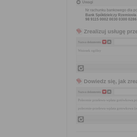
Uwagi
Nr rachunku bankowego dla pod
Bank Spółdzielczy Rzemiosł
98 9115 0002 0030 0300 0286
Zrealizuj usługę prz
Nazwa dokumentu
Wniosek ogólny
Dowiedz się, jak zr
Nazwa dokumentu
Polecenie przelewu-wpłata gotówkowa.p
polecenie-przelewu-wplata gotowkowa (