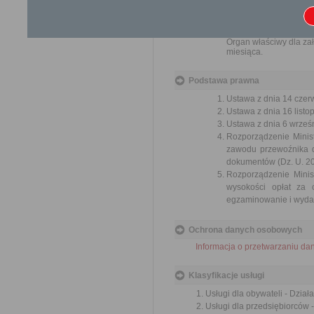
ochron
lepsze
Organ właściwy dla zał
miesiąca.
Podstawa prawna
Ustawa z dnia 14 czer
Ustawa z dnia 16 listop
Ustawa z dnia 6 wrześn
Rozporządzenie Minist
zawodu przewoźnika d
dokumentów (Dz. U. 201
Rozporządzenie Minis
wysokości opłat za
egzaminowanie i wydan
Ochrona danych osobowych
Informacja o przetwarzaniu d
Klasyfikacje usługi
Usługi dla obywateli - Dzia
Usługi dla przedsiębiorców 