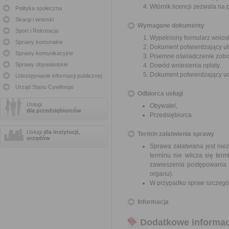
Wtórnik licencji zezwala na
Polityka społeczna
Skargi i wnioski
Wymagane dokumenty
Sport i Rekreacja
Wypełniony formularz wnios
Sprawy komunalne
Dokument potwierdzający utra
Sprawy komunikacyjne
Pisemne oświadczenie zobow
Sprawy obywatelskie
Dowód wniesienia opłaty.
Dokument potwierdzający ud
Udostępnianie informacji publicznej
Urząd Stanu Cywilnego
Odbiorca usługi
Usługi
Obywatel,
dla przedsiębiorców
Przedsiębiorca
Usługi
dla instytucji,
Termin załatwienia sprawy
urzędów
Sprawa załatwiana jest nie
terminu nie wlicza się te
zawieszenia postępowania 
organu).
W przypadku spraw szczegól
Informacja
Dodatkowe informac