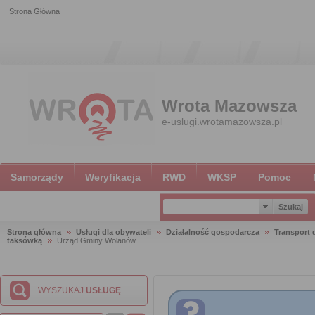
Strona Główna
Wrota Mazowsza
e-uslugi.wrotamazowsza.pl
Samorządy
Weryfikacja
RWD
WKSP
Pomoc
Strona główna
Usługi dla obywateli
Działalność gospodarcza
Transport
taksówką
Urząd Gminy Wolanów
WYSZUKAJ
USŁUGĘ