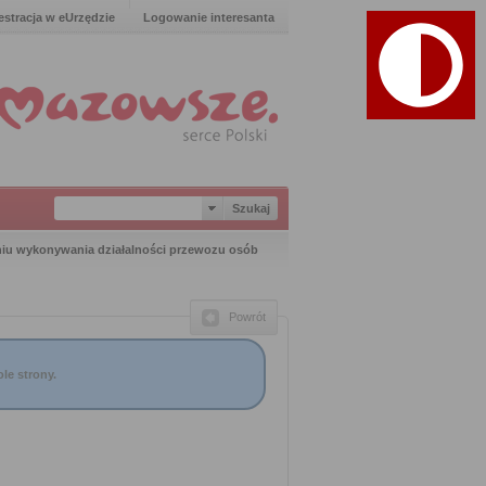
estracja w eUrzędzie
Logowanie interesanta
niu wykonywania działalności przewozu osób
Powrót
le strony.