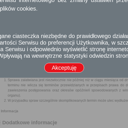
podziału lub przekształcenia, zgodnie z odrębnymi przepisami, przedsiębiorc
wygaśnięcia zezwolenia na wykonywanie zawodu przewoźnika drogowego - w
plików cookies.
Wymagane dokumenty
Pisemne oświadczenie o zaprzestaniu wykonywania działalności przewozu o
Oryginał licencji na wykonywanie transportu drogowego taksówką.
e ciasteczka niezbędne do prawidłowego działania
Identyfikator.
Dowód wniesienia opłaty.
rtości Serwisu do preferencji Użytkownika, w szcze
 Serwisu i odpowiednio wyświetlić stronę interne
Odbiorca usługi
- Wpływają na wewnętrzne statystyki odwiedzin stro
Obywatel,
Przedsiębiorca
Akceptuję
Termin załatwienia sprawy
Sprawa załatwiana jest niezwłocznie nie później niż w ciągu miesiąca od d
terminu nie wlicza się terminów przewidzianych w przepisach prawa do 
zawieszenia postępowania oraz okresów opóźnień spowodowanych z winy 
organu).
W przypadku spraw szczególnie skomplikowanych termin może ulec wydłużen
Informacja
Dodatkowe informacje