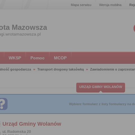
Mapa serwisu
Wersja mobilna
Rej
ota Mazowsza
ugi.wrotamazowsza.pl
WKSP
Pomoc
MCOP
alność gospodarcza
Transport drogowy taksówką
Zawiadomienie o zaprzesta
URZĄD GMINY WOLANÓW
Wybierz formularz z listy formularzy na do
Urząd Gminy Wolanów
ul. Radomska 20