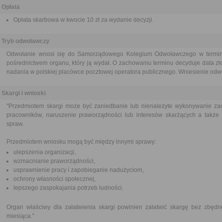
Opłata
Opłata skarbowa w kwocie 10 zł za wydanie decyzji.
Tryb odwoławczy
Odwołanie wnosi się do Samorządowego Kolegium Odwoławczego w terminie
pośrednictwem organu, który ją wydał. O zachowaniu terminu decyduje data zł
nadania w polskiej placówce pocztowej operatora publicznego. Wniesienie odwoł
Skargi i wnioski
"Przedmiotem skargi może być zaniedbanie lub nienależyte wykonywanie zad
pracowników, naruszenie praworządności lub interesów skarżących a także p
spraw.
Przedmiotem wniosku mogą być między innymi sprawy:
ulepszenia organizacji,
wzmacnianie praworządności,
usprawnienie pracy i zapobieganie nadużyciom,
ochrony własności społecznej,
lepszego zaspokajania potrzeb ludności.
Organ właściwy dla załatwienia skargi powinien załatwić skargę bez zbędne
miesiąca."