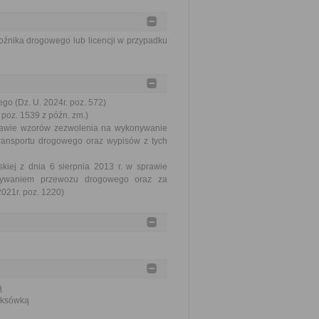
źnika drogowego lub licencji w przypadku
go (Dz. U. 2024r. poz. 572)
 poz. 1539 z późn. zm.)
sprawie wzorów zezwolenia na wykonywanie
ransportu drogowego oraz wypisów z tych
kiej z dnia 6 sierpnia 2013 r. w sprawie
onywaniem przewozu drogowego oraz za
021r. poz. 1220)
ą
taksówką