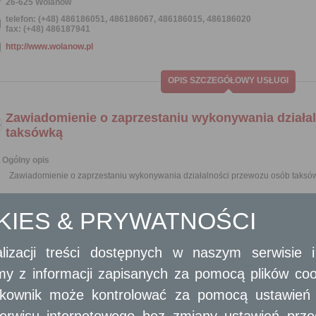
26-625 Wolanów
telefon: (+48) 486186051, 486186067, 486186015, 486186020
fax: (+48) 486187941
http://www.wolanow.pl
OPIS SZCZEGÓŁOWY USŁUGI
Zawiadomienie o zaprzestaniu wykonywania działa
taksówką
Ogólny opis
Zawiadomienie o zaprzestaniu wykonywania działalności przewozu osób taksó
Opis skrócony
OKIES & PRYWATNOŚCI
Zgodnie z art. 16 ust. 2 ustawy z dnia 6 września 2001 r. o transporcie drogowy
upływu okresu, na który została udzielona;
zrzeczenia się jej (nie można zrzec się licencji w przypadku wszczęcia postępo
lizacji treści dostępnych w naszym serwisie
śmierci posiadacza licencji - chyba, że w przypadku śmierci osoby fizycznej pos
na wniosek osoby, która złożyła wniosek o stwierdzenie nabycia s
amy z informacji zapisanych za pomocą plików co
administracyjnej, na wykonywanie uprawnień wynikających z licencji przez 
ytkownik może kontrolować za pomocą ustawień sw
śmierci posiadacza;
likwidacji albo postanowienia o upadłości przedsiębiorcy, któremu została
erwisu internetowego bez zmiany ustawień przegl