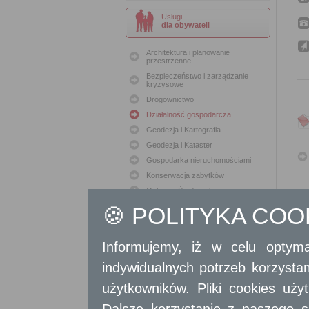
Usługi
dla obywateli
Architektura i planowanie
przestrzenne
Bezpieczeństwo i zarządzanie
kryzysowe
Drogownictwo
Działalność gospodarcza
Geodezja i Kartografia
Geodezja i Kataster
Gospodarka nieruchomościami
Konserwacja zabytków
Ochrona Środowiska
Oświata
🍪 POLITYKA CO
Podatki i opłaty lokalne
Polityka lokalowa
Informujemy, iż w celu optyma
Polityka społeczna
indywidualnych potrzeb korzyst
Skargi i wnioski
Sport i Rekreacja
użytkowników. Pliki cookies uż
Sprawy komunalne
Dalsze korzystanie z naszego s