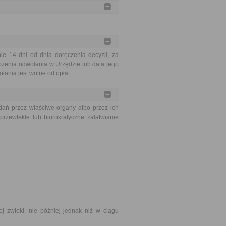
 14 dni od dnia doręczenia decyzji, za
ożenia odwołania w Urzędzie lub data jego
ania jest wolne od opłat.
ań przez właściwe organy albo przez ich
rzewlekłe lub biurokratyczne załatwianie
j zwłoki, nie później jednak niż w ciągu