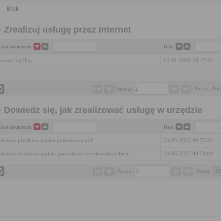
Brak
Zrealizuj usługę przez Internet
zwa dokumentu
Data
iosek ogólny
14-01-2020 10:13:51
Pokaż 
Pok
Strona 
Dowiedz się, jak zrealizować usługę w urzędzie
zwa dokumentu
Data
lecenie przelewu-wpłata gotówkowa.pdf
23-05-2025 09:33:51
lecenie-przelewu-wplata gotowkowa (edytowalny).docx
23-05-2025 09:34:04
Pokaż 
Strona 