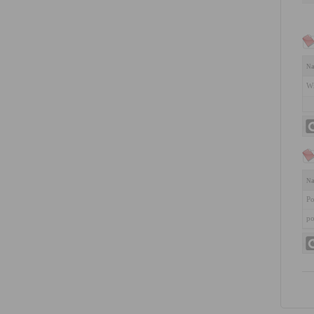
Na
Wn
Na
Po
po