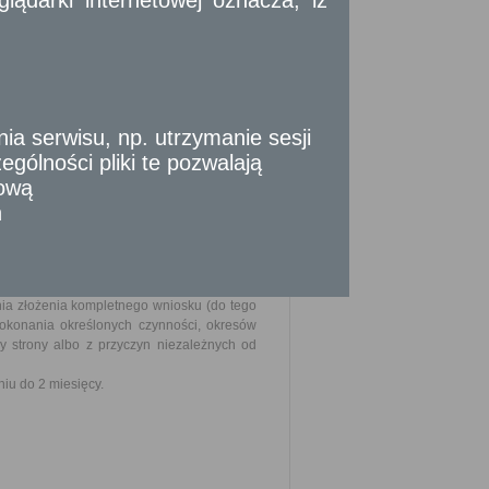
y posiadającego licencję;
 przypadku licencji wspólnotowej.
sób taksówką.
 serwisu, np. utrzymanie sesji
gólności pliki te pozwalają
tową
n
nia złożenia kompletnego wniosku (do tego
dokonania określonych czynności, okresów
strony albo z przyczyn niezależnych od
iu do 2 miesięcy.