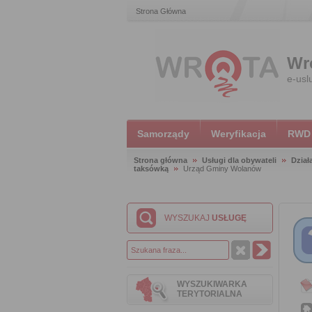
Strona Główna
Wr
e-usl
Samorządy
Weryfikacja
RWD
Strona główna
Usługi dla obywateli
Dział
taksówką
Urząd Gminy Wolanów
WYSZUKAJ
USŁUGĘ
WYSZUKIWARKA
TERYTORIALNA