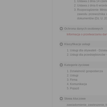
Ustawa z dnia 14 czer
Ustawa z dnia 6 wrześn
Rozporządzenie Minist
zawodu przewoźnika d
dokumentów (Dz. U. 201
Ochrona danych osobowych
Informacja o przetwarzaniu d
Klasyfikacje usługi
Usługi dla obywateli - Dzia
Usługi dla przedsiębiorców 
Kategorie życiowe
Działalność gospodarcza
Usługi
Firma
Komunikacja
Pojazd
Słowa kluczowe
zawiadomienie, zawieszenie, l