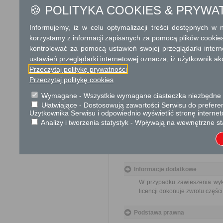
Brak
🍪 POLITYKA COOKIES & PRYWA
Skargi i wnioski
Informujemy, iż w celu optymalizacji treści dostępnych w
korzystamy z informacji zapisanych za pomocą plików cookie
"Przedmiotem skargi może by
pracowników, naruszenie praw
kontrolować za pomocą ustawień swojej przeglądarki inter
spraw.
ustawień przeglądarki internetowej oznacza, iż użytkownik ak
Przeczytaj politykę prywatności
Przedmiotem wniosku mogą by
Przeczytaj politykę cookies
ulepszenia organizacji,
wzmacnianie praworządnośc
Wymagane - Wszystkie wymagane ciasteczka niezbędne do
usprawnienie pracy i zapob
Ułatwiające - Dostosowują zawartości Serwisu do preferen
ochrony własności społeczne
Użytkownika Serwisu i odpowiednio wyświetlić stronę interne
lepszego zaspokajania potrz
Analizy i tworzenia statystyk - Wpływają na wewnętrzne st
Organ właściwy dla załatwien
miesiąca."
Informacje dodatkowe
W przypadku zawieszenia wyko
licencji dokonuje zwrotu części
Podstawa prawna