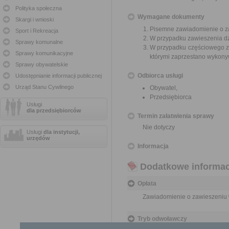
Polityka społeczna
Wymagane dokumenty
Skargi i wnioski
Pisemne zawiadomienie o z
Sport i Rekreacja
W przypadku zawieszenia dzia
Sprawy komunalne
W przypadku częściowego za
Sprawy komunikacyjne
którymi zaprzestano wykon
Sprawy obywatelskie
Odbiorca usługi
Udostępnianie informacji publicznej
Urząd Stanu Cywilnego
Obywatel,
Przedsiębiorca
Usługi
dla przedsiębiorców
Termin załatwienia sprawy
Nie dotyczy
Usługi
dla instytucji,
urzędów
Informacja
Dodatkowe informac
Opłata
Zawiadomienie o zawieszeniu 
Tryb odwoławczy