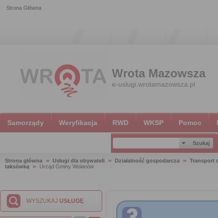
Strona Główna
Wrota Mazowsza
e-uslugi.wrotamazowsza.pl
Samorządy
Weryfikacja
RWD
WKSP
Pomoc
Strona główna
Usługi dla obywateli
Działalność gospodarcza
Transport
taksówką
Urząd Gminy Wolanów
WYSZUKAJ
USŁUGĘ