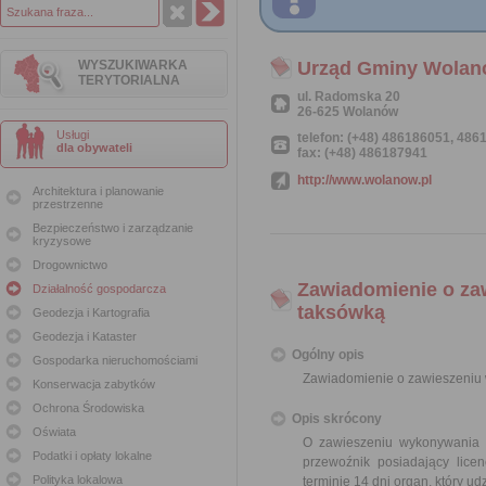
WYSZUKIWARKA
Urząd Gminy Wola
TERYTORIALNA
ul. Radomska 20
26-625 Wolanów
Usługi
telefon: (+48) 486186051, 48
dla obywateli
fax: (+48) 486187941
http://www.wolanow.pl
Architektura i planowanie
przestrzenne
Bezpieczeństwo i zarządzanie
kryzysowe
Drogownictwo
Zawiadomienie o za
Działalność gospodarcza
taksówką
Geodezja i Kartografia
Geodezja i Kataster
Ogólny opis
Gospodarka nieruchomościami
Zawiadomienie o zawieszeniu 
Konserwacja zabytków
Ochrona Środowiska
Opis skrócony
Oświata
O zawieszeniu wykonywania t
Podatki i opłaty lokalne
przewoźnik posiadający lic
Polityka lokalowa
terminie 14 dni organ, który udzi