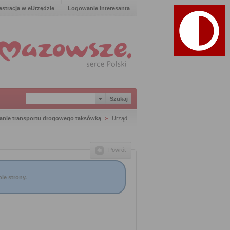
estracja w eUrzędzie
Logowanie interesanta
wanie transportu drogowego taksówką
Urząd
Powrót
le strony.