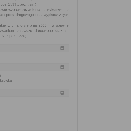
 poz. 1539 z późn. zm.)
sprawie wzorów zezwolenia na wykonywanie
ransportu drogowego oraz wypisów z tych
kiej z dnia 6 sierpnia 2013 r. w sprawie
onywaniem przewozu drogowego oraz za
021r. poz. 1220)
ą
taksówką