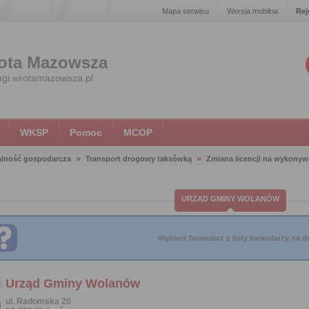
Mapa serwisu
Wersja mobilna
Rej
ota Mazowsza
ugi.wrotamazowsza.pl
WKSP
Pomoc
MCOP
alność gospodarcza
Transport drogowy taksówką
Zmiana licencji na wykony
URZĄD GMINY WOLANÓW
Wybierz formularz z listy formularzy na do
Urząd Gminy Wolanów
ul. Radomska 20