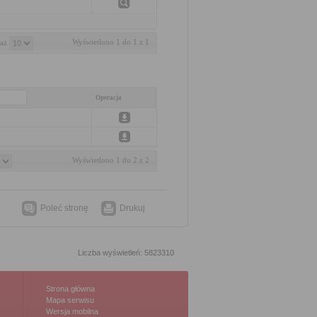
Wyświetlono 1 do 1 z 1
aż 
Operacja
Wyświetlono 1 do 2 z 2
Poleć stronę
Drukuj
Liczba wyświetleń: 5823310
Strona główna
Mapa serwisu
Wersja mobilna