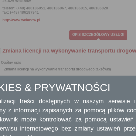
26-625 Wolanów
telefon: (+48) 486186051, 486186067, 486186015, 486186020
fax: (+48) 486187941
http://www.wolanow.pl
OPIS SZCZEGÓŁOWY USŁUGI
Zmiana licencji na wykonywanie transportu drogo
Ogólny opis
Zmiana licencji na wykonywanie transportu drogowego taksówką
Opis skrócony
OKIES & PRYWATNOŚCI
Przewoźnik drogowy jest obowiązany zgłosić organowi, który udzielił licen
wniosku o udzielenie licencji, nie później niż w terminie 28 dni od dnia ich pows
lizacji treści dostępnych w naszym serwisie
Wymagane dokumenty
amy z informacji zapisanych za pomocą plików co
Wypełniony formularz wniosku.
Oryginał licencji na wykonywanie transportu drogowego taksówką.
ytkownik może kontrolować za pomocą ustawień sw
Kserokopia krajowego dokumentu potwierdzającego rejestrację pojazdu
erwisu internetowego bez zmiany ustawień przegl
technicznych określonych dla taksówek w przepisach prawa o ruchu drogow
W przypadku gdy przedsiębiorca nie jest właścicielem tego pojazdu,