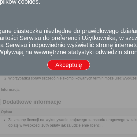
plików cookies.
potwierdzającego prawo do dysponowania nim.
Kserokopia świadectwa legalizacji taksometru.
Dowód wniesienia opłaty.
Odbiorca usługi
e ciasteczka niezbędne do prawidłowego działania
Obywatel,
rtości Serwisu do preferencji Użytkownika, w szcze
Przedsiębiorca
 Serwisu i odpowiednio wyświetlić stronę interne
Termin załatwienia sprawy
- Wpływają na wewnętrzne statystyki odwiedzin stro
Sprawa załatwiana jest niezwłocznie nie później niż w ciągu miesiąca od d
terminu nie wlicza się terminów przewidzianych w przepisach prawa do 
Akceptuję
zawieszenia postępowania oraz okresów opóźnień spowodowanych z winy 
organu).
W przypadku spraw szczególnie skomplikowanych termin może ulec wydłużen
Informacja
Dodatkowe informacje
Opłata
Za zmianę licencji na wykonywanie krajowego transportu drogowego w zak
opłatę w wysokości 10% opłaty jak za udzielenie licencji.