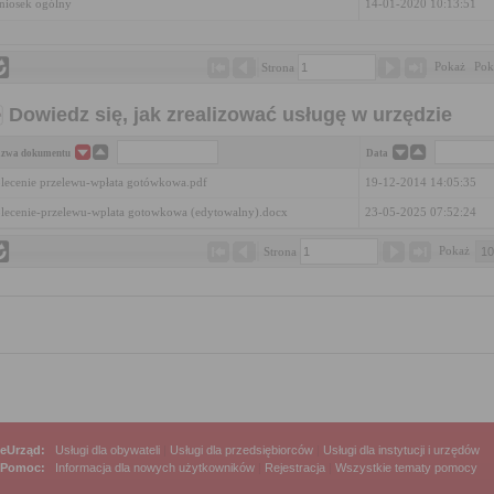
iosek ogólny
14-01-2020 10:13:51
Pokaż 
Pok
Strona 
Dowiedz się, jak zrealizować usługę w urzędzie
zwa dokumentu
Data
lecenie przelewu-wpłata gotówkowa.pdf
19-12-2014 14:05:35
lecenie-przelewu-wplata gotowkowa (edytowalny).docx
23-05-2025 07:52:24
Pokaż 
Strona 
eUrząd:
Usługi dla obywateli
|
Usługi dla przedsiębiorców
|
Usługi dla instytucji i urzędów
Pomoc:
Informacja dla nowych użytkowników
|
Rejestracja
|
Wszystkie tematy pomocy