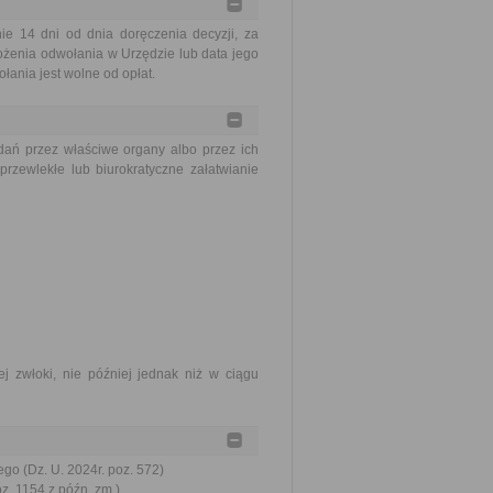
 14 dni od dnia doręczenia decyzji, za
ożenia odwołania w Urzędzie lub data jego
ania jest wolne od opłat.
ań przez właściwe organy albo przez ich
rzewlekłe lub biurokratyczne załatwianie
j zwłoki, nie później jednak niż w ciągu
go (Dz. U. 2024r. poz. 572)
oz. 1154 z późn. zm.)