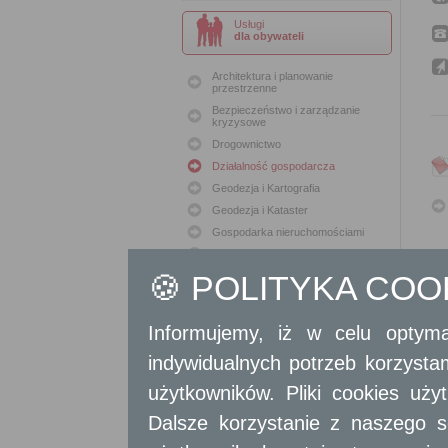
Usługi
dla obywateli
Architektura i planowanie
przestrzenne
Bezpieczeństwo i zarządzanie
kryzysowe
Drogownictwo
Działalność gospodarcza
Geodezja i Kartografia
Geodezja i Kataster
Gospodarka nieruchomościami
Konserwacja zabytków
🍪 POLITYKA CO
Ochrona Środowiska
Oświata
Podatki i opłaty lokalne
Informujemy, iż w celu optyma
Polityka lokalowa
indywidualnych potrzeb korzyst
Polityka społeczna
Skargi i wnioski
użytkowników. Pliki cookies uż
Sport i Rekreacja
Dalsze korzystanie z naszego s
Sprawy komunalne