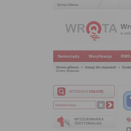
Strona Główna
Wr
e-usl
Samorządy
Weryfikacja
RWD
Strona główna
Usługi dla obywateli
Dział
Gminy Wolanów
WYSZUKAJ
USŁUGĘ
WYSZUKIWARKA
TERYTORIALNA