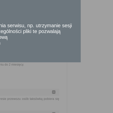
 serwisu, np. utrzymanie sesji
gólności pliki te pozwalają
tową
n
nia złożenia kompletnego wniosku (do tego
dokonania określonych czynności, okresów
strony albo z przyczyn niezależnych od
iu do 2 miesięcy.
resie przewozu osób taksówką pobiera się