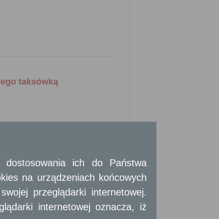
wego taksówką
cji, wszelkie zmiany danych zawartych we
tania.
 i dostosowania ich do Państwa
okies na urządzeniach końcowych
ojej przeglądarki internetowej.
 z udokumentowaniem spełnienia wymagań
ądarki internetowej oznacza, iż
ym.
 kserokopia zaktualizowanego dokumentu