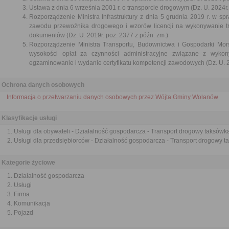
Ustawa z dnia 6 września 2001 r. o transporcie drogowym (Dz. U. 2024r.
Rozporządzenie Ministra Infrastruktury z dnia 5 grudnia 2019 r. w 
zawodu przewoźnika drogowego i wzorów licencji na wykonywanie t
dokumentów (Dz. U. 2019r. poz. 2377 z późn. zm.)
Rozporządzenie Ministra Transportu, Budownictwa i Gospodarki Mors
wysokości opłat za czynności administracyjne związane z wyk
egzaminowanie i wydanie certyfikatu kompetencji zawodowych (Dz. U. 2
Ochrona danych osobowych
Informacja o przetwarzaniu danych osobowych przez Wójta Gminy Wolanów
Klasyfikacje usługi
Usługi dla obywateli - Działalność gospodarcza - Transport drogowy taksówk
Usługi dla przedsiębiorców - Działalność gospodarcza - Transport drogowy 
Kategorie życiowe
Działalność gospodarcza
Usługi
Firma
Komunikacja
Pojazd