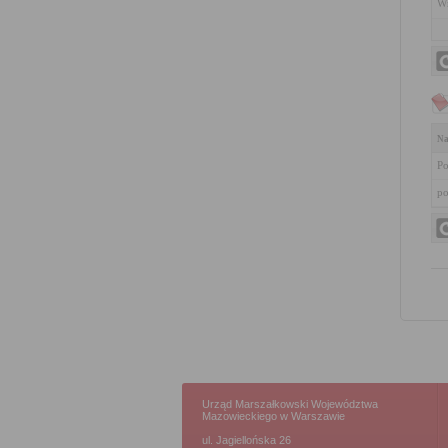
Wn
Na
Po
po
Urząd Marszałkowski Województwa
Mazowieckiego w Warszawie
ul. Jagiellońska 26