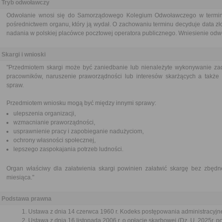
Tryb odwoławczy
Odwołanie wnosi się do Samorządowego Kolegium Odwoławczego w terminie
pośrednictwem organu, który ją wydał. O zachowaniu terminu decyduje data zł
nadania w polskiej placówce pocztowej operatora publicznego. Wniesienie odwoł
Skargi i wnioski
"Przedmiotem skargi może być zaniedbanie lub nienależyte wykonywanie zad
pracowników, naruszenie praworządności lub interesów skarżących a także p
spraw.
Przedmiotem wniosku mogą być między innymi sprawy:
ulepszenia organizacji,
wzmacnianie praworządności,
usprawnienie pracy i zapobieganie nadużyciom,
ochrony własności społecznej,
lepszego zaspokajania potrzeb ludności.
Organ właściwy dla załatwienia skargi powinien załatwić skargę bez zbędne
miesiąca."
Podstawa prawna
Ustawa z dnia 14 czerwca 1960 r. Kodeks postępowania administracyjne
Ustawa z dnia 16 listopada 2006 r. o opłacie skarbowej (Dz. U. 2025r. p