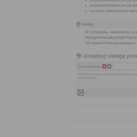
za pośrednictwem poczty tra
za pośrednictwem poczty ele
na adres elektronicznej sk
Uwagi
W przypadku skierowania pr
Policję/Prokuraturę/Sąd Powsz
48 ustawy Prawo geodezyjne i k
Zrealizuj usługę prz
Nazwa dokumentu
Zgłoszenie zniszczenia uszkodzenia prze
geodezyjnego