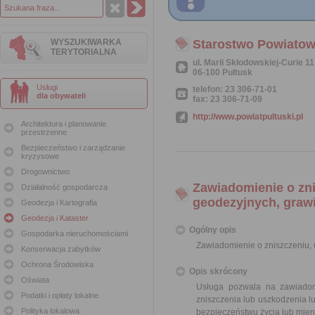
WYSZUKIWARKA
Starostwo Powiatow
TERYTORIALNA
ul. Marii Skłodowskiej-Curie 11
06-100 Pułtusk
Usługi
telefon: 23 306-71-01
dla obywateli
fax: 23 306-71-09
http://www.powiatpultuski.pl
Architektura i planowanie
przestrzenne
Bezpieczeństwo i zarządzanie
kryzysowe
Drogownictwo
Zawiadomienie o zn
Działalność gospodarcza
geodezyjnych, graw
Geodezja i Kartografia
Geodezja i Kataster
Ogólny opis
Gospodarka nieruchomościami
Zawiadomienie o zniszczeniu,
Konserwacja zabytków
Ochrona Środowiska
Opis skrócony
Oświata
Usługa pozwala na zawiadom
Podatki i opłaty lokalne
zniszczenia lub uszkodzenia l
Polityka lokalowa
bezpieczeństwu życia lub mie