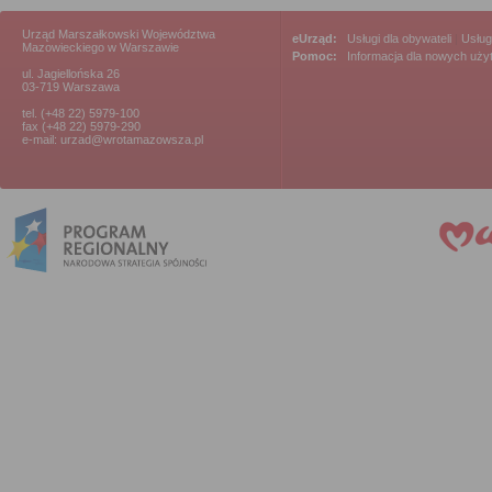
Urząd Marszałkowski Województwa
eUrząd:
Usługi dla obywateli
|
Usług
Mazowieckiego w Warszawie
Pomoc:
Informacja dla nowych uż
ul. Jagiellońska 26
03-719 Warszawa
tel. (+48 22) 5979-100
fax (+48 22) 5979-290
e-mail: urzad@wrotamazowsza.pl