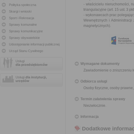
- właścicielu nieruchomości, 
Polityka społeczna
triangulacyjne (
art. 15 ust. 3 
Skargi i wnioski
- wykonawcach prac polegający
Sport i Rekreacja
Wewnętrznych i Administracji
Sprawy komunalne
magnetycznych
).
Sprawy komunikacyjne
Sprawy obywatelskie
Udostępnianie informacji publicznej
Urząd Stanu Cywilnego
Usługi
Wymagane dokumenty
dla przedsiębiorców
Zawiadomienie o zniszczeniu 
Usługi
dla instytucji,
urzędów
Odbiorca usługi
Osoby fizyczne, osoby prawne,
Termin załatwienia sprawy
Niezwłocznie.
Informacja
Dodatkowe informac