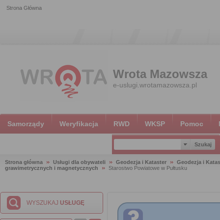
Strona Główna
Wrota Mazowsza
e-uslugi.wrotamazowsza.pl
Samorządy
Weryfikacja
RWD
WKSP
Pomoc
Strona główna
Usługi dla obywateli
Geodezja i Kataster
Geodezja i Katas
grawimetrycznych i magnetycznych
Starostwo Powiatowe w Pułtusku
WYSZUKAJ
USŁUGĘ