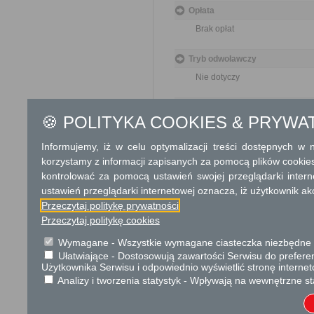
Opłata
Brak opłat
Tryb odwoławczy
Nie dotyczy
Skargi i wnioski
🍪 POLITYKA COOKIES & PRYWA
Nie dotyczy
Informujemy, iż w celu optymalizacji treści dostępnych w
Informacje dodatkowe
korzystamy z informacji zapisanych za pomocą plików cookie
kontrolować za pomocą ustawień swojej przeglądarki inter
ustawień przeglądarki internetowej oznacza, iż użytkownik ak
Przeczytaj politykę prywatności
Przeczytaj politykę cookies
Wymagane - Wszystkie wymagane ciasteczka niezbędne do
Podstawa prawna
Ułatwiające - Dostosowują zawartości Serwisu do preferen
Ustawa z dnia 17 maja 
Użytkownika Serwisu i odpowiednio wyświetlić stronę interne
Rozporządzenie Minist
Analizy i tworzenia statystyk - Wpływają na wewnętrzne st
geodezyjnych, grawime