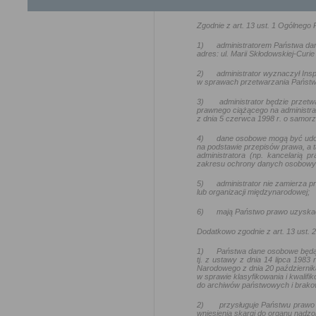
Ochrona danych osobowych
Zgodnie z art. 13 ust. 1 Ogólneg
1)
administratorem Państwa da
adres: ul. Marii Skłodowskiej-Curie
2)
administrator wyznaczył In
w sprawach przetwarzania Państw
3)
administrator będzie przetw
prawnego ciążącego na administra
z dnia 5 czerwca 1998 r. o samo
4)
dane osobowe mogą być udo
na podstawie przepisów prawa, a t
administratora (np. kancelarią
zakresu ochrony danych osobowy
5)
administrator nie zamierza
lub organizacji międzynarodowej;
6)
mają Państwo prawo uzyskać
Dodatkowo zgodnie z art. 13 ust.
1)
Państwa dane osobowe będą
tj. z ustawy z dnia 14 lipca 1983
Narodowego z dnia 20 październik
w sprawie klasyfikowania i kwalif
do archiwów państwowych i brakow
2)
przysługuje Państwu prawo 
wniesienia skargi do organu nadz