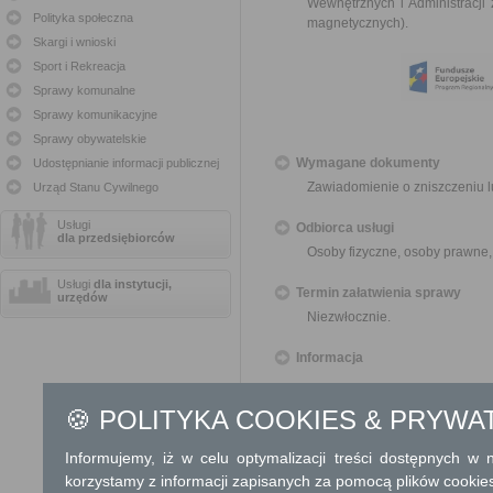
Wewnętrznych i Administracji
Polityka społeczna
magnetycznych
).
Skargi i wnioski
Sport i Rekreacja
Sprawy komunalne
Sprawy komunikacyjne
Sprawy obywatelskie
Wymagane dokumenty
Udostępnianie informacji publicznej
Zawiadomienie o zniszczeniu 
Urząd Stanu Cywilnego
Usługi
Odbiorca usługi
dla przedsiębiorców
Osoby fizyczne, osoby prawne,
Usługi
dla instytucji,
Termin załatwienia sprawy
urzędów
Niezwłocznie.
Informacja
Dodatkowe informac
🍪 POLITYKA COOKIES & PRYWA
Opłata
Informujemy, iż w celu optymalizacji treści dostępnych w
Brak opłat
korzystamy z informacji zapisanych za pomocą plików cookie