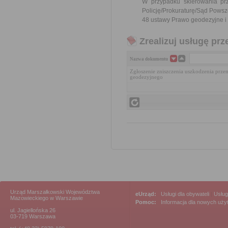
W przypadku skierowania pr
Policję/Prokuraturę/Sąd Powsz
48 ustawy Prawo geodezyjne i k
Zrealizuj usługę prz
Nazwa dokumentu
Zgłoszenie zniszczenia uszkodzenia prze
geodezyjnego
Urząd Marszałkowski Województwa
eUrząd:
Usługi dla obywateli
|
Usług
Mazowieckiego w Warszawie
Pomoc:
Informacja dla nowych uż
ul. Jagiellońska 26
03-719 Warszawa