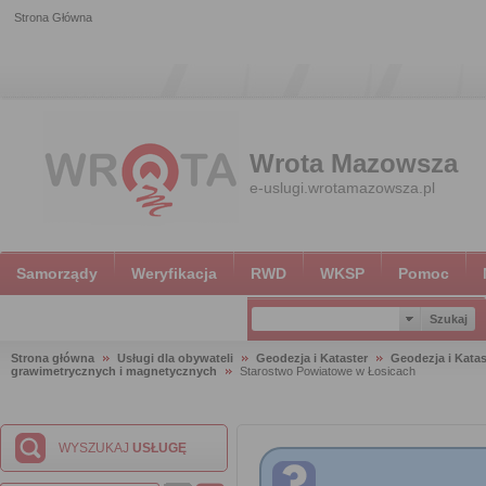
Strona Główna
Wrota Mazowsza
e-uslugi.wrotamazowsza.pl
Samorządy
Weryfikacja
RWD
WKSP
Pomoc
Strona główna
Usługi dla obywateli
Geodezja i Kataster
Geodezja i Katas
grawimetrycznych i magnetycznych
Starostwo Powiatowe w Łosicach
WYSZUKAJ
USŁUGĘ