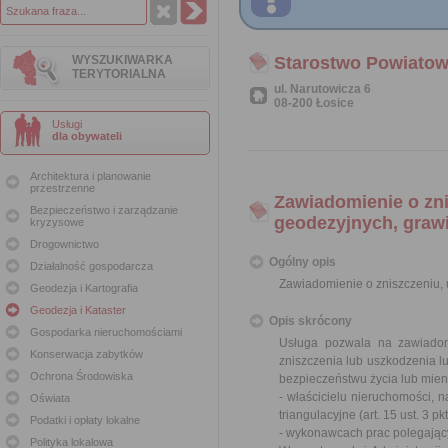
WYSZUKIWARKA
Starostwo Powiatow
TERYTORIALNA
ul. Narutowicza 6
08-200 Łosice
Usługi
dla obywateli
Architektura i planowanie
przestrzenne
Zawiadomienie o zn
Bezpieczeństwo i zarządzanie
geodezyjnych, graw
kryzysowe
Drogownictwo
Ogólny opis
Działalność gospodarcza
Zawiadomienie o zniszczeniu,
Geodezja i Kartografia
Geodezja i Kataster
Opis skrócony
Gospodarka nieruchomościami
Usługa pozwala na zawiadom
Konserwacja zabytków
zniszczenia lub uszkodzenia l
Ochrona Środowiska
bezpieczeństwu życia lub mie
- właścicielu nieruchomości, 
Oświata
triangulacyjne (
art. 15 ust. 3 
Podatki i opłaty lokalne
- wykonawcach prac polegający
Polityka lokalowa